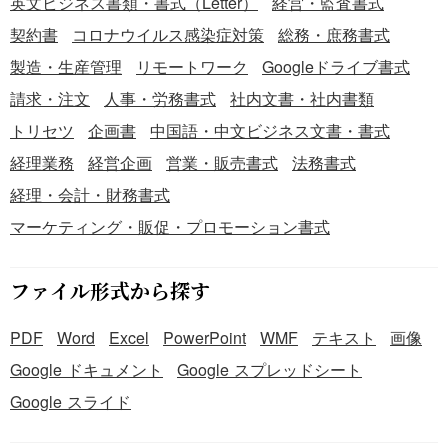
英文ビジネス書類・書式（Letter）
経営・監査書式
契約書
コロナウイルス感染症対策
総務・庶務書式
製造・生産管理
リモートワーク
Googleドライブ書式
請求・注文
人事・労務書式
社内文書・社内書類
トリセツ
企画書
中国語・中文ビジネス文書・書式
経理業務
経営企画
営業・販売書式
法務書式
経理・会計・財務書式
マーケティング・販促・プロモーション書式
ファイル形式から探す
PDF
Word
Excel
PowerPoint
WMF
テキスト
画像
Google ドキュメント
Google スプレッドシート
Google スライド