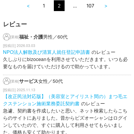
<
1
2
…
107
>
レビュー
福祉・介護
男性／60代
[業種]
2026.03.03
NPO法人解散及び清算人就任登記申請書
のレビュー
久しぶりにbizoceanを利用させていただきます。いつも必
要なものを届けていただけるので助かっています。
サービス
女性／50代
[業種]
2025.11.13
【改正民法対応版】（美容室とアイリスト間の）まつ毛エ
クステンション施術業務委託契約書
のレビュー
急遽、契約書を作成したいと思い、ネット検索したらこち
らのサイトにありました。昔からビズオーシャンはログイ
ンしていたので、すぐに購入して利用させてもらいまし
た。価格も安くて助かります。