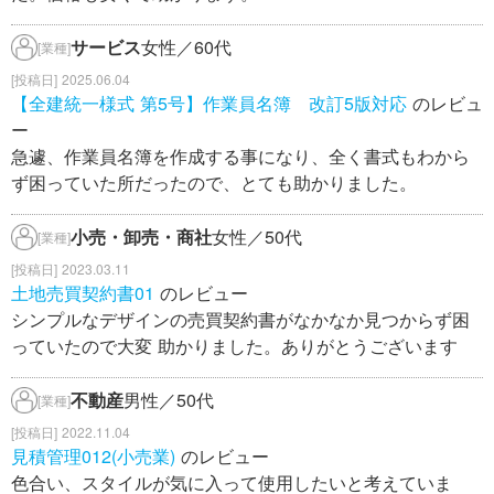
サービス
女性／60代
[業種]
2025.06.04
【全建統一様式 第5号】作業員名簿 改訂5版対応
のレビュ
ー
急遽、作業員名簿を作成する事になり、全く書式もわから
ず困っていた所だったので、とても助かりました。
小売・卸売・商社
女性／50代
[業種]
2023.03.11
土地売買契約書01
のレビュー
シンプルなデザインの売買契約書がなかなか見つからず困
っていたので大変 助かりました。ありがとうございます
不動産
男性／50代
[業種]
2022.11.04
見積管理012(小売業)
のレビュー
色合い、スタイルが気に入って使用したいと考えていま