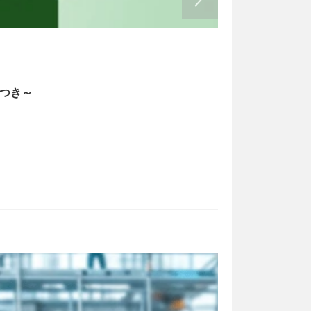
書式の例文
2026/05/13
トつき～
経理業務のフ
bizoceanお
bizocea