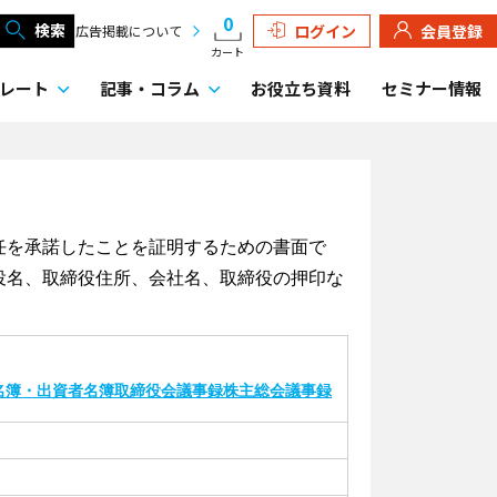
0
検索
ログイン
会員登録
広告掲載について
カート
レート
記事・
コラム
お役立ち資料
セミナー情報
任を承諾したことを証明するための書面で
役名、取締役住所、会社名、取締役の押印な
名簿・出資者名簿
取締役会議事録
株主総会議事録