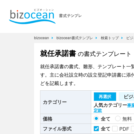
bizocean
bizocean書式テンプレ
検索トップ
ビジ
就任承諾書
の書式テンプレート
就任承諾書の書式、雛形、テンプレート一
す。主に会社設立時の設立登記申請書に添
どを記載します。
ビジ
再選択
カテゴリー
人気カテゴリー
事
定款
価格
全て
無料
ファイル形式
全て
PDF