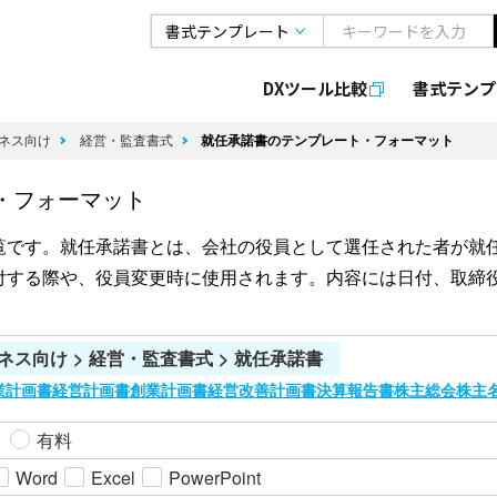
DXツール比較
書式
テンプ
ネス向け
経営・監査書式
就任承諾書のテンプレート・フォーマット
・フォーマット
覧です。就任承諾書とは、会社の役員として選任された者が就
付する際や、役員変更時に使用されます。内容には日付、取締
ネス向け > 経営・監査書式 > 就任承諾書
業計画書
経営計画書
創業計画書
経営改善計画書
決算報告書
株主総会
株主
有料
Word
Excel
PowerPoint