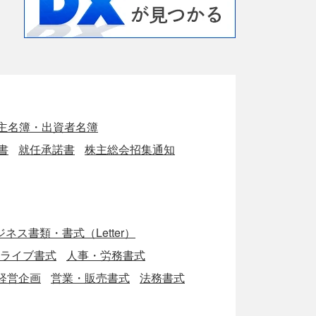
主名簿・出資者名簿
書
就任承諾書
株主総会招集通知
ネス書類・書式（Letter）
eドライブ書式
人事・労務書式
経営企画
営業・販売書式
法務書式