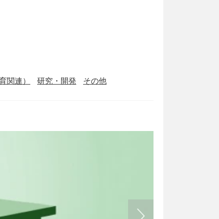
育関連）
研究・開発
その他