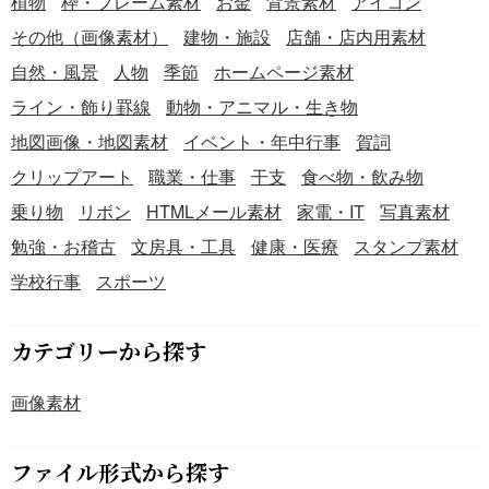
植物
枠・フレーム素材
お金
背景素材
アイコン
その他（画像素材）
建物・施設
店舗・店内用素材
自然・風景
人物
季節
ホームページ素材
ライン・飾り罫線
動物・アニマル・生き物
地図画像・地図素材
イベント・年中行事
賀詞
クリップアート
職業・仕事
干支
食べ物・飲み物
乗り物
リボン
HTMLメール素材
家電・IT
写真素材
勉強・お稽古
文房具・工具
健康・医療
スタンプ素材
学校行事
スポーツ
カテゴリーから探す
画像素材
ファイル形式から探す