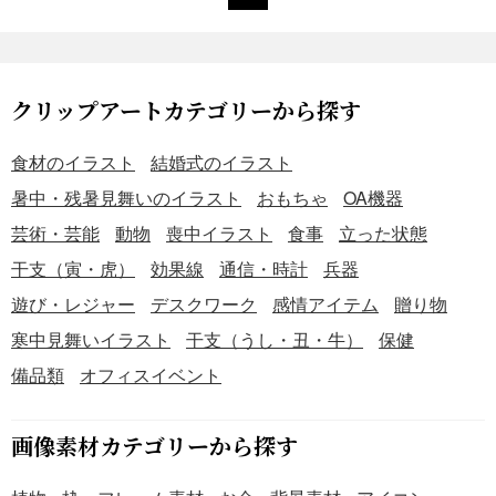
クリップアートカテゴリーから探す
食材のイラスト
結婚式のイラスト
暑中・残暑見舞いのイラスト
おもちゃ
OA機器
芸術・芸能
動物
喪中イラスト
食事
立った状態
干支（寅・虎）
効果線
通信・時計
兵器
遊び・レジャー
デスクワーク
感情アイテム
贈り物
寒中見舞いイラスト
干支（うし・丑・牛）
保健
備品類
オフィスイベント
画像素材カテゴリーから探す