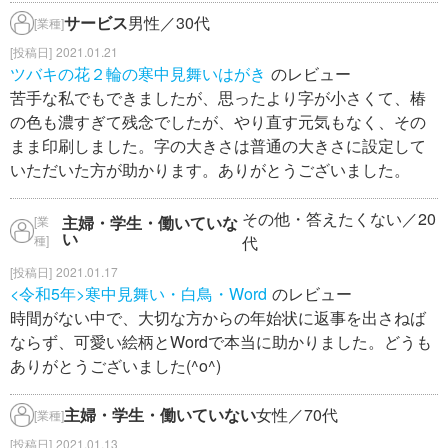
サービス
男性／30代
[業種]
2021.01.21
ツバキの花２輪の寒中見舞いはがき
のレビュー
苦手な私でもできましたが、思ったより字が小さくて、椿
の色も濃すぎて残念でしたが、やり直す元気もなく、その
まま印刷しました。字の大きさは普通の大きさに設定して
いただいた方が助かります。ありがとうございました。
その他・答えたくない／20
主婦・学生・働いていな
[業
い
種]
代
2021.01.17
<令和5年>寒中見舞い・白鳥・Word
のレビュー
時間がない中で、大切な方からの年始状に返事を出さねば
ならず、可愛い絵柄とWordで本当に助かりました。どうも
ありがとうございました(^o^)
主婦・学生・働いていない
女性／70代
[業種]
2021.01.13