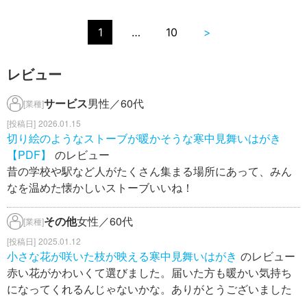
1
…
10
>
レビュー
サービス
男性／60代
[業種]
2026.01.15
切り絵のようなストーブが暖かそうな寒中見舞いはがき
【PDF】
のレビュー
昔の学校や駅など人がたくさん集まる場所にあって、みん
なを温めた懐かしいストーブいいね！
その他
女性／60代
[業種]
2025.01.12
小さな花が咲いた枝が映える寒中見舞いはがき
のレビュー
赤い花がかわいくて選びました。届いた方も暖かい気持ち
になってくれるんじゃないかな。ありがとうございました