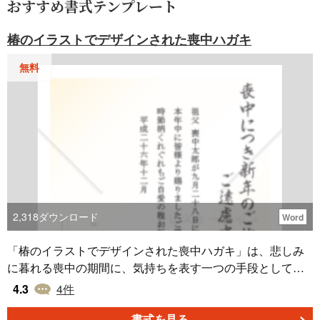
おすすめ書式テンプレート
椿のイラストでデザインされた喪中ハガキ
無料
2,318
ダウンロード
Word
「椿のイラストでデザインされた喪中ハガキ」は、悲しみ
に暮れる喪中の期間に、気持ちを表す一つの手段として、
椿の花をデザインに用いたハガキです。喪中という時期に
4.3
4
件
おいて、遠く離れた親戚や友人にも気持ちを伝えるのに役
立つアイテムとなります。 喪中の期間は、故人を偲び、静
書式を見る