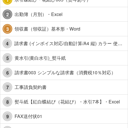
出勤簿（月別）・Excel
2
領収書（領収証）基本形・Word
3
請求書 (インボイス対応/自動計算/A4 縦) カラー 使い方解説あり
4
黄水引(黄白水引)_熨斗紙
5
請求書003 シンプルな請求書（消費税10％対応）
6
工事請負契約書
7
熨斗紙【紅白蝶結び（花結び）・水引7本】・Excel
8
FAX送付状01
9