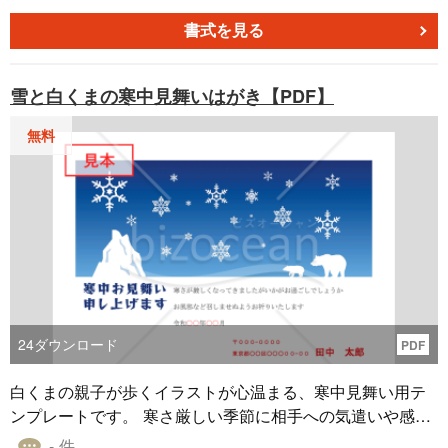
ち着いた印象を与えるこのテンプレートは、個人用・ビジ
ネス用どちらにも対応します。例文付きのため、文面作成
書式を見る
がスムーズで、短時間で準備を整えることが可能です。Wo
rd形式でダウンロード後は、自由に編集してお使いいただ
雪と白くまの寒中見舞いはがき【PDF】
けます。 ■喪中はがきとは 家族や近親者が亡くなった際、
新年の挨拶を控える旨を伝える文書です。故人を偲びつ
無料
つ、受け取る方への感謝と配慮を込めた挨拶状として使用
されます。 ■利用シーン ・冬を象徴する寒色カラーと結晶
のデザインで、落ち着いた印象を与えたい場合 ・シンプル
で洗練された喪中はがきを求める場合 ・ビジネス用やフォ
ーマルな挨拶状として使用したい場合 ■注意ポイント ・相
手の文化や慣習に配慮した表現を選びましょう。 ■テンプ
レートの利用メリット ・冬らしい寒色と結晶デザインが落
ち着いた印象を与える ・例文付きで初心者でも簡単に作成
可能 ・Word形式で編集しやすく、用途に応じたカスタマイ
24
ダウンロード
PDF
ズが可能
白くまの親子が歩くイラストが心温まる、寒中見舞い用テ
ンプレートです。 寒さ厳しい季節に相手への気遣いや感謝
を伝えるのにぴったりなこのデザインは、寒中見舞いの期
- 件