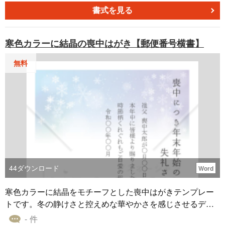
書式を見る
寒色カラーに結晶の喪中はがき【郵便番号横書】
無料
44
ダウンロード
Word
寒色カラーに結晶をモチーフとした喪中はがきテンプレー
トです。冬の静けさと控えめな華やかさを感じさせるデザ
インが特徴で、哀悼の意を丁寧に伝える際に最適です。落
- 件