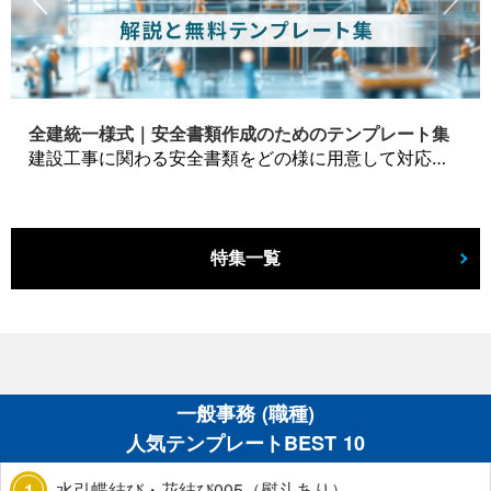
全建統一様式｜安全書類作成のためのテンプレート集
建設工事に関わる安全書類をどの様に用意して対応するか？関連書式テンプレートから書き方の注意点などの役立つコラムをbizoceanがお届けします。
特集一覧
一般事務 (職種)
人気テンプレートBEST 10
水引蝶結び・花結び005（熨斗あり）
1