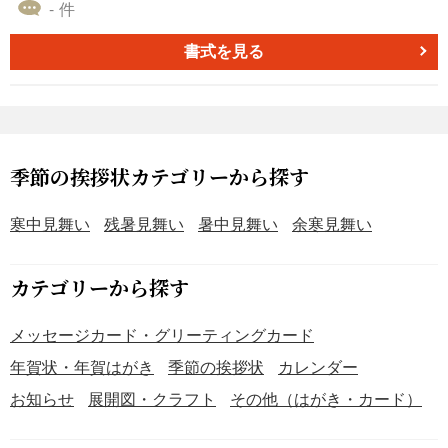
（2月3日頃）までの期間に送る挨拶状として適しており、
- 件
喪中で年賀状を控えた場合や年始の挨拶が遅れた場合な
ど、さまざまな場面で活用できます。本テンプレートはPD
書式を見る
F形式で無料ダウンロードが可能で、差出人情報やメッセー
ジをカスタマイズしてご利用いただけます。 ■デザインの
特徴 ・冬らしい模様が、季節感と落ち着きのある印象を与
えます。 ・柔らかな配色とシンプルなレイアウトが、幅広
い年代に好まれるデザインです。 ・余白を活かした構成
季節の挨拶状カテゴリーから探す
が、追加メッセージやカスタマイズに適しています。 ■寒
中見舞いとは ・1月8日頃から立春（2月3日頃）までに送る
寒中見舞い
残暑見舞い
暑中見舞い
余寒見舞い
季節の挨拶状です。 ・喪中で年賀状を控えた場合や、新年
の挨拶が遅れた場合に利用されます。 ・寒冷地に住む方へ
カテゴリーから探す
の気遣いや、感謝の気持ちを伝える手段としても活用され
ます。 ■テンプレートの利用メリット ・PDF形式のため、
メッセージカード・グリーティングカード
編集後すぐに印刷して利用可能です。 ・無料ダウンロード
可能で、誰でも簡単に利用できます。
年賀状・年賀はがき
季節の挨拶状
カレンダー
お知らせ
展開図・クラフト
その他（はがき・カード）