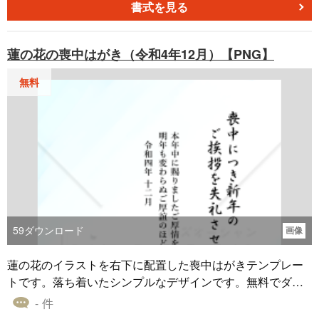
書式を見る
蓮の花の喪中はがき（令和4年12月）【PNG】
無料
59
ダウンロード
画像
蓮の花のイラストを右下に配置した喪中はがきテンプレー
トです。落ち着いたシンプルなデザインです。無料でダウ
ンロード可能です。
- 件