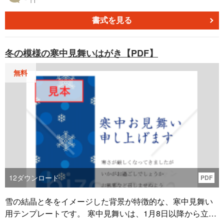
間に送る挨拶状として最適です。PDF形式で無料ダウンロ
ードが可能で、差出人情報やメッセージをカスタマイズし
書式を見る
てご利用いただけます。 ■デザインの特徴 ・白くまの親子
が歩く姿が、温かみと親しみを感じさせるデザインです。
冬の模様の寒中見舞いはがき【PDF】
・冬の雪景色と淡い配色が、季節感を美しく演出します。
・余白を活かしたレイアウトで、オリジナルメッセージを
無料
添える際に便利です。 ■寒中見舞いとは ・松の内（1月7
日）後から立春（2月3日頃）までに送る挨拶状です。 ・年
始の挨拶が遅れた場合や、喪中で年賀状を控えた場合に活
用されます。 ・寒冷地に住む方への気遣いや、感謝の気持
ちを伝える手段としても適しています。 ■テンプレートの
利用メリット ・PDF形式のため、編集後すぐに印刷して利
用可能です。 ・無料ダウンロード可能で、誰でも手軽にご
利用いただけます。
12
ダウンロード
PDF
雪の結晶と冬をイメージした背景が特徴的な、寒中見舞い
用テンプレートです。 寒中見舞いは、1月8日以降から立春