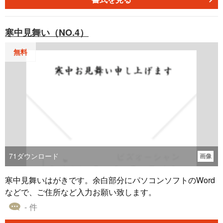
かな時間を過ごす大切な時です。家族や親しい人々に対し
て感謝の気持ちやお知らせを伝えるための手段として、喪
寒中見舞い（NO.4）
中ハガキは重要な存在です。このテンプレートは、椿の花
をモチーフとしたデザインであり、椿の花の花言葉には
無料
「誇り・完璧な魅力」という意味が込められています。こ
の花の持つ意味が、故人への感謝や思いを伝える際に相応
しいものとなります。 「書式テンプレートのbizocean（ビ
ズオーシャン）」では、喪中ハガキのデザインテンプレー
トを豊富に無料提供しており、その中からお好みのデザイ
ンを選ぶことができます。遠方に住む親族や友人に、心か
らの感謝と思いやりを伝える手助けとして、この喪中ハガ
キのテンプレートをお役立てください。
71
ダウンロード
画像
寒中見舞いはがきです。余白部分にパソコンソフトのWord
などで、ご住所など入力お願い致します。
- 件