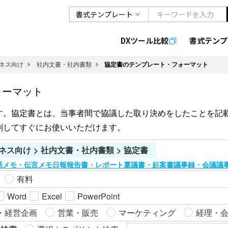
DXツール比較
書式
テンプ
ネス向け
社内文書・社内書類
協定書のテンプレート・フォーマット
ォーマット
す。協定書とは、当事者間で協議した取り決めをしたことを記
刷してすぐにお使いいただけます。
ネス向け > 社内文書・社内書類 > 協定書
話メモ・伝言メモ
日報
報告書・レポート
稟議書・起案書
議事録・会議議
有料
Word
Excel
PowerPoint
・経営企画
営業・販売
マーケティング
経理・