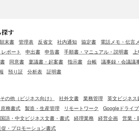
ら探す
顛末書
管理表
反省文
社内通知
協定書
電話メモ・伝言
・レポート
申出書
申告書
手順書・マニュアル・説明書
上
書
同意書
稟議書・起案書
指示書
台帳
議事録・会議議
報
預り証
分析表
証明書
その他（ビジネス向け）
社外文書
業務管理
英文ビジネス書
・庶務書式
製造・生産管理
リモートワーク
Googleドライ
国語・中文ビジネス文書・書式
経理業務
経営企画
営業・
販促・プロモーション書式