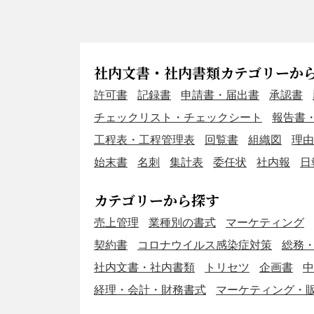
社内文書・社内書類カテゴリーか
許可書
記録書
申請書・届出書
承認書
チェックリスト・チェックシート
報告書
工程表・工程管理表
回覧書
組織図
理由
始末書
名刺
集計表
委任状
社内報
日
カテゴリーから探す
売上管理
業種別の書式
マーケティング
契約書
コロナウイルス感染症対策
総務
社内文書・社内書類
トリセツ
企画書
中
経理・会計・財務書式
マーケティング・