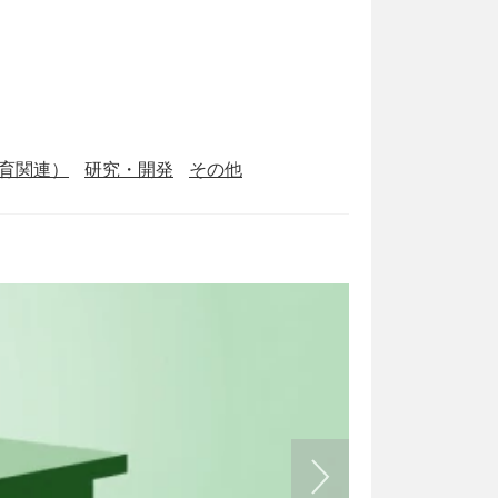
育関連）
研究・開発
その他