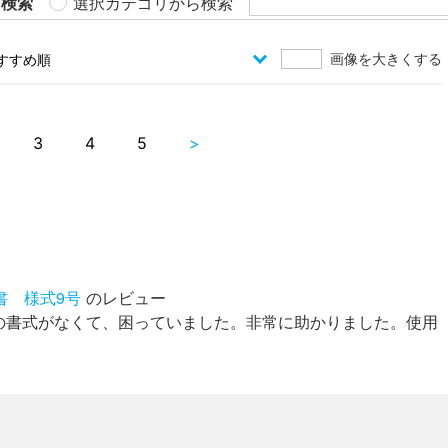
ら検索
選択カテゴリから検索
画像を大きくする
3
4
5
>
書 様式9号
のレビュー
の書式がなくて、困っていました。非常に助かりました。使用