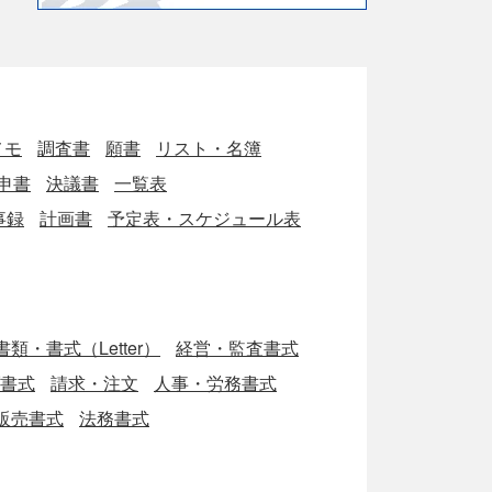
メモ
調査書
願書
リスト・名簿
申書
決議書
一覧表
事録
計画書
予定表・スケジュール表
類・書式（Letter）
経営・監査書式
ブ書式
請求・注文
人事・労務書式
販売書式
法務書式