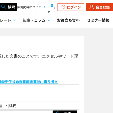
0
検索
ログイン
会員登録
広告掲載について
カート
レート
記事・
コラム
お役立ち資料
セミナー情報
載した文書のことです。エクセルやワード形
事録
委任状
始末書
顛末書
理由書
反省文
会計・財務