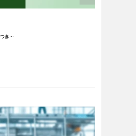
書式の例文
2026/05/13
トつき～
経理業務のフ
bizoceanお
bizocea