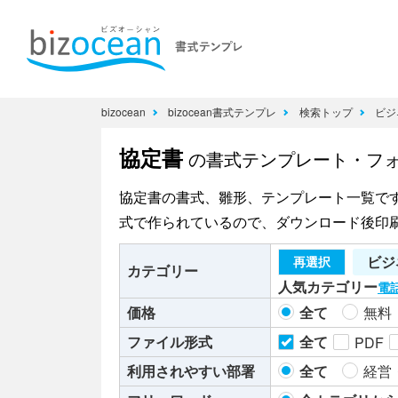
bizocean
bizocean書式テンプレ
検索トップ
ビジ
協定書
の書式テンプレート・フ
協定書の書式、雛形、テンプレート一覧で
式で作られているので、ダウンロード後印
ビジ
再選択
カテゴリー
人気カテゴリー
電
価格
全て
無料
ファイル形式
全て
PDF
利用されやすい部署
全て
経営