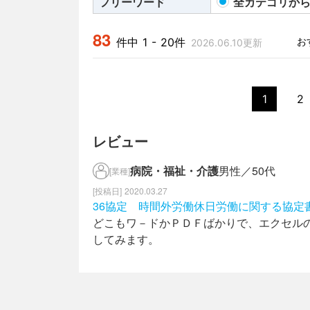
フリーワード
全カテゴリか
83
件中 1 - 20件
2026.06.10更新
1
2
レビュー
病院・福祉・介護
男性／50代
[業種]
2020.03.27
36協定 時間外労働休日労働に関する協定
どこもワ－ドかＰＤＦばかりで、エクセル
してみます。