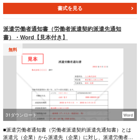
ているのかを明確に伝えることができます。 また、受取人
は本文書類を読む前に簡単な概要を得ることができるの
書式を見る
で、文書を理解するのにかかる時間が短縮され業務効率の
向上がのぞめます。それは、相手に対して丁寧で明確なコ
派遣労働者通知書（労働者派遣契約派遣先通知
ミュニケーションをとることに繋がります。 部数を指定し
書）・Word【見本付き】
ない簡易の送付状です。
無料
31
ダウンロード
Word
■派遣労働者通知書（労働者派遣契約派遣先通知書）とは
派遣元（企業）から派遣先（企業）に対し、派遣労働者の