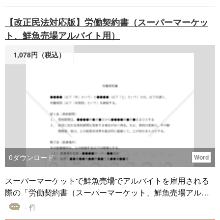
【改正民法対応版】労働契約書（スーパーマーケッ
ト、鮮魚売場アルバイト用）
1,078円（税込）
0
ダウンロード
Word
スーパーマーケットで鮮魚売場でアルバイトを雇用される
際の「労働契約書（スーパーマーケット、鮮魚売場アルバ
イト用）」雛型です。 適宜ご編集の上でご利用いただけれ
- 件
ばと存じます。 2020年4月1日施行の改正民法対応版です。