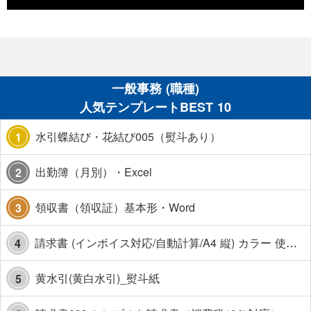
一般事務 (職種)
人気テンプレートBEST 10
水引蝶結び・花結び005（熨斗あり）
1
出勤簿（月別）・Excel
2
領収書（領収証）基本形・Word
3
請求書 (インボイス対応/自動計算/A4 縦) カラー 使い方解説あり
4
黄水引(黄白水引)_熨斗紙
5