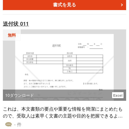
〔条文タイトル〕 第１条（契約期間） 第２条（就業場所）
書式を見る
第３条（従事すべき業務内容） 第４条（始業・終業の時
刻） 第５条（休憩時間） 第６条（所定時間外労働） 第７
送付状 011
条（休日） 第８条（年次有給休暇） 第９条（賃金・交通費
等） 第１０条（賃金の支払方法等） 第１１条（退職・解
無料
雇） 第１２条（雇用管理の改善等に関する事項に係る相談
窓口）
10
ダウンロード
Excel
これは、本文書類の要点や重要な情報を簡潔にまとめたも
ので、受取人は素早く文書の主題や目的を把握できるよう
になり、なぜその書類を送っているのか、何に焦点を当て
- 件