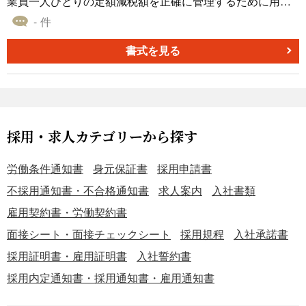
業員一人ひとりの定額減税額を正確に管理するために用い
した、派遣労働者通知書（労働者派遣契約派遣先通知書）
る書式です。対象となる従業員や扶養家族の情報を基に控
- 件
のテンプレートです。無料でダウンロードできるので、ご
除額を算出し、毎月の給与計算で控除した実績額と残額を
活用いただけると幸いです。
記録・管理することで、複雑な減税事務を正確に行うため
書式を見る
の重要な帳票です。 ■利用するシーン ・毎月の給与計算時
に、各従業員の給与から控除すべき「月次減税額」を算出
し、記録する際に利用します。 ・年末調整の際に、年内に
控除しきれなかった残額を算出し、適切に精算処理を行う
場面で利用します。 ・年の途中で入社した従業員や退職者
採用・求人カテゴリーから探す
が出た場合に、その従業員の控除状況を個別に管理する際
に利用します。 ■利用する目的 ・従業員本人および扶養家
労働条件通知書
身元保証書
採用申請書
族の人数に基づき、一人ひとりの正確な定額減税可能額を
不採用通知書・不合格通知書
求人案内
入社書類
算出・把握するために利用します。 ・毎月の給与計算で控
雇用契約書・労働契約書
除した税額を記録し、控除額の合計と残額を正確に管理す
るために利用します。 ・年末調整や確定申告で必要となる
面接シート・面接チェックシート
採用規程
入社承諾書
控除実績の情報を、いつでも確認できるよう整理・保管す
採用証明書・雇用証明書
入社誓約書
るために利用します。 ■利用するメリット ・従業員ごとに
採用内定通知書・採用通知書・雇用通知書
異なる控除対象者や控除実績を一元管理できるため、担当
者の業務負担を軽減できます。 ・控除額の計算ミスや記録