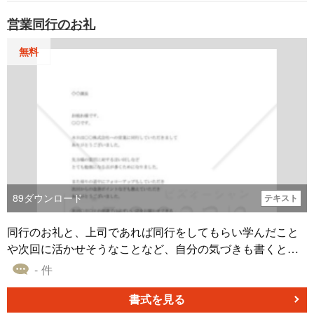
す。 ダウンロードは無料でご利用いただけます。
営業同行のお礼
無料
89
ダウンロード
テキスト
同行のお礼と、上司であれば同行をしてもらい学んだこと
や次回に活かせそうなことなど、自分の気づきも書くとい
い印象を与えます。
- 件
書式を見る