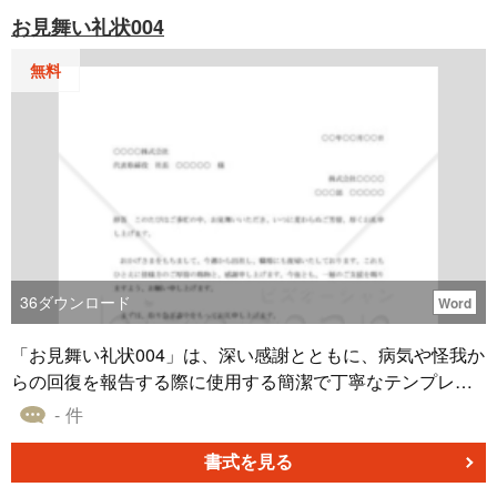
お見舞い礼状004
無料
36
ダウンロード
Word
「お見舞い礼状004」は、深い感謝とともに、病気や怪我か
らの回復を報告する際に使用する簡潔で丁寧なテンプレー
ト書式です。 病気や怪我を乗り越えた後の状態を知らせる
- 件
ことは、お見舞いに来てくれた方々にとっても安心感をも
たらします。このテンプレートを使用することで、そうし
書式を見る
た情報と共に、深い感謝の気持ちを伝えることができま