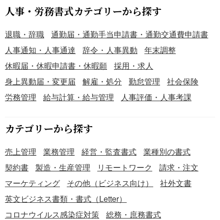
漏れを防ぎ、法令に準拠した正確な給与計算と納税事務を
人事・労務書式カテゴリーから探す
行うことができます。 ・各従業員の控除進捗状況が一目で
分かるため、年末調整時の残額計算などをスムーズに進め
退職・辞職
通勤届・通勤手当申請書・通勤交通費申請書
ることが可能です。 こちらは無料でダウンロードできる、
人事通知・人事通達
辞令・人事異動
年末調整
Excelで作成した「定額減税管理表（控除額管理表）」のテ
ンプレートです。従業員ごとの複雑な控除額を正確に記
休暇届・休暇申請書・休暇願
採用・求人
録・管理し、適切な給与計算を行うために、本テンプレー
身上異動届・変更届
解雇・処分
勤怠管理
社会保険
トをご活用ください。
労務管理
給与計算・給与管理
人事評価・人事考課
カテゴリーから探す
売上管理
業務管理
経営・監査書式
業種別の書式
契約書
製造・生産管理
リモートワーク
請求・注文
マーケティング
その他（ビジネス向け）
社外文書
英文ビジネス書類・書式（Letter）
コロナウイルス感染症対策
総務・庶務書式