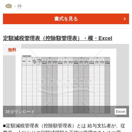
氏名や就業条件などの必要情報を正式に通知するための書
- 件
式です。労働者派遣法に基づく重要な書式であり、派遣契
約の透明性と適法性を確保するために利用されます。 ■利
書式を見る
用するシーン ・新たに派遣労働者を派遣先に送り込む際、
労働者の詳細を正式に説明する場面で利用します。 ・派遣
定額減税管理表（控除額管理表）・横・Excel
労働者の配置変更や契約内容の変更があった場合に、その
内容を派遣先に伝達する際に利用します。 ・派遣契約書の
無料
締結時に、労働条件の正確な通知と合意確認を目的とした
場合に利用します。 ■利用する目的 ・派遣先が派遣労働者
の情報を正確に把握し、適切な労務管理を行うために利用
します。 ・労働者派遣法に基づく法令遵守を証明し、法的
トラブルを防止するために利用します。 ・派遣元・派遣先
双方の契約内容の透明性を高め、公正な労働環境を維持す
るために利用します。 ■利用するメリット ・書面の作成に
より、派遣労働者の情報を明確に伝えることができ、誤解
や情報不足を防げます。 ・法的義務を果たすことで企業の
35
ダウンロード
Excel
信頼性が向上し、コンプライアンスの強化に役立ちます。
・書面の作成により、派遣元・派遣先双方のスムーズなコ
■定額減税管理表（控除額管理表）とは 給与支払者が、従
ミュニケーションが可能になります。 こちらはWordで作成