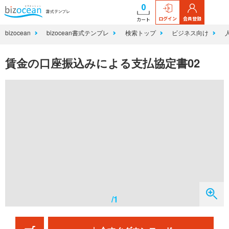
0
ログイン
会員登録
カート
bizocean
bizocean書式テンプレ
検索トップ
ビジネス向け
賃金の口座振込みによる支払協定書02
/1