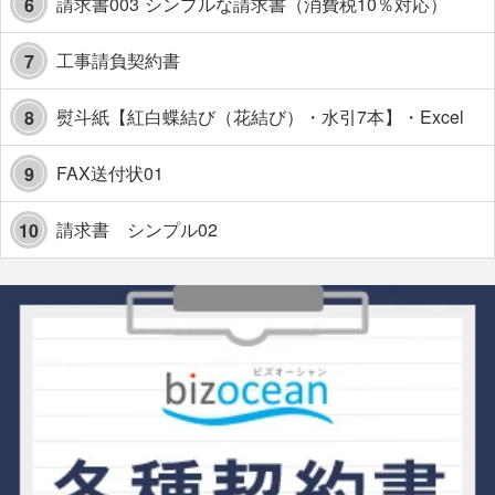
請求書003 シンプルな請求書（消費税10％対応）
6
工事請負契約書
7
熨斗紙【紅白蝶結び（花結び）・水引7本】・Excel
8
FAX送付状01
9
請求書 シンプル02
10