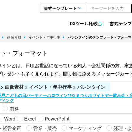
DXツール比較
書式
テンプ
像
画像素材
イベント・年中行事
バレンタインのテンプレート・フォーマ
ート・フォーマット
タインとは、日頃お世話になっている知人・会社関係の方、家
プレゼントも多く見られます。贈り物に添えるメッセージカー
 > 画像素材 > イベント・年中行事 > バレンタイン
花見
こどもの日
パーティー
ハロウィン
ひなまつり
ホワイトデー
飲み会・
ディング
有料
Word
Excel
PowerPoint
・経営企画
営業・販売
マーケティング
経理・