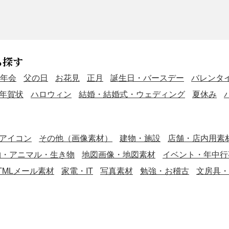
ら探す
年会
父の日
お花見
正月
誕生日・バースデー
バレンタ
年賀状
ハロウィン
結婚・結婚式・ウェディング
夏休み
アイコン
その他（画像素材）
建物・施設
店舗・店内用素
物・アニマル・生き物
地図画像・地図素材
イベント・年中行
TMLメール素材
家電・IT
写真素材
勉強・お稽古
文房具・