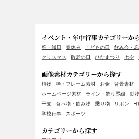
イベント・年中行事カテゴリーか
祭・縁日
春休み
こどもの日
飲み会・忘
クリスマス
敬老の日
ひなまつり
七夕
画像素材カテゴリーから探す
植物
枠・フレーム素材
お金
背景素材
ホームページ素材
ライン・飾り罫線
動
干支
食べ物・飲み物
乗り物
リボン
H
学校行事
スポーツ
カテゴリーから探す