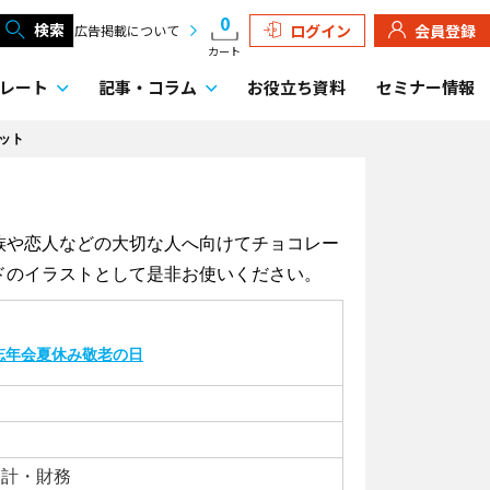
0
検索
ログイン
会員登録
広告掲載について
カート
レート
記事・
コラム
お役立ち資料
セミナー情報
ット
族や恋人などの大切な人へ向けてチョコレー
ドのイラストとして是非お使いください。
忘年会
夏休み
敬老の日
会計・財務