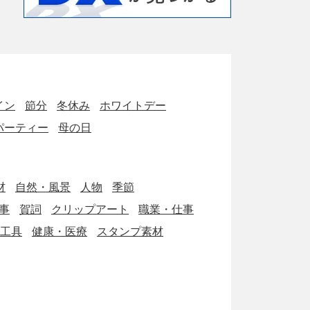
イン
節分
冬休み
ホワイトデー
パーティー
母の日
材
自然・風景
人物
季節
事
賀詞
クリップアート
職業・仕事
工具
健康・医療
スタンプ素材