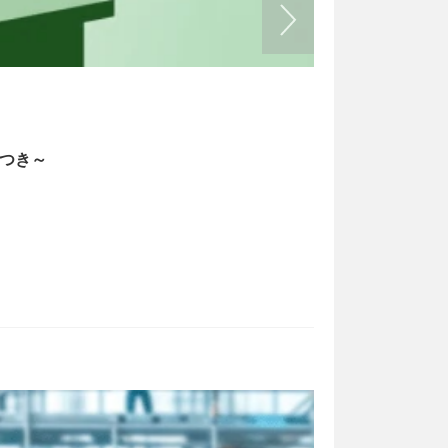
書式の例文
2026/05/13
トつき～
経理業務のフ
bizoceanお