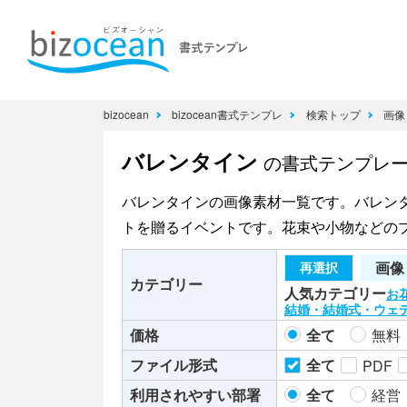
bizocean
bizocean書式テンプレ
検索トップ
画
バレンタイン
の書式テンプレ
バレンタインの画像素材一覧です。バレン
トを贈るイベントです。花束や小物などの
画像
再選択
カテゴリー
人気カテゴリー
お
結婚・結婚式・ウェ
価格
全て
無料
ファイル形式
全て
PDF
利用されやすい部署
全て
経営