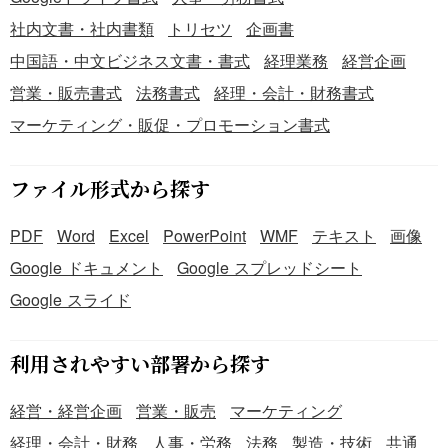
社内文書・社内書類
トリセツ
企画書
中国語・中文ビジネス文書・書式
経理業務
経営企画
営業・販売書式
法務書式
経理・会計・財務書式
マーケティング・販促・プロモーション書式
ファイル形式から探す
PDF
Word
Excel
PowerPoint
WMF
テキスト
画像
Google ドキュメント
Google スプレッドシート
Google スライド
利用されやすい部署から探す
経営・経営企画
営業・販売
マーケティング
経理・会計・財務
人事・労務
法務
製造・技術
共通