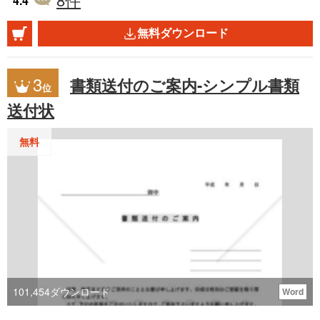
4.4
可能。 ________________________________
無料ダウンロード
________ 「利用方法」 1. 会社情報の入力
「表紙」シートに会社名や住所などの基本情報
3
書類送付のご案内-シンプル書類
位
を入力し、テンプレートを保存しておきましょ
送付状
う。これにより、次回以降の作業がスムーズに
行えます。 2. 請求書の作成 顧客情報、請求番
無料
号、件名などを入力し、簡単に請求書が完成し
ます。解説を参考にすれば、必要な情報を漏れ
なく記載できます。 ______________________
__________________ 「メリット」 ・ 時間の
節約 自動計算機能により、手動で計算する手間
を省き、作業効率が大幅に向上します。 ・ プ
101,454
ダウンロード
Word
ロフェッショナルな印象 カスタマイズ可能なテ