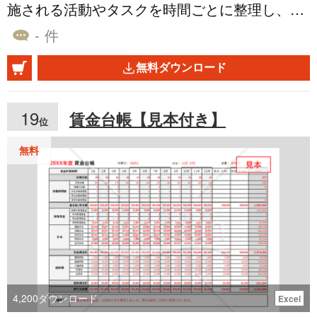
施される活動やタスクを時間ごとに整理し、視
す。 こちらはExcelで作成した、無料でダウン
覚的に示した計画表です。主にプロジェクトや
ロードできる熨斗紙【紅白蝶結び（花結び）・
- 件
業務の進行を管理するために使用されます。 タ
水引7本】です。表書きを編集のうえ、お祝い
無料ダウンロード
イムスケジュール表を作成する目的として、次
ごとにご利用いただけると幸いです。
のような点が挙げられます。 ・時間管理の効率
19
賃金台帳【見本付き】
位
化：時間の使い方を明確にし、無駄を省くこと
で、効率的な時間管理を可能にします。 ・タス
無料
クの可視化：やるべきことを時間軸に沿って整
理することで、タスクの全体像を把握しやすく
します。 ・進捗管理：タスクの進捗状況を時間
軸上で確認することで、遅延や問題点を早期に
発見し、対策を講じることができます。 ・関係
者との共有：スケジュールを共有することで、
4,200
ダウンロード
Excel