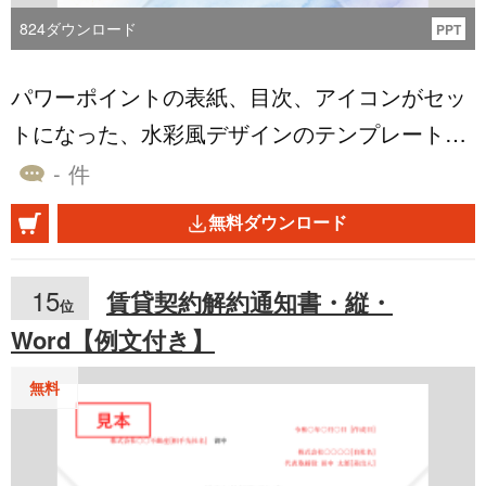
824
ダウンロード
PPT
パワーポイントの表紙、目次、アイコンがセッ
トになった、水彩風デザインのテンプレートで
す。表紙には金のラメを散らして華やかさをさ
- 件
りげなくプラスしています。 ビジネス用、教育
無料ダウンロード
機関、PTA、人事、採用、研修など様々なシー
ンで使える青系ベースです。 企画書や提案書、
15
賃貸契約解約通知書・縦・
位
プレゼン等にご利用ください。背景やアイコン
Word【例文付き】
は内容に合わせて自由に調整してください。本
文の邪魔にならないよう2ページ目以降の背景
無料
デザインは薄く調整しています。 ダウンロード
無料です。 同系色のデザインテンプレート http