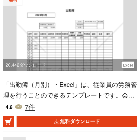
けます。 同系色のデザインテンプレート http
s://www.bizocean.jp/doc/detail/547209/ https://w
ww.bizocean.jp/doc/detail/547088/ https://www.b
izocean.jp/doc/detail/547181/
20,442
ダウンロード
Excel
「出勤簿（月別）・Excel」は、従業員の労務管
理を行うことのできるテンプレートです。会社
は労働時間の適切な管理を行う責任があり、出
7
件
4.6
勤簿はその大きな役割を果たします。この出勤
無料ダウンロード
簿はExcelで作成されており、出勤日数や欠勤日
数、時間外労働時間・深夜労働時間・早朝残業