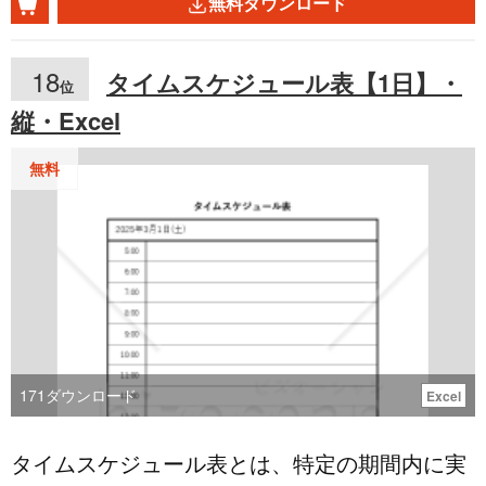
無料ダウンロード
結び直せることから、「何度あっても嬉しい」
す。 ■テンプレートの利用メリット ＜無料でダ
という意味合いを持ちます。そのため、出産や
ウンロード＞ 手書きにも印刷にも対応したWor
18
タイムスケジュール表【1日】・
位
入学、新築、開店など、何度繰り返しても良い
d形式で、コストをかけることなく使用できま
縦・Excel
お祝い事やお礼に適しているとされています。
す。 ＜定型文入りで迷わない＞ 「一身上の都
水引は、熨斗紙の中央にかけられる飾り紐のこ
合により」など、文例を参考にしながら作成で
無料
とであり、贈る意味合いによって色や結び方が
きます。 ＜シンプル構成で編集が簡単＞ 必要
異なります。水引の本数は奇数が基本とされ、
項目を記入するだけで、迅速に退職届を準備で
5本が一般的ですが、7本はより丁寧な意味合い
きます。
を表します。そのため、特にお祝いしたい場合
や、重要な贈り物に用いられます。 なお、結婚
祝いには、一度きりであってほしいという意味
171
ダウンロード
Excel
合いから、結び切りの水引を用いるのが、弔事
タイムスケジュール表とは、特定の期間内に実
には、白黒や黄白の水引を用いるのが一般的で