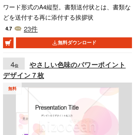
ワード形式のA4縦型。書類送付状とは、書類な
ンプレートで、どんな業種にも対応可能。プロ
どを送付する再に添付する挨拶状
フェッショナルな印象を与えます。 _________
23
件
_______________________________ ↓モノク
4.7
ロ版↓ https://www.bizocean.jp/doc/detail/54376
無料ダウンロード
3/ 商品コード：E00001
4
やさしい色味のパワーポイント
位
デザイン７枚
無料