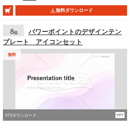
ノート感覚で情報を伝えることを目的としたデ
無料ダウンロード
ザインで、学校の授業やワークショップ、研修
などの場で、手書きのようなスタイルで情報を
8
パワーポイントのデザインテン
位
共有したいときに最適です。シンプルでありな
プレート アイコンセット
がら、独自の味わいを持つこのテンプレート
で、閲覧者との効果的なコミュニケーションに
無料
繋げてください。
573
ダウンロード
PPT