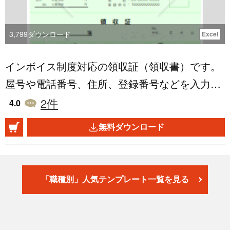
録を残すことで、給与計算の根拠としてはもち
ろん、監査や労基署からの確認時にも必要とな
3,799
ダウンロード
Excel
ります。 ■テンプレートの利用シーン ＜毎月の
インボイス制度対応の領収証（領収書）です。
給与・賞与支給記録の管理に＞ 1月から12月ま
屋号や電話番号、住所、登録番号などを入力い
での労働日数と賃金情報を、月ごとに記録・確
ただけます。手書きでも使用いただけるよう、
2
件
認できます。 ＜個人別の賃金履歴管理として＞
4.0
金額や但し書き部分の余白が広めになっていま
社員ID・氏名・所属部署が入力でき、個人単位
無料ダウンロード
す。Excelで開き、A4サイズでカラー印刷して
の賃金台帳として活用可能です。 ＜年末調整や
お使いください。 A4一枚で「3枚分の領収証」
労務監査時の資料作成に＞ 年間合計の自動集計
が印刷できます。必要枚数をお好きなだけプリ
欄もあり、税務対応や証憑資料としても便利で
「職種別」人気テンプレート一覧を見る
ントし、切り離してください。 記載する金額が
す。 ■作成・運用時のポイント ＜労働時間・支
税別5万円以上になる場合は収入印紙が必要で
給金額は正確に記入＞ 計算の根拠となるため、
すので、緑の点線枠「収入印紙」の位置に貼り
記録ミスや抜けがないよう確認しながら入力し