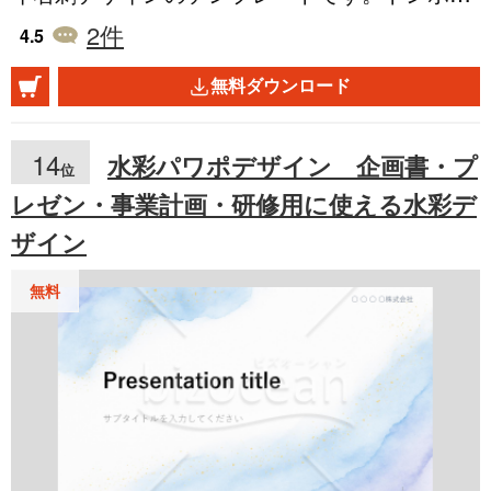
のイラストレータのデータ(aiファイル・バージ
2
件
4.5
ョン：CS4)です。 名刺はビジネスの機会を生
無料ダウンロード
む可能性があり、自分を宣伝する手段としても
有効です。自社のロゴがある場合には、左上に
14
水彩パワポデザイン 企画書・プ
位
配置してください。 デザイン、色、フォントな
レゼン・事業計画・研修用に使える水彩デ
ど編集が可能となっていますので、独自の名刺
ザイン
デザインを実現できます。編集して印刷用のデ
ータとしてご利用ください。
無料