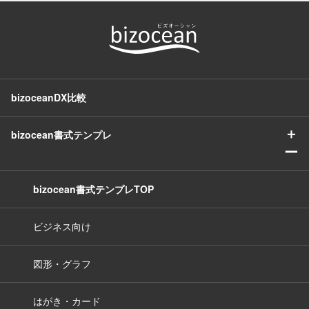
付けてください。 印刷時のインク消費量を抑え
ましょう。 ＜賞与欄の入力も活用して年間管理
た、よりシンプルな領収書も無料公開中です。
＞ 夏・冬のボーナスなど、支給月を記入して全
【令和/2連】インボイス制度対応の領収書 モ
体を把握できます。 ＜Excelでの集計・保存が
ノクロ https://www.bizocean.jp/doc/detail/54836
しやすい構成＞ 自動計算機能を活用すれば、月
bizoceanDX比較
9/ ※適格請求書（＝インボイス）とは、一定の
別・年別の集計作業も大幅に時短できます。 ■
記載事項を満たした請求書、納品書、領収書等
テンプレートの利用メリット ＜無料でダウンロ
＋
bizocean書式テンプレ
ー
の書類のことです
ード・すぐに利用可能＞ 作成コストをかけず
に、必要な記録を整備できます。 ＜Excel形式
bizocean書式テンプレTOP
で自由にカスタマイズ＞ 支給項目や集計欄を自
社の給与体系にあわせて調整できます。 ＜シン
ビジネス向け
プルな表形式で印刷にも対応＞ 紙での保管や提
図形・グラフ
出にも対応しやすく、実務向けの使いやすいレ
イアウトです。
はがき・カード