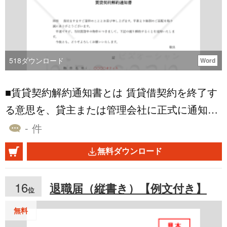
s://www.bizocean.jp/doc/detail/555625/ https://w
ww.bizocean.jp/doc/detail/547209/ https://www.b
izocean.jp/doc/detail/547088/ https://www.bizoc
ean.jp/doc/detail/547181/
518
ダウンロード
Word
■賃貸契約解約通知書とは 賃貸借契約を終了す
る意思を、貸主または管理会社に正式に通知す
るための文書です。物件名、所在地、解約日、
- 件
退去後住所、敷金返還先口座情報などを明記
無料ダウンロード
し、契約条件に基づいた解約手続きを円滑に進
められるよう構成されています。 ■利用するシ
16
退職届（縦書き）【例文付き】
位
ーン ・契約期間満了や転勤、引越しなどで賃貸
物件を退去する場面で利用します。 ・契約途中
無料