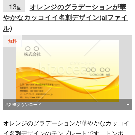
際には、以下のポイントに留意しましょう。
13
オレンジのグラデーションが華
位
「数字と概要を詳細に記載」「営業活動の実績
やかなカッコイイ名刺デザイン(aiファイ
を詳しく報告」「上司のコメントは簡潔にまと
ル)
める」。Word（ワード）データ形式で提供され
ているため、文章の編集やフォントデザインの
無料
カスタマイズも簡単に行えます。手軽に利用で
きるテンプレートを無料でダウンロードして、
営業月報の作成を効率化しましょう。
2,298
ダウンロード
オレンジのグラデーションが華やかなカッコイ
イ名刺デザインのテンプレートです。トンボ付