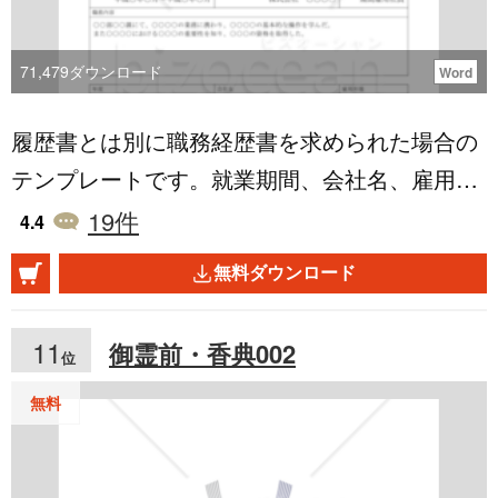
た、これにより二重請求の防止や正確な取引履
歴の管理が可能となります。このWord形式の基
71,479
ダウンロード
Word
本的な領収書のテンプレートは、ダウンロード
履歴書とは別に職務経歴書を求められた場合の
無料です。
テンプレートです。就業期間、会社名、雇用形
態、職務内容を記す欄を設けてあります。word
19
件
4.4
ファイルの中身はA4サイズの三枚構成なってい
無料ダウンロード
ます。一枚目は住所氏名を記す欄を設けた職務
経歴書。二枚目は一枚で足りないときのため
11
御霊前・香典002
位
（記入欄のみ）の職務経歴書。三枚目は添え状
のテンプレートになっています。必要に応じて
無料
編集してご利用下さい。