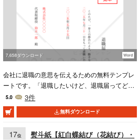
での解約を希望し、契約書に定められた予告期
間内に通知する際に利用します。 ・法人契約物
件の解約を、総務部門が正式に管理会社へ通知
する場面で利用します。 ■利用する目的 ・解約
意思を正式に文書で伝え、契約条件に沿った手
続きを行うために利用します。 ・解約日や退去
7,658
ダウンロード
Word
後住所、敷金返還先など必要情報を明確にする
会社に退職の意思を伝えるための無料テンプレ
ために利用します。 ・解約に関する記録を残
ートです。「退職したいけど、退職届ってどう
し、後日のトラブルや誤解を防止するために利
書くんだっけ？」「フォーマットってどんな
3
件
用します。 ■利用するメリット ・必要事項が整
5.0
の？」といった不安がある方に便利な、Word形
理されており、解約手続きがスムーズに進みま
無料ダウンロード
式の雛形です。縦書きのシンプルなレイアウト
す。 ・双方の認識を一致させ、契約条件に基づ
で、初めて退職届を書く方でも安心してお使い
いた円滑な退去が可能です。 ・文書として記録
17
熨斗紙【紅白蝶結び（花結び）・
位
いただけます。 ■退職届とは 従業員が会社に対
が残るため、後日の確認や証拠として活用でき