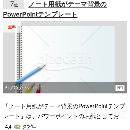
7
ノート用紙がテーマ背景の
位
時間の合計が自動で入力されます。こちらのテ
PowerPointテンプレート
ンプレートは無料でダウンロード可能ですの
で、ぜひご活用ください。
無料
51,270
ダウンロード
PPT
「ノート用紙がテーマ背景のPowerPointテンプ
レート」は、パワーポイントの表紙としてお使
いいただける無料のテンプレートです。日常の
22
件
4.4