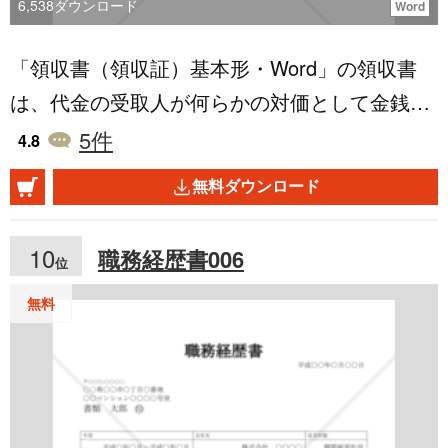
47182/
6,538
ダウンロード
Word
「領収書（領収証）基本形・Word」の領収書
は、代金の受取人が何らかの対価として金銭を
受け取った証明書類として用いられます。特定
5
件
4.8
の様式で書かれたものは「領収書」として、一
無料ダウンロード
方で店名や購入品の詳細が含まれるものを「レ
シート」として扱われる場合もあります。この
10
職務経歴書006
位
テンプレートは、特にビジネスの現場で、取引
の確認や経理の管理、税務対応などのさまざま
無料
なシーンで役立ちます。例えば、取引先やクラ
イアントとの金銭のやり取りを明確にするた
め、あるいは経費精算の際の明確な証憑とし
て、領収書は欠かせない存在となります。ま