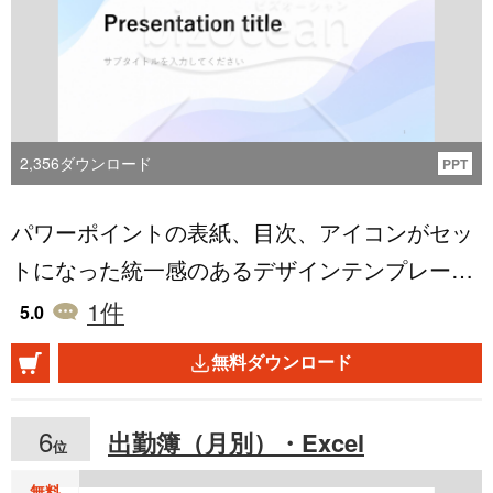
s://www.bizocean.jp/doc/detail/547182/
2,356
ダウンロード
PPT
パワーポイントの表紙、目次、アイコンがセッ
トになった統一感のあるデザインテンプレート
です。 ビジネス用、教育機関、PTA、人事、採
1
件
5.0
用、研修など様々なシーンで使える青ベースで
無料ダウンロード
す。 企画書や提案書、プレゼン等にご利用くだ
さい。背景やアイコンは内容に合わせて自由に
6
出勤簿（月別）・Excel
位
調整してください。無料でダウンロードいただ
無料