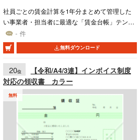
関係者間の連携をスムーズにし、認識のずれを
社員ごとの賃金計算を1年分まとめて管理した
防ぎます。 この表を活用して事前に計画を立て
い事業者・担当者に最適な「賃金台帳」テンプ
ることで、見通しを持って行動できるようにな
レートです。労働日数・所定労働時間・時間外
- 件
り、計画性が向上します。また、効率的な時間
労働・月別給与・賞与などの情報を一覧で記録
管理が実現できるので、生産性が向上し、より
無料ダウンロード
でき、年間の賃金データを効率的に整理可能で
多くの成果を上げることが可能になります。 こ
す。部署名・氏名・社員IDの入力欄が用意され
ちらのテンプレートは、1日用のタイムスケジ
20
【令和/A4/3連】インボイス制度
位
ているため、個人別の1月から12月までの支給
ュール表（Excel版）です。縦レイアウトで作成
対応の領収書 カラー
状況を管理可能です。Excel形式のため手軽に編
しており、無料でダウンロードすることが可能
集・集計・印刷ができ、コストを抑えながら賃
無料
です。自社のプロジェクトや業務の管理など
金台帳を整備できます。 ■賃金台帳とは 労働基
に、ぜひご活用ください。
準法第108条に基づき、事業者が従業員ごとに
作成・保管すべき給与記録のひとつです。労働
日数・労働時間・賃金額・賞与・手当などの記