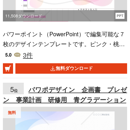
11,508
ダウンロード
PPT
パワーポイント（PowerPoint）で編集可能な７
枚のデザインテンプレートです。ピンク・桃色
系のグラデーションカラーを使用しています。
3
件
5.0
優しい・やわらかい雰囲気を出したい時の資料
無料ダウンロード
や、幼稚園・小学校の行事などでも役立てても
らえたら嬉しいです。子育て中の忙しいパパマ
5
パワポデザイン 企画書 プレゼ
位
マを応援しています！ テキストサイズは大きめ
ン 事業計画 研修用 青グラデーション
ですので、用途に応じて自由に調整してくださ
い。無料です。 同系色のデザインテンプレート
無料
https://www.bizocean.jp/doc/detail/547089/ http