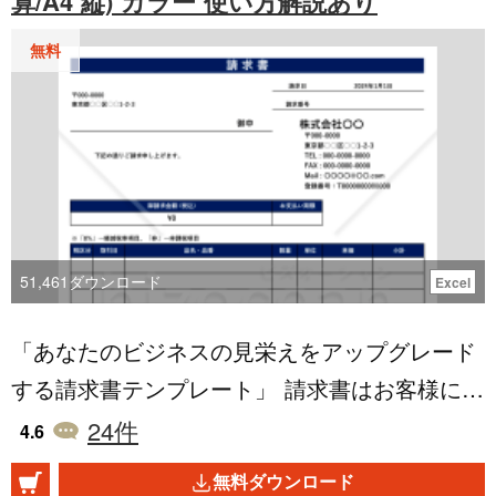
算/A4 縦) カラー 使い方解説あり
無料
51,461
ダウンロード
Excel
「あなたのビジネスの見栄えをアップグレード
する請求書テンプレート」 請求書はお客様に対
するビジネスの第一印象を決定づける大切な書
24
件
4.6
類です。このカラー版テンプレートは、視覚的
無料ダウンロード