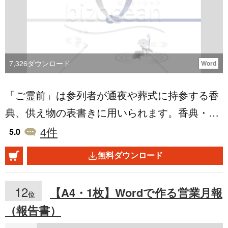
7,326
ダウンロード
Word
「ご霊前」は参列者が通夜や葬式に持参する香
典、供え物の表書きに用いられます。香典・ご
霊前のテンプレートは無料でダウンロードが可
4
件
5.0
能です。
無料ダウンロード
12
【A4・1枚】Wordで作る営業月報
位
（報告書）