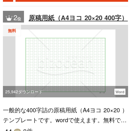
に訴える鮮やかなデザインを特徴としており、
あなたのブランドイメージを効果的にアピール
2
原稿用紙（A4ヨコ 20×20 400字）
位
します。 使い方の解説を読んで頂ければ、Exc
el初心者の方でも簡単に編集可能です。 ↓使い
無料
方の解説はどちらかの方法で確認できます↓ ・
テンプレートにある「使い方を見る」をクリッ
ク ・「https://template-core.com/archives/a000
01-2_invoice_how/」 _____________________
___________________ 「この請求書テンプレ
ートでできること」 ・数量と単価を入力すれ
25,942
ダウンロード
Word
ば、合計や消費税が自動計算され、手間を大幅
一般的な400字詰の原稿用紙（A4ヨコ 20×20 ）
に削減。 ・ビジネスに合わせてカスタマイズ可
テンプレートです。wordで使えます。無料でダ
能、汎用性の高い請求書が作成できます。 ・イ
ウンロードできます。是非ご利用ください。
ンボイス制度にも対応した請求書をすぐに作成
8
件