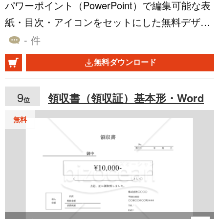
パワーポイント（PowerPoint）で編集可能な表
紙・目次・アイコンをセットにした無料デザイ
ンテンプレートです。ピンク・パープル・桃色
- 件
系のグラデーションカラーを使用しています。
無料ダウンロード
優しい・やわらかい雰囲気を出したい時の資料
や、幼稚園・小学校の行事などでも役立てても
9
領収書（領収証）基本形・Word
位
らえたら嬉しいです。 もちろんビジネス用途と
しての企画書、プレゼン資料、リラクゼーショ
無料
ンサロン、心療内科、メンタルケア、新人研
修、医療や福祉といった多様な業界、場面で活
用いただけます。 無料です。 同系色のデザイ
ンテンプレート https://www.bizocean.jp/doc/det
ail/547210/ https://www.bizocean.jp/doc/detail/5