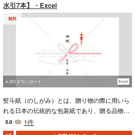
水引7本】・Excel
して退職の意思を正式に表明する書面であり、
ます。 こちらはWordで作成した、賃貸契約解
労働契約の終了を文書で通知するために使用さ
無料
約通知書のテンプレートです。無料でダウンロ
れます。 提出後は撤回が難しく、会社側にとっ
ードできるので、自社で契約物件の解約を管理
ても「退職を受理した証跡」として管理される
会社へ通知する際にご活用ください。
ため、内容は簡潔かつ定型的であることが重要
です。 ■利用シーン ＜会社への退職の意思表示
＞ 口頭での意思表明後、文書としての提出が求
められる場合に適しています。 ■作成・利用時
4,361
ダウンロード
Excel
のポイント ＜事前に上司や人事と調整の上で記
熨斗紙（のしがみ）とは、贈り物の際に用いら
載＞ 退職希望日を記入する前に、退職フローや
れる日本の伝統的な包装紙であり、贈る品物に
業務引継ぎ計画との整合性を確認しましょう。
添えることで、贈り手の気持ちや礼儀を表しま
＜敬称・宛名の誤りに注意＞ 「代表取締役 ○○
1
件
5.0
す。 蝶結びは、結び目が簡単にほどけ、何度も
○○ 殿」など、敬称や肩書は正確に記入しま