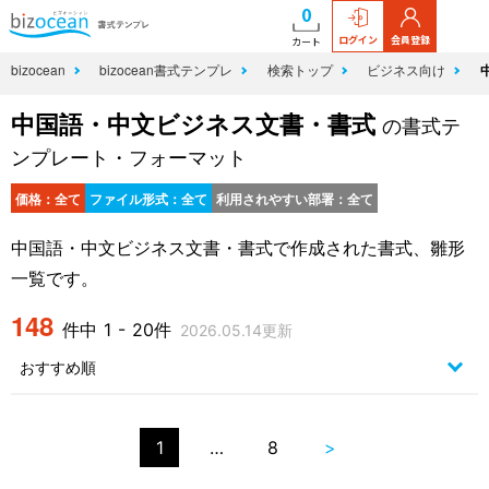
0
ログイン
会員登録
カート
bizocean
bizocean書式テンプレ
検索トップ
ビジネス向け
中国語・中文ビジネス文書・書式
の書式テ
ンプレート・フォーマット
価格：全て
ファイル形式：全て
利用されやすい部署：全て
中国語・中文ビジネス文書・書式で作成された書式、雛形
一覧です。
148
件中 1 - 20件
2026.05.14更新
1
…
8
>