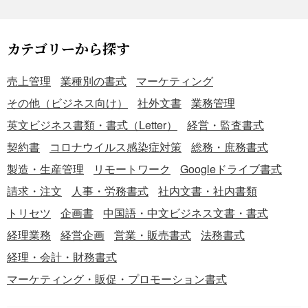
カテゴリーから探す
売上管理
業種別の書式
マーケティング
その他（ビジネス向け）
社外文書
業務管理
英文ビジネス書類・書式（Letter）
経営・監査書式
契約書
コロナウイルス感染症対策
総務・庶務書式
製造・生産管理
リモートワーク
Googleドライブ書式
請求・注文
人事・労務書式
社内文書・社内書類
トリセツ
企画書
中国語・中文ビジネス文書・書式
経理業務
経営企画
営業・販売書式
法務書式
経理・会計・財務書式
マーケティング・販促・プロモーション書式