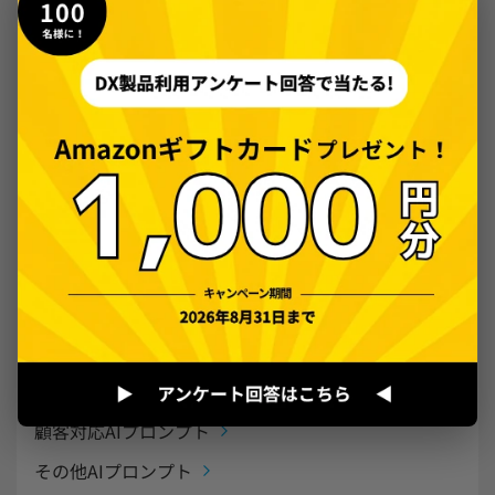
カレンダー
お知らせ
展開図・クラフト
その他（はがき・カード）
画像素材
管理職・共通AIプロンプト
営業AIプロンプト
マーケティングAIプロンプト
人事・採用AIプロンプト
経理・財務AIプロンプト
総務・法務AIプロンプト
IT・システムAIプロンプト
顧客対応AIプロンプト
その他AIプロンプト