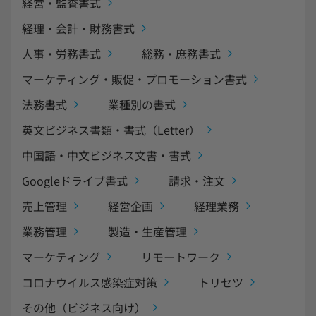
経営・監査書式
中小企業経営
経理・会計・財務書式
人事・労務書式
総務・庶務書式
民法改正対応書式テンプレート
マーケティング・販促・プロモーション書式
bizoceanお勧め動画
ビジネス支援ガイド
法務書式
業種別の書式
英文ビジネス書類・書式（Letter）
タイアップ
中国語・中文ビジネス文書・書式
ニューノーマル時代における企業のあり方
Googleドライブ書式
請求・注文
売上管理
経営企画
経理業務
事業計画
全建統一様式
業務管理
製造・生産管理
インボイス制度解説
税制改正
マーケティング
リモートワーク
コロナウイルス感染症対策
トリセツ
喪中はがき
働き方改革
その他（ビジネス向け）