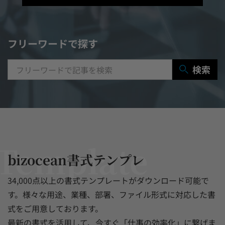
マニュアル作成システム
契約書レビューシステム
経営管理システム
フリーワードで探す
研修システム
受付システム
検索
出張管理システム
賃貸管理システム
入退室管理システム
福利厚生システム
与信管理システム
連結会計システム
bizocean書式テンプレ
ERPシステム
MAツール
34,000点以上の書式テンプレートがダウンロード可能で
す。様々な用途、業種、部署、ファイル形式に対応した書
チャットボットツール
式をご用意しております。
最新の書式を活用して、今すぐ「仕事の効率化」に繋げま