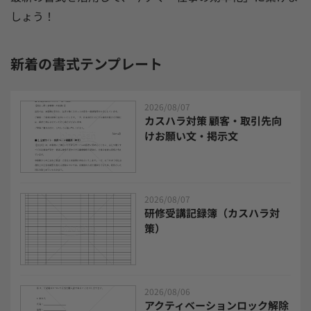
セキュリティシステム
ワークフロー
しょう！
安否確認(総務)システム
経費精算システム
新着の書式テンプレート
日程調整システム
日報アプリ
2026/08/07
カスハラ対策 顧客・取引先向
BIツール
CTIシステム
けお願い文・掲示文
SFA・CRM
クラウドPBX
2026/08/07
グループウェア
メール配信システム
研修受講記録簿（カスハラ対
策）
モチベーション管理システム
リモートアクセスツール
2026/08/06
アクティベーションロック解除