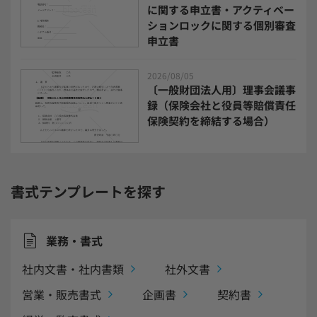
に関する申立書・アクティベー
電子請求書システム
人事評価システム
ションロックに関する個別審査
申立書
給与計算システム
eラーニングシステム
2026/08/05
〔一般財団法人用〕理事会議事
セキュリティ・ゼロトラスト
録（保険会社と役員等賠償責任
保険契約を締結する場合）
勤怠管理システム
採用管理システム
労務管理システム
健康管理システム
書式テンプレートを探す
電子契約システム
会計業務システム
業務・書式
2026年トレンド
ビジネススキル
社内文書・社内書類
社外文書
DX・デジタル化
電子帳簿保存法
営業・販売書式
企画書
契約書