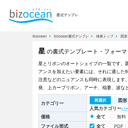
bizocean
bizocean書式テンプレ
検索トップ
図形
星
の書式テンプレート・フォーマ
星とリボンのオートシェイプの一覧です。
アンスを加えたい要素には、それに適した
注意などのニュアンスも同時に表現します
発、上カーブリボン、アーチ、稲妻、波な
図形
再選択
カテゴリー
人気カテゴリー
ハ
価格
全て
無料
ファイル形式
全て
PDF