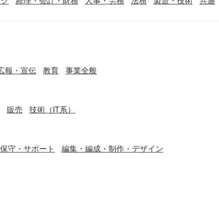
ング
経理・会計・財務
人事・労務
法務
製造・技術
共通
広報・宣伝
教育
事業全般
販売
技術（IT系）
保守・サポート
編集・編成・制作・デザイン