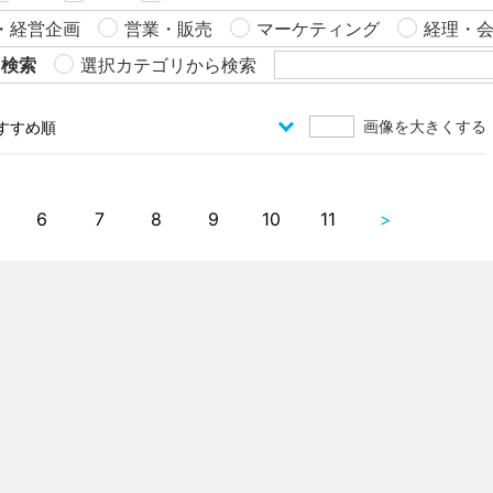
・経営企画
営業・販売
マーケティング
経理・
ら検索
選択カテゴリから検索
画像を大きくする
6
7
8
9
10
11
>