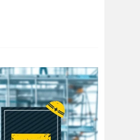
bizoceanお
bizocea