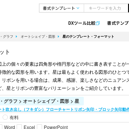
DXツール比較
書式
テンプ
・グラフ
オートシェイプ・図形
星のテンプレート・フォーマット
ット
図上の個々の要素は四角形や楕円形などの中に書き表すことが
特徴的な図形を用います。星は最もよく使われる図形のひとつ
。リボンを用いる場合は、成果、感謝、楽しさなどのニュアン
ど、星とリボンの豊富なバリエーションをご紹介しています。
・グラフ > オートシェイプ・図形 > 星
ート
吹き出し（フキダシ）
フローチャート
リボン
矢印・ブロック矢印
動
有料
Word
Excel
PowerPoint