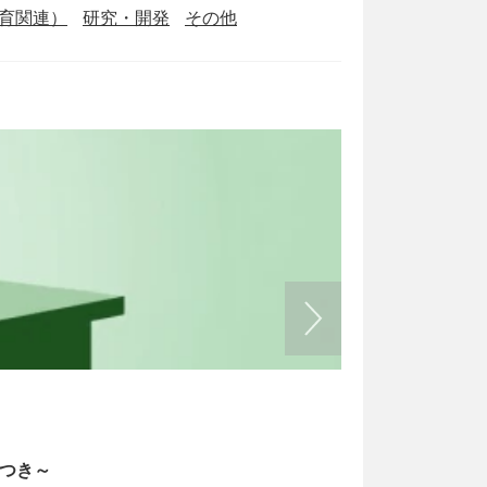
育関連）
研究・開発
その他
書式の例文
2026/05/13
トつき～
経理業務のフ