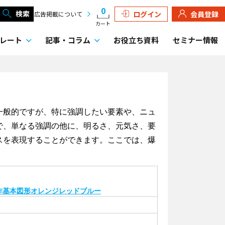
0
検索
ログイン
会員登録
広告掲載について
カート
レート
記事・
コラム
お役立ち資料
セミナー情報
一般的ですが、特に強調したい要素や、ニュ
で、単なる強調の他に、明るさ、元気さ、要
スを表現することができます。ここでは、爆
作
基本図形
オレンジ
レッド
ブルー