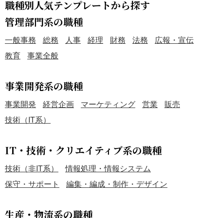
職種別人気テンプレートから探す
管理部門系の職種
一般事務
総務
人事
経理
財務
法務
広報・宣伝
教育
事業全般
事業開発系の職種
事業開発
経営企画
マーケティング
営業
販売
技術（IT系）
IT・技術・クリエイティブ系の職種
技術（非IT系）
情報処理・情報システム
保守・サポート
編集・編成・制作・デザイン
生産・物流系の職種