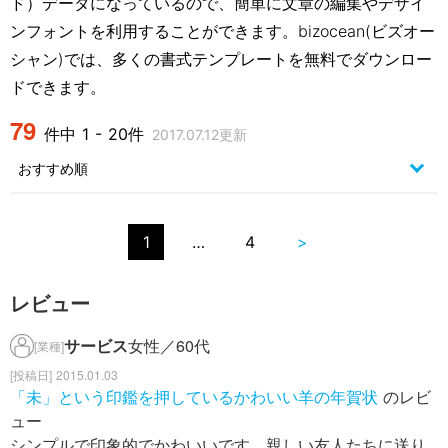
ド）データになっているので、簡単に文章の編集やデザイ
ンフォントを利用することができます。bizocean(ビズオー
シャン)では、多くの書式テンプレートを無料でダウンロー
ドできます。
79
件中 1 - 20件
2017.07.12更新
1
…
4
>
レビュー
サービス
女性／60代
[業種]
2015.01.03
「未」という印鑑を押しているかわいい羊の年賀状
のレビ
ュー
シンプルで印象的でかわいいです。親しい友人たちに送り