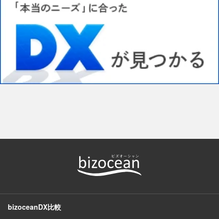
bizoceanDX比較