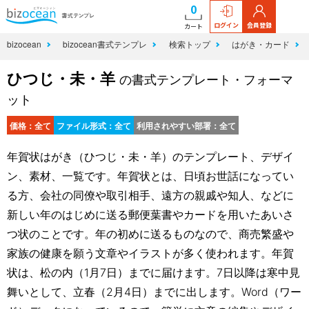
0
ログイン
会員登録
カート
bizocean
bizocean書式テンプレ
検索トップ
はがき・カード
ひつじ・未・羊
の書式テンプレート・フォーマ
ット
価格：全て
ファイル形式：全て
利用されやすい部署：全て
年賀状はがき（ひつじ・未・羊）のテンプレート、デザイ
ン、素材、一覧です。年賀状とは、日頃お世話になってい
る方、会社の同僚や取引相手、遠方の親戚や知人、などに
新しい年のはじめに送る郵便葉書やカードを用いたあいさ
つ状のことです。年の初めに送るものなので、商売繁盛や
家族の健康を願う文章やイラストが多く使われます。年賀
状は、松の内（1月7日）までに届けます。7日以降は寒中見
舞いとして、立春（2月4日）までに出します。Word（ワー