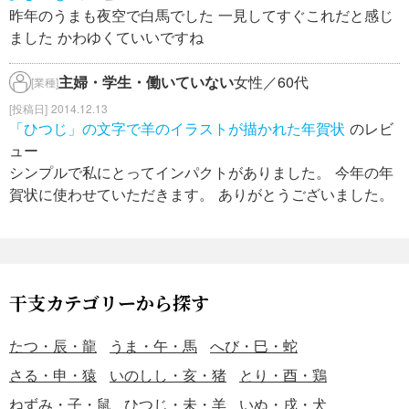
昨年のうまも夜空で白馬でした 一見してすぐこれだと感じ
ました かわゆくていいですね
主婦・学生・働いていない
女性／60代
[業種]
2014.12.13
「ひつじ」の文字で羊のイラストが描かれた年賀状
のレビ
ュー
シンプルで私にとってインパクトがありました。 今年の年
賀状に使わせていただきます。 ありがとうございました。
干支カテゴリーから探す
たつ・辰・龍
うま・午・馬
へび・巳・蛇
さる・申・猿
いのしし・亥・猪
とり・酉・鶏
ねずみ・子・鼠
ひつじ・未・羊
いぬ・戌・犬