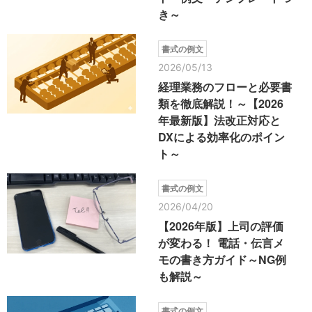
き～
書式の例文
2026/05/13
経理業務のフローと必要書
類を徹底解説！～【2026
年最新版】法改正対応と
DXによる効率化のポイン
ト～
書式の例文
2026/04/20
【2026年版】上司の評価
が変わる！ 電話・伝言メ
モの書き方ガイド～NG例
も解説～
書式の例文