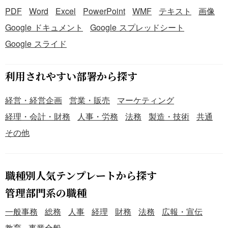
PDF
Word
Excel
PowerPoint
WMF
テキスト
画像
Google ドキュメント
Google スプレッドシート
Google スライド
利用されやすい部署から探す
経営・経営企画
営業・販売
マーケティング
経理・会計・財務
人事・労務
法務
製造・技術
共通
その他
職種別人気テンプレートから探す
管理部門系の職種
一般事務
総務
人事
経理
財務
法務
広報・宣伝
教育
事業全般