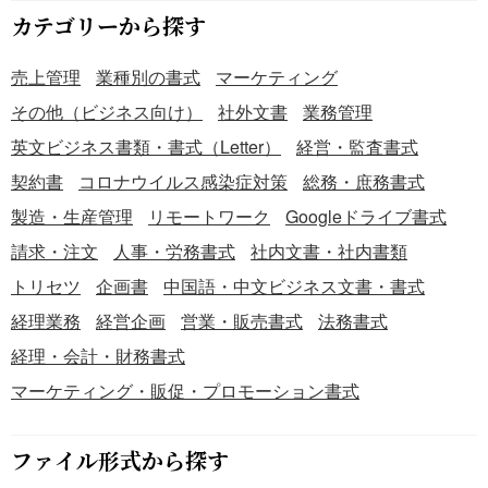
カテゴリーから探す
売上管理
業種別の書式
マーケティング
その他（ビジネス向け）
社外文書
業務管理
英文ビジネス書類・書式（Letter）
経営・監査書式
契約書
コロナウイルス感染症対策
総務・庶務書式
製造・生産管理
リモートワーク
Googleドライブ書式
請求・注文
人事・労務書式
社内文書・社内書類
トリセツ
企画書
中国語・中文ビジネス文書・書式
経理業務
経営企画
営業・販売書式
法務書式
経理・会計・財務書式
マーケティング・販促・プロモーション書式
ファイル形式から探す