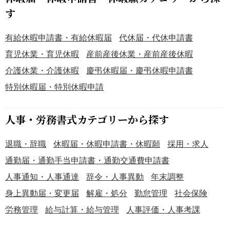
す
有給休暇申請書・有給休暇届
代休届・代休申請書
育児休業・育児休暇
産前産後休業・産前産後休暇
介護休業・介護休暇
慶弔休暇届・慶弔休暇申請書
特別休暇届・特別休暇申請
人事・労務書式カテゴリーから探す
退職・辞職
休暇届・休暇申請書・休暇願
採用・求人
通勤届・通勤手当申請書・通勤交通費申請書
人事通知・人事通達
辞令・人事異動
年末調整
身上異動届・変更届
解雇・処分
勤怠管理
社会保険
労務管理
給与計算・給与管理
人事評価・人事考課