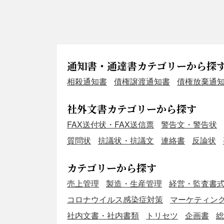
通知書・通達書カテゴリーから探
相殺通知書
債権譲渡通知書
債権放棄通
社外文書カテゴリーから探す
FAX送付状・FAX送信票
警告文・警告状
質問状
抗議状・抗議文
連絡書
反論状
カテゴリーから探す
売上管理
製造・生産管理
経営・監査書
コロナウイルス感染症対策
マーケティン
社内文書・社内書類
トリセツ
企画書
総