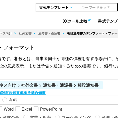
DXツール比較
書式
テンプ
ネス向け
社外文書
通知書・通達書
相殺通知書のテンプレート・フォー
・フォーマット
覧です。相殺とは、当事者同士が同種の債権を有する場合に、
相殺の意思表示、または予告を通知するための書類です。銀行
ネス向け > 社外文書 > 通知書・通達書 > 相殺通知書
権譲渡通知書
債権放棄通知書
有料
Word
Excel
PowerPoint
・経営企画
営業・販売
マーケティング
経理・