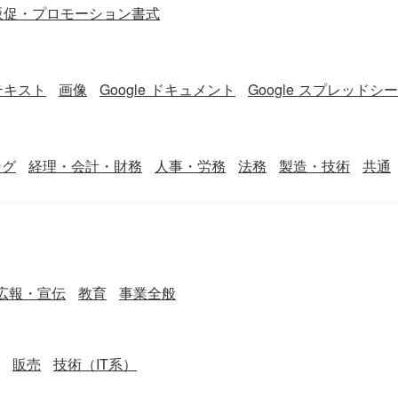
販促・プロモーション書式
テキスト
画像
Google ドキュメント
Google スプレッドシ
ング
経理・会計・財務
人事・労務
法務
製造・技術
共通
広報・宣伝
教育
事業全般
販売
技術（IT系）