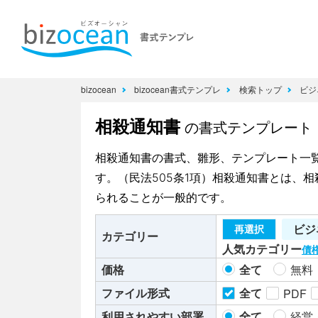
bizocean
bizocean書式テンプレ
検索トップ
ビジ
相殺通知書
の書式テンプレート
相殺通知書の書式、雛形、テンプレート一
す。（民法505条1項）相殺通知書とは、
られることが一般的です。
ビジ
再選択
カテゴリー
人気カテゴリー
債
価格
全て
無料
ファイル形式
全て
PDF
利用されやすい部署
全て
経営