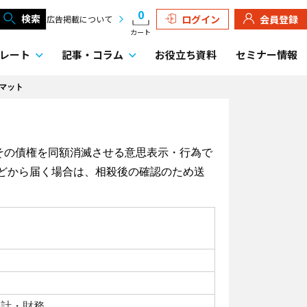
0
検索
ログイン
会員登録
広告掲載について
カート
レート
記事・
コラム
お役立ち資料
セミナー情報
マット
その債権を同額消滅させる意思表示・行為で
などから届く場合は、相殺後の確認のため送
会計・財務