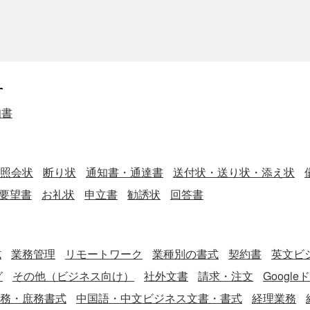
す
知書
照会状
断り状
通知書・通達書
送付状・送り状・添え状
要望書
お礼状
申立書
勧誘状
回答書
式
業務管理
リモートワーク
業種別の書式
契約書
英文ビジ
グ
その他（ビジネス向け）
社外文書
請求・注文
Googl
務・庶務書式
中国語・中文ビジネス文書・書式
経理業務