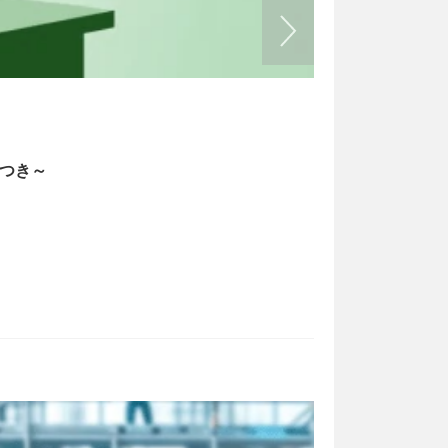
書式の例文
2026/05/13
トつき～
経理業務のフ