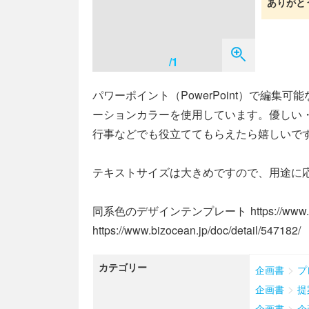
ありがと
/1
パワーポイント（PowerPoint）で編
ーションカラーを使用しています。優しい
行事などでも役立ててもらえたら嬉しいで
テキストサイズは大きめですので、用途に
同系色のデザインテンプレート https://www.bizoce
https://www.bizocean.jp/doc/detail/547182/
カテゴリー
>
企画書
プ
>
企画書
提
>
企画書
企