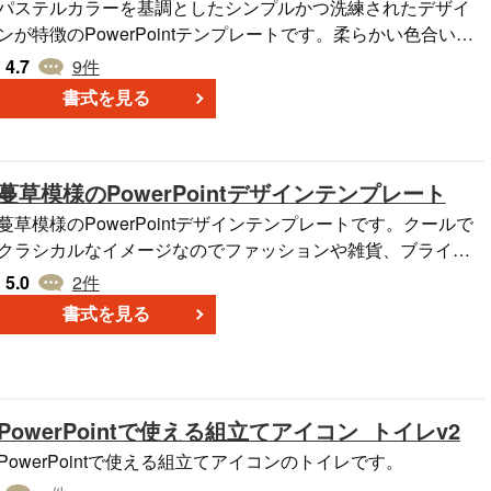
パステルカラーを基調としたシンプルかつ洗練されたデザイ
ンが特徴のPowerPointテンプレートです。柔らかい色合いが
視覚的に心地よく、プレゼンテーションの内容を引き立てま
4.7
9
件
す。表紙1枚と内容ページ1枚から成り立っており、ネイルサ
書式を見る
ロンや美容室、ビジネスや教育、イベント企画など、様々な
サービスの企画書やプレゼンテーションに適したデザインで
 ■利用シーン ＜ビジネスプレゼンテーション＞ 会議資料
蔓草模様のPowerPointデザインテンプレート
や提案書、プロジェクト報告書の作成に最適です。 ＜教育資
料の作成＞ 授業やセミナーのスライドを作成し、学びの場を
蔓草模様のPowerPointデザインテンプレートです。クールで
視覚的に魅力的にします。 ＜イベント案内＞ 柔らかい色合い
クラシカルなイメージなのでファッションや雑貨、ブライダ
を活用して、イベント企画や紹介資料を作成する場面で使用
ル関係などの場面では重宝します。PowerPoint を使えば、文
5.0
2
件
ます。 ■テンプレートの特徴 ＜パステルカラーの配色＞ 柔
字や写真、イラスト、図形、表、グラフ、動画などを盛り込
書式を見る
らかい色調で、視覚的なインパクトと調和を両立。 ＜構造的
んだ資料を作成できます。プレゼンテーション、企画書、ス
なスライドデザイン＞ タイトルスライド、コンテンツスライ
ライドショー、配布資料など幅広い用途で使えます。A4サイ
ドとして整理されたデザイン。 ＜柔軟な編集性＞ フォントや
ズでプリントアウトできます。無料ダウンロードしてご利用
色、レイアウトを簡単にカスタマイズ可能。 ■スライド作
ください。
PowerPointで使える組立てアイコン_トイレv2
成・利用時のポイント ＜配色の一貫性を保つ＞ スライド全体
で色合いを統一し、プレゼンテーションのデザインを洗練さ
PowerPointで使える組立てアイコンのトイレです。
れた印象に。 ＜フォント選びに配慮＞ シンプルで読みやすい