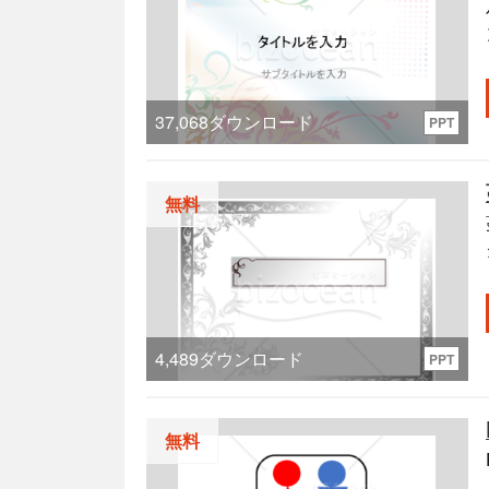
37,068
ダウンロード
PPT
す。
無料
し
4,489
ダウンロード
PPT
無料