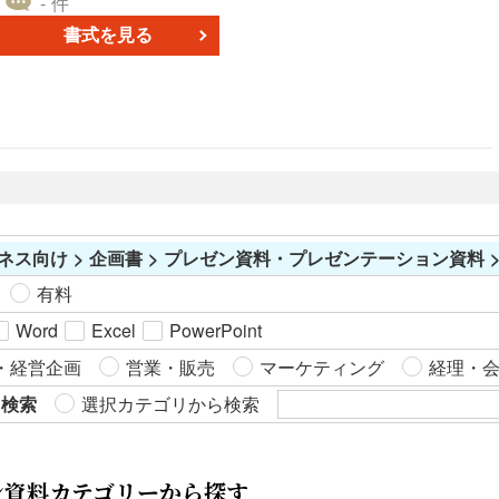
- 件
フォントを使用し、メッセージを明確に伝える。 ＜余白を活
書式を見る
用＞ スライド内の情報が見やすくなるように、余白を適度に
用。 ■テンプレートの利用メリット ＜視覚的な魅力向上＞
パステルカラーのデザインで、スライドが柔らかく魅力的に
映えます。 ＜プレゼン準備の効率化＞ デザイン作成の手間が
省け、短時間で資料作成が可能です。 ＜汎用性の高さ＞ ビジ
ネスから教育、イベントまで、多用途に使用可能です。
ネス向け > 企画書 > プレゼン資料・プレゼンテーション資料 
有料
Word
Excel
PowerPoint
・経営企画
営業・販売
マーケティング
経理・
ら検索
選択カテゴリから検索
ン資料カテゴリーから探す