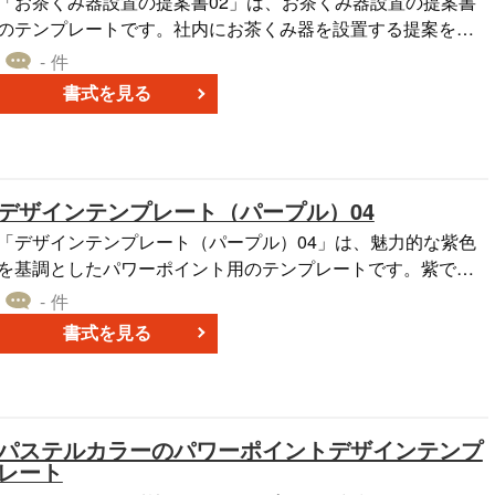
「お茶くみ器設置の提案書02」は、お茶くみ器設置の提案書
のテンプレートです。社内にお茶くみ器を設置する提案をす
る際の書式事例としてご使用ください。この提案書を通じ
- 件
て、職場環境の向上と効率の向上を提案できます。 社内での
書式を見る
お茶くみ器設置の計画と実施の際にどうぞご活用ください。
このテンプレートは無料でダウンロードいただけます。
デザインテンプレート（パープル）04
「デザインテンプレート（パープル）04」は、魅力的な紫色
を基調としたパワーポイント用のテンプレートです。紫で彩
られた周囲の表紙と、紫陽花をイメージしたコンテンツ部分
- 件
で構成され、さらに2シート分のデザインテンプレートも含ま
書式を見る
れています。このテンプレートは無料でダウンロードできま
す。プロフェッショナルな外観と使いやすさを兼ね備え、プ
レゼンテーションや資料作成に最適です。新鮮なデザイン
で、プロジェクトを一層際立たせましょう。
パステルカラーのパワーポイントデザインテンプ
レート