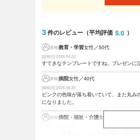
3
5.0
件のレビュー
（平均評価
）
教育・学習
女性／50代
[業種]
2026.04.22
すてきなテンプレートですね。プレゼンに
病院
女性／40代
[業種]
2025.09.20
ピンクの色味が落ち着いていて、また丸み
になりました。
病院・福祉・介護
女性／70代
[業種]
2025.03.30
ソフトで素敵なテンプレートです。プレゼ