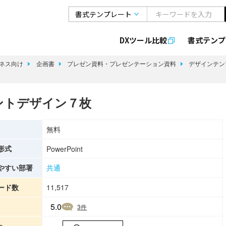
DXツール比較
書式
テンプ
ネス向け
企画書
プレゼン資料・プレゼンテーション資料
デザインテン
ントデザイン７枚
無料
形式
PowerPoint
やすい部署
共通
ード数
11,517
5.0
3
件