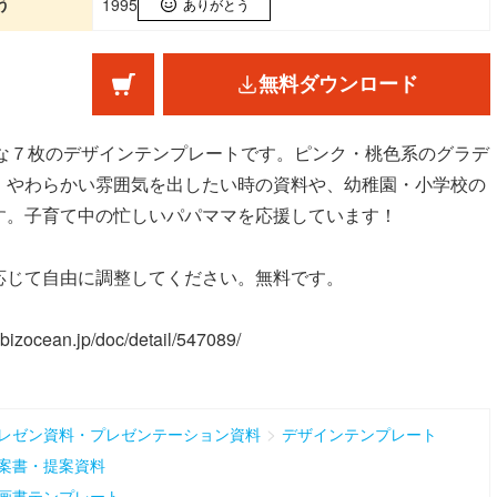
う
1995
ありがとう
無料ダウンロード
集可能な７枚のデザインテンプレートです。ピンク・桃色系のグラデ
・やわらかい雰囲気を出したい時の資料や、幼稚園・小学校の
す。子育て中の忙しいパパママを応援しています！
応じて自由に調整してください。無料です。
an.jp/doc/detail/547089/
>
レゼン資料・プレゼンテーション資料
デザインテンプレート
案書・提案資料
画書テンプレート