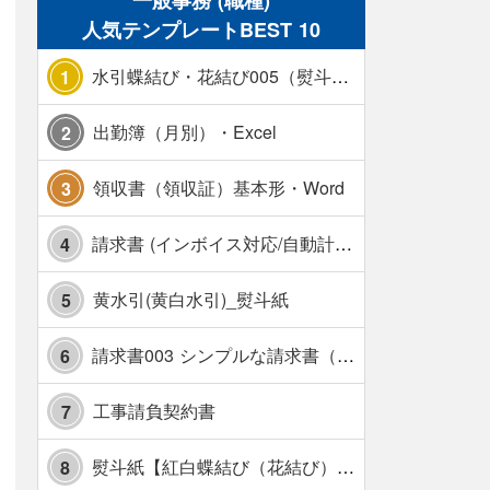
一般事務 (職種)
人気テンプレートBEST 10
水引蝶結び・花結び005（熨斗あり）
1
出勤簿（月別）・Excel
2
領収書（領収証）基本形・Word
3
請求書 (インボイス対応/自動計算/A4 縦) カラー 使い方解説あり
4
黄水引(黄白水引)_熨斗紙
5
請求書003 シンプルな請求書（消費税10％対応）
6
工事請負契約書
7
熨斗紙【紅白蝶結び（花結び）・水引7本】・Excel
8