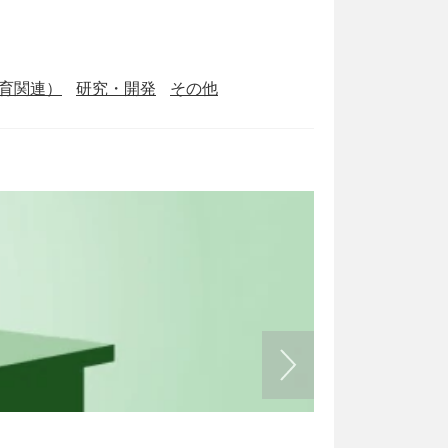
育関連）
研究・開発
その他
書式の例文