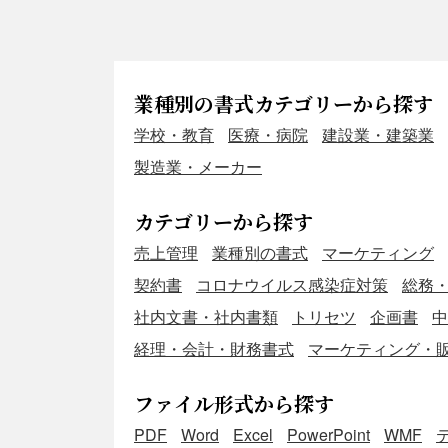
業種別の書式カテゴリーから探す
学校・教育
医療・病院
建設業・建築業
製造業・メーカー
カテゴリーから探す
売上管理
業種別の書式
マーケティング
契約書
コロナウイルス感染症対策
総務
社内文書・社内書類
トリセツ
企画書
中
経理・会計・財務書式
マーケティング・
ファイル形式から探す
PDF
Word
Excel
PowerPoint
WMF