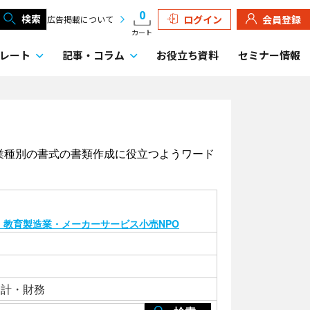
0
検索
ログイン
会員登録
広告掲載について
カート
レート
記事・
コラム
お役立ち資料
セミナー情報
は業種別の書式の書類作成に役立つようワード
・教育
製造業・メーカー
サービス
小売
NPO
会計・財務