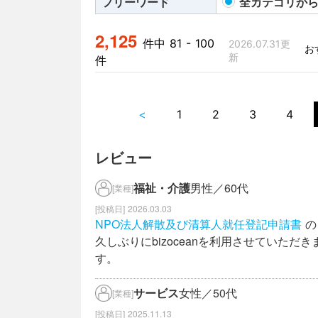
フリーワード
全カテゴリか
2,125
件中 81 - 100
2026.07.31更
新
件
<
1
2
3
4
レビュー
福祉・介護
男性／60代
[業種]
2026.03.03
NPO法人解散及び清算人就任登記申請書
の
久しぶりにbizoceanを利用させていた
す。
サービス
女性／50代
[業種]
2025.11.13