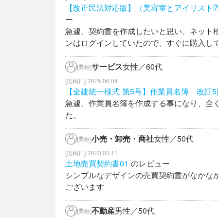
【改正民法対応版】（美容室とアイリスト
ー
急遽、契約書を作成したいと思い、ネット
ンはログインしていたので、すぐに購入し
サービス
女性／60代
[業種]
2025.06.04
【全建統一様式 第5号】作業員名簿 改訂
急遽、作業員名簿を作成する事になり、全
た。
小売・卸売・商社
女性／50代
[業種]
2023.03.11
土地売買契約書01
のレビュー
シンプルなデザインの売買契約書がなかな
ございます
不動産
男性／50代
[業種]