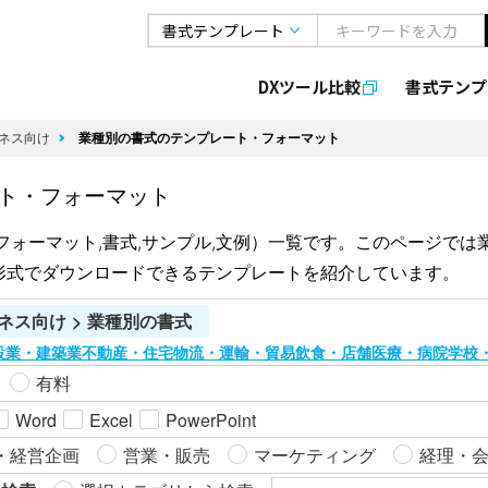
DXツール比較
書式
テンプ
ネス向け
業種別の書式のテンプレート・フォーマット
ト・フォーマット
フォーマット,書式,サンプル,文例）一覧です。このページで
形式でダウンロードできるテンプレートを紹介しています。
ネス向け > 業種別の書式
設業・建築業
不動産・住宅
物流・運輸・貿易
飲食・店舗
医療・病院
学校
有料
Word
Excel
PowerPoint
・経営企画
営業・販売
マーケティング
経理・