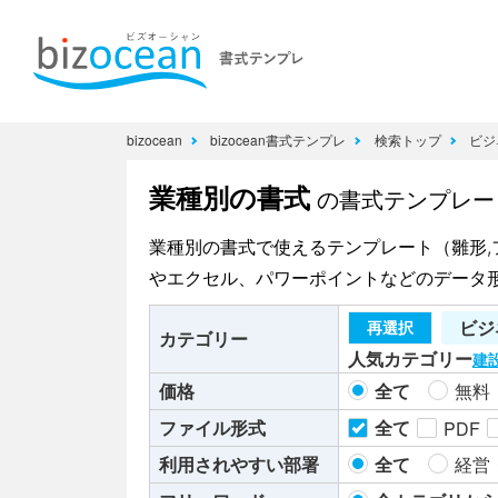
bizocean
bizocean書式テンプレ
検索トップ
ビジ
業種別の書式
の書式テンプレー
業種別の書式で使えるテンプレート（雛形,
やエクセル、パワーポイントなどのデータ
ビジ
再選択
カテゴリー
人気カテゴリー
建
価格
全て
無料
ファイル形式
全て
PDF
利用されやすい部署
全て
経営