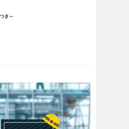
2026/05/13
トつき～
経理業務のフ
bizoceanお
bizocea