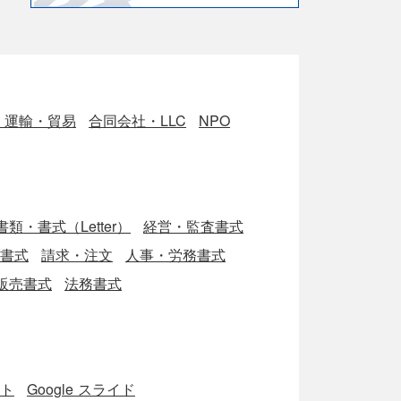
・運輸・貿易
合同会社・LLC
NPO
類・書式（Letter）
経営・監査書式
ブ書式
請求・注文
人事・労務書式
販売書式
法務書式
ート
Google スライド