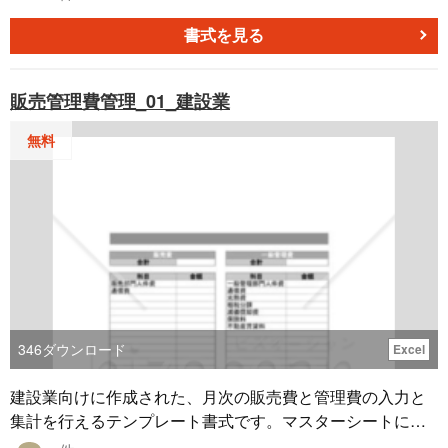
の基本情報が含まれる重要な書類となっています。 住宅購
入に関する重要な情報や必要事項を記入し、円滑な手続き
書式を見る
を進めるための一助としてご活用ください。 無料でダウン
ロードできますので、お気軽にご活用ください。
販売管理費管理_01_建設業
無料
346
ダウンロード
Excel
建設業向けに作成された、月次の販売費と管理費の入力と
集計を行えるテンプレート書式です。マスターシートにて
勘定科目を入力しておくと、自動で計算可能となります。