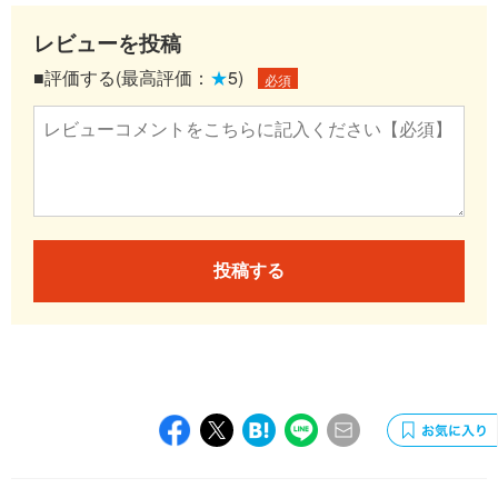
レビューを投稿
■評価する(最高評価：
★
5)
必須
投稿する