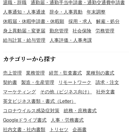
退職・辞職
通勤届・通勤手当申請書・通勤交通費申請書
図面番号もあわせて記載すると認識違いの防止につながり
ます。 ＜支払条件・検収条件を明確に＞ 支払方法や支払期
人事通知・人事通達
辞令・人事異動
年末調整
日、検収方法を明記しておくことで、工事完了後の手続き
休暇届・休暇申請書・休暇願
採用・求人
解雇・処分
を円滑に進められます。 ＜見積書との整合性を確認＞ 発注
身上異動届・変更届
勤怠管理
社会保険
労務管理
金額や工事項目が見積書と一致しているかを確認し、誤発
注やトラブルを防止しましょう。 ■テンプレートの利用メ
給与計算・給与管理
人事評価・人事考課
リット ＜Word形式で自由に編集＞ 自社の工事区分や承認
フロー、発注ルールに合わせてレイアウトや項目を柔軟に
カテゴリーから探す
変更できます。 ＜見本付きで迷わず作成＞ 記載例を参考に
できるため、工事発注書の作成経験が少ない担当者でもス
売上管理
業務管理
経営・監査書式
業種別の書式
ムーズに利用できます。 ＜無料ですぐに使える＞ 工事発注
業務の効率化と書類作成時間の短縮につながります。
契約書
製造・生産管理
リモートワーク
請求・注文
マーケティング
その他（ビジネス向け）
社外文書
英文ビジネス書類・書式（Letter）
コロナウイルス感染症対策
総務・庶務書式
Googleドライブ書式
人事・労務書式
社内文書・社内書類
トリセツ
企画書