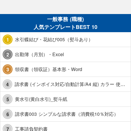
一般事務 (職種)
人気テンプレートBEST 10
水引蝶結び・花結び005（熨斗あり）
1
出勤簿（月別）・Excel
2
領収書（領収証）基本形・Word
3
請求書 (インボイス対応/自動計算/A4 縦) カラー 使い方解説あり
4
黄水引(黄白水引)_熨斗紙
5
請求書003 シンプルな請求書（消費税10％対応）
6
工事請負契約書
7