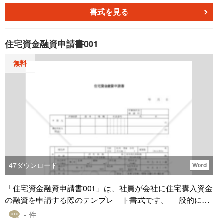
書式を見る
住宅資金融資申請書001
無料
47
ダウンロード
Word
「住宅資金融資申請書001」は、社員が会社に住宅購入資金
の融資を申請する際のテンプレート書式です。 一般的に住
宅資金融資申請書には、融資の可否や条件を判断するため
- 件