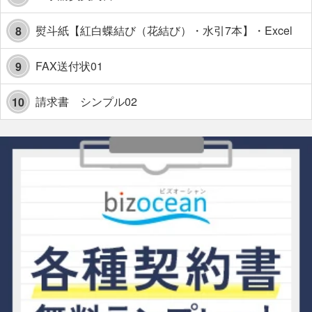
熨斗紙【紅白蝶結び（花結び）・水引7本】・Excel
8
FAX送付状01
9
請求書 シンプル02
10