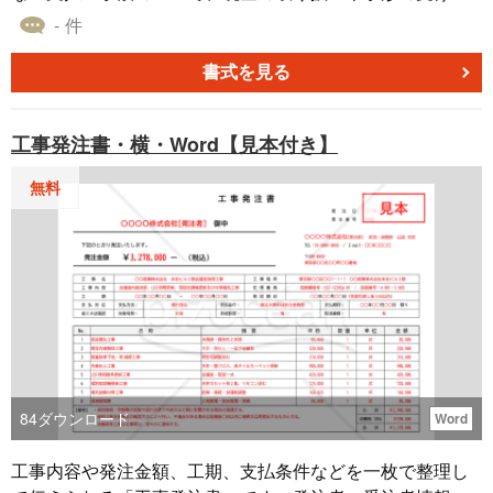
しの手間が省かれます。 これは、安全で信頼性があり不正
- 件
な横領や紛失のリスクが低減されたり、支払いが正確かつ
確実に行われることが期待されます。 また、法的要件を遵
書式を見る
守するための一手段となり労働法や税務法において、正確
で適切な方法で給与を支払うことが求められます。
工事発注書・横・Word【見本付き】
無料
84
ダウンロード
Word
工事内容や発注金額、工期、支払条件などを一枚で整理し