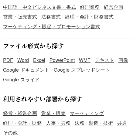
中国語・中文ビジネス文書・書式
経理業務
経営企画
営業・販売書式
法務書式
経理・会計・財務書式
マーケティング・販促・プロモーション書式
ファイル形式から探す
PDF
Word
Excel
PowerPoint
WMF
テキスト
画像
Google ドキュメント
Google スプレッドシート
Google スライド
利用されやすい部署から探す
経営・経営企画
営業・販売
マーケティング
経理・会計・財務
人事・労務
法務
製造・技術
共通
その他