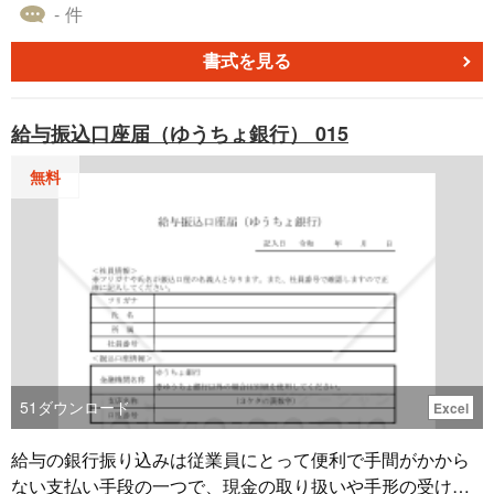
取得する休暇について、日程や期間を変更する必要が生じ
- 件
た際、職場に提出する書類が「裁判員休暇変更届出書」で
す。 裁判員制度では裁判の進行や期間が予定と異なるケー
書式を見る
スもあり、休暇の日程や期間を変更しなければならないこ
ともあります。そのような変更が生じたときには、従業員
給与振込口座届（ゆうちょ銀行） 015
と会社の間で再度調整を行う必要があります。 裁判員休暇
変更届出書を作成、提出することで、（1）裁判員休暇の変
無料
更を前もって企業側が把握でき、業務の調整が可能とな
る、（2）従業員側でも裁判員として活動している間は、安
心して職務に集中することができるなどのメリットがあり
ます。 自社で裁判員休暇制度の導入や運用をするときに、
無料でダウンロードできる本テンプレートをお役立ていた
だけると幸いです。
51
ダウンロード
Excel
給与の銀行振り込みは従業員にとって便利で手間がかから
ない支払い手段の一つで、現金の取り扱いや手形の受け渡