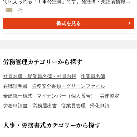
て伝えられる「工事発注書」です。発注者・受注者情報を
はじめ、工事名、工事場所、工事内容、検収期日、支払条
- 件
件、備考欄まで実務で必要となる項目を網羅しています。
さらに、工事項目ごとの数量・単価・金額を一覧で管理で
書式を見る
きるため、改修工事や設備工事、内装工事など幅広い案件
に対応可能です。 ■工事発注書とは 注文者が受注者に対
し、どの工事を、どの条件で発注するのかを明示するため
の書式です。工事の範囲や金額の内訳、納期、追加対応時
の取扱いなどをあらかじめ明確にしておくことで、受発注
労務管理カテゴリーから探す
当事者間の認識違いやトラブルの予防につながります。 ■
テンプレートの利用シーン ＜オフィス・店舗の改修工事に
社員名簿・従業員名簿・社員台帳
作業員名簿
＞ 内装工事や設備更新、レイアウト変更などの発注内容を
在職証明書
労務安全書類・グリーンファイル
整理し、施工会社へ依頼する際に活用できます。 ＜複数項
全建統一様式
マイナンバー（個人番号）
労使協定
目の工事費を整理したいときに＞ 仮設養生工事や既存内装
解体工事などの費用を一覧で管理できます。 ＜建設・設備
労務申請書・労務届出書
従業員管理
帰化申請
管理業務の書類整備に＞ 工事ごとの発注履歴や検収条件、
支払条件を記録できるため、社内管理や監査資料としても
人事・労務書式カテゴリーから探す
役立ちます。 ■作成・利用時のポイント ＜工事内容を具体
的に記載＞ 工事範囲や施工内容を詳細に記載し、仕様書や