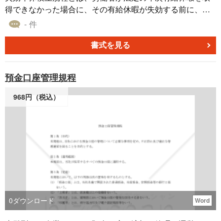
得できなかった場合に、その有給休暇が失効する前に、一
定期間内に特別に取得することができる制度のことです。
- 件
本雛型は適宜ご編集の上でご利用いただければと存じま
す。 〔条文タイトル〕 第１条（目的） 第２条（定義） 第
書式を見る
３条（制度の趣旨） 第４条（年間の積立日数の上限） 第５
条（総積立日数の上限） 第６条（積立ての手続き） 第７条
預金口座管理規程
（使用目的） 第８条（申請） 第９条（時季変更） 第１０
条（通常の年休との関係） 第１１条（賞与算定上の取り扱
968円（税込）
い）
0
ダウンロード
Word