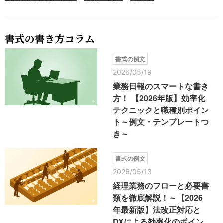
書式の書き方コラム
書式の例文
2026/05/19
業務日報のスマートな書き
方！ 【2026年版】効率化
テクニックと職種別ポイン
ト～例文・テンプレートつ
き～
書式の例文
2026/05/13
経理業務のフローと必要書
類を徹底解説！～【2026
年最新版】法改正対応と
DXによる効率化のポイン