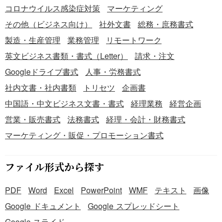
コロナウイルス感染症対策
マーケティング
その他（ビジネス向け）
社外文書
総務・庶務書式
製造・生産管理
業務管理
リモートワーク
英文ビジネス書類・書式（Letter）
請求・注文
Googleドライブ書式
人事・労務書式
社内文書・社内書類
トリセツ
企画書
中国語・中文ビジネス文書・書式
経理業務
経営企画
営業・販売書式
法務書式
経理・会計・財務書式
マーケティング・販促・プロモーション書式
ファイル形式から探す
PDF
Word
Excel
PowerPoint
WMF
テキスト
画像
Google ドキュメント
Google スプレッドシート
Google スライド