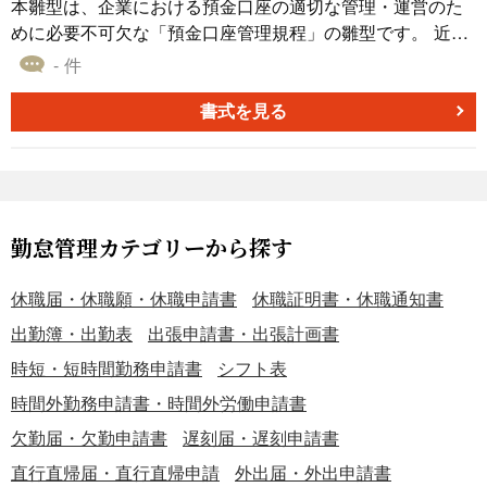
本雛型は、企業における預金口座の適切な管理・運営のた
めに必要不可欠な「預金口座管理規程」の雛型です。 近
年、企業における不正防止や内部統制の観点から、預金口
- 件
座の管理体制の整備が強く求められています。 本規程は、
預金口座の開設から廃止に至るまでの一連のプロセスを体
書式を見る
系的に定めることで、不正防止と適正な管理運営の実現を
支援します。 特に重要な特徴として、入出金時における上
席者によるダブルチェック体制を詳細に規定しており、不
正防止に向けた実効性の高い管理体制の構築が可能となっ
ています。 また、日次・月次の照合手続きや定期的なモニ
勤怠管理カテゴリーから探す
タリング体制についても具体的に定めており、継続的な管
理体制の維持を確実にします。 本規程の主な内容には、預
休職届・休職願・休職申請書
休職証明書・休職通知書
金口座の開設・廃止手続き、印鑑等の管理方法、入出金手
出勤簿・出勤表
出張申請書・出張計画書
続き、口座間振替の手順、残高証明書の取得・照合、日
時短・短時間勤務申請書
シフト表
次・月次の照合作業、モニタリング体制、内部監査、教
育・研修、事故報告など、預金口座管理に必要な事項を網
時間外勤務申請書・時間外労働申請書
羅的に含んでいます。 特に、金額基準に応じた承認者の規
欠勤届・欠勤申請書
遅刻届・遅刻申請書
定や、具体的な帳票類の作成・保管方法まで詳細に定めて
直行直帰届・直行直帰申請
外出届・外出申請書
おり、実務での即時活用が可能です。 本雛型は、会社の規