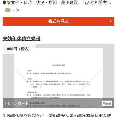
事故案件・日時・状況・原因・是正処置、当人や相手方の
情報、見取り図など必要事項は記載してありますので、紙
- 件
一枚で完結する形になっています。 事故の他にも災害の時
や事件の時などでも使用できるので、都度変更しお使いく
書式を見る
ださい。
失効年休積立規程
858円（税込）
1
ダウンロード
Word
失効年休積立規程とは、労働者が法定の年次有給休暇を取