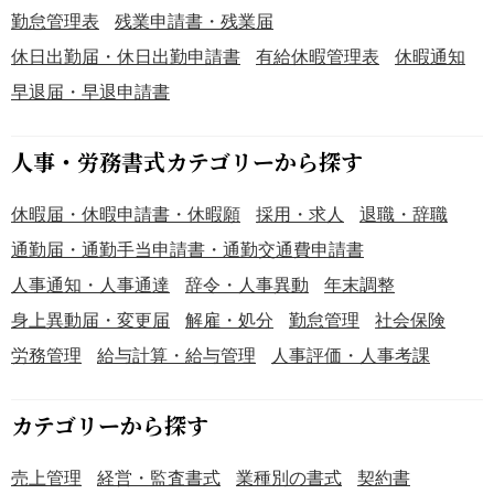
模や業態に応じて適宜カスタマイズすることを前提として
勤怠管理表
残業申請書・残業届
おり、貴社の実情に合わせて必要な修正を加えることで、
休日出勤届・休日出勤申請書
有給休暇管理表
休暇通知
より実効性の高い管理体制の構築にお役立ていただけま
早退届・早退申請書
す。 経理部門や内部統制部門の実務担当者の方々にとっ
て、効率的な規程整備の一助となることを目指して作成し
ています。 適宜ご編集の上でご利用いただければと存じま
人事・労務書式カテゴリーから探す
す。 〔条文タイトル〕 第1条（目的） 第2条（適用範囲）
第3条（定義） 第4条（管理責任） 第5条（口座開設） 第6
休暇届・休暇申請書・休暇願
採用・求人
退職・辞職
条（口座廃止） 第7条（印鑑等の管理） 第8条（口座情報の
通勤届・通勤手当申請書・通勤交通費申請書
管理） 第9条（入金手続） 第10条（出金手続） 第11条（口
座間振替） 第12条（残高証明書の取得） 第13条（日次照
人事通知・人事通達
辞令・人事異動
年末調整
合） 第14条（月次照合） 第15条（モニタリング） 第16条
身上異動届・変更届
解雇・処分
勤怠管理
社会保険
（内部監査） 第17条（教育・研修） 第18条（事故報告）
労務管理
給与計算・給与管理
人事評価・人事考課
第19条（規程の改廃）
カテゴリーから探す
売上管理
経営・監査書式
業種別の書式
契約書