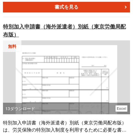
パーレス運用にも対応しやすい形式です。 ■健康保険限度
書式を見る
額適用・標準負担額減額認定申請書とは 協会けんぽ加入者
のうち、市区町村民税非課税などの低所得区分に該当する
特別加入申請書（海外派遣者）別紙（東京労働局配
方について、医療機関の窓口負担を自己負担限度額までに
布版）
抑え、入院時の食事等の標準負担額を減額してもらうため
の認定を求める申請書です。認定を受けることで、医療機
無料
関窓口での支払いがあらかじめ軽減され、後から高額療養
費の払い戻しを待たずに済むなど、家計の一時的な負担を
抑える効果が期待できます。また、70歳未満の低所得者以
外の方は対象外・別様式での申請となる点にご注意くださ
い。 ■テンプレートの利用シーン ＜高額な入院が見込まれ
るとき＞ 従業員や家族の入院で医療費負担が大きくなる場
合に、事前に限度額適用・標準負担額減額の認定申請を案
内するときに活用できます。​ ＜低所得者への案内に＞ 住民
税非課税世帯など、入院時食事・生活療養費の標準負担額
13
ダウンロード
Excel
減額の対象となる可能性がある従業員へ、制度説明とあわ
せて配布する社内資料として利用できます。​ ■作成・利用
特別加入申請書（海外派遣者）別紙（東京労働局配布版）
時のポイント ＜対象要件と所得区分の確認＞ 住民税非課税
は、労災保険の特別加入制度を利用するために必要な書類