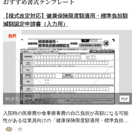
おすすめ書式テンプレート
【様式改定対応】健康保険限度額適用・標準負担額
減額認定申請書（入力用）
無料
51
ダウンロード
PDF
入院時の医療費や食事療養費の自己負担が高額になる可能
性がある従業員向けの「健康保険限度額適用・標準負担額
減額認定申請書」です。直接入力可能なPDFファイルのた
- 件
め、パソコン上で入力・保存・印刷ができ、社内でのペー