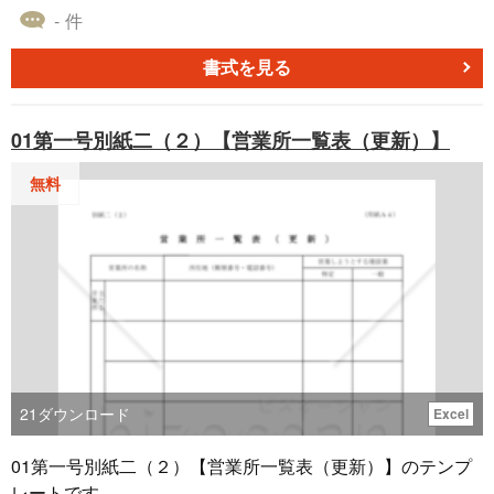
かどうか、世帯構成や長期入院の有無などの要件を事前に
です。海外で働く従業員が日本の労災保険に加入すること
- 件
確認し、不要な申請や案内漏れが生じないようにしましょ
で、海外での事故や病気に対しても給付を受けることがで
う。 ＜マイナンバー・添付書類の要否を確認＞ マイナンバ
きます。この申請書には、海外派遣者の氏名、住所、雇用
書式を見る
ーを利用した課税情報照会を行うかどうか、必要書類の有
主名、派遣先国名、派遣期間、業務内容などの基本情報
無なども事前に確認しておきましょう。 ■テンプレートの
と、希望する給付基礎日額や特別加入の理由などの詳細情
01第一号別紙二（２）【営業所一覧表（更新）】
利用メリット ＜入力用PDFでそのまま記入・印刷可能＞ 直
報を記入します。この申請書は東京労働局が配布している
接入力可能なため、手書きによる書き損じや判読不能な文
もので、他の地域では異なる場合があります。【本書式は
無料
字を防ぎ、すぐに印刷も可能です。 ※出典：全国健康保険
登録時点の法令仕様に基づいています。】
協会（https://www.kyoukaikenpo.or.jp/） ※各事業所の実態や
最新の法令・ガイドラインに照らして、必ず内容をご確
認・修正のうえご利用ください。
21
ダウンロード
Excel
01第一号別紙二（２）【営業所一覧表（更新）】のテンプ
レートです