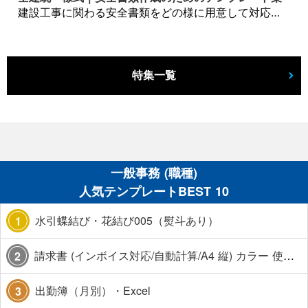
建設工事に関わる安全書類をどの様に用意して対応するか？関連書式テンプレートから書き方の注意点などの役立つコラムをbizoceanがお届けします。
特集一覧
一般事務 (職種)
人気テンプレートBEST 10
水引蝶結び・花結び005（熨斗あり）
1
請求書 (インボイス対応/自動計算/A4 縦) カラー 使い方解説あり
2
出勤簿（月別）・Excel
3