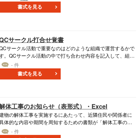
ら実行までを一貫して管理できる構成です。無料ダウンロー
書式を見る
ドして業務効率化にお役立てください。 ■仕事の段取りシー
トとは 業務の進行に必要な確認事項や手順を整理し、作業の
抜けや遅れを防ぐための管理表です。 ■テンプレートの利用
シーン ＜業務開始前の準備確認に＞ 目的や役割、優先順位を
QCサークル打合せ覚書
整理する際に活用できます。 ＜日常業務の品質管理に＞ チェ
ック項目を確認しながら作業を進めることでミスを防ぎま
QCサークル活動で重要なのはどのような組織で運営するかで
す。 ＜チーム内の情報共有に＞ 進捗やコメントを記録し、関
す。QCサークル活動の中で打ち合わせ内容を記入して、組織
係者間で共有できます。 ■作成・利用時のポイント ＜目的と
の中で回覧して推進員や事務局もサークル活動に巻き込みな
- 件
役割の明確化＞ 作業の前提条件を整理してから進めます。 ＜
がら進めると言う、担当者だけが苦労するようなQCサークル
書式を見る
優先順位の設定＞ 対応順を明確にすることで効率的に進行で
は続きません。回覧ルートを作り全員参加のQCサークル活動
きます。 ＜記録の継続＞ コメント欄を活用し、状況を随時更
を目指してください。エクセルですので自由に変更してご活
します。 ■テンプレートの利用メリット ＜チェックリスト
用下さい。
形式で使いやすい＞ 確認項目が整理されており、すぐに活用
解体工事のお知らせ（表形式）・Excel
できます。 ＜Excelで自由に編集可能＞ 業務内容に応じて項
目の追加ができます。 ＜業務の標準化に貢献＞ 作業手順を統
建物の解体工事を実施するにあたって、近隣住民や関係者に
一することで品質の安定化に繋がります。
具体的な内容や期間を周知するための書類が「解体工事のお
知らせ」です。 解体工事のお知らせを作成する目的として、
- 件
次のものが挙げられます。 ・工事に伴う騒音や振動などの発