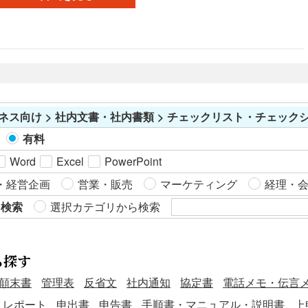
に、方眼紙のマス目は「1mm」「5mm」「10mm」などのサ
イズがあり、用途に応じて選択されます。 方眼紙を使用する
ことで、次のようなメリットがあります。 ・視覚的整列：マ
ス目があることで、図形や文字を整然と配置することがで
き、視覚的にわかりやすくなります。これにより、情報の整
理や伝達がスムーズになります。 ・正確な描画：特に設計や
グラフ作成において、方眼紙は正確な寸法を保ちながら描画
ネス向け > 社内文書・社内書類 > チェックリスト・チェック
するのに適しています。これにより、誤差を最小限に抑える
ことができます。 ・多用途性：方眼紙は、数学の関数グラフ
有料
からアート作品まで、さまざまな用途に対応できるため、非
Word
Excel
PowerPoint
常に汎用性が高いです。特に、ドット絵やイラストを描く際
・経営企画
営業・販売
マーケティング
経理・
にも役立ちます。 こちらはWordで作成した、マス目が10mm
の方眼紙です。無料でダウンロードできるので、ご活用いた
ら検索
選択カテゴリから検索
だけると幸いです。
ら探す
顛末書
管理表
反省文
社内通知
協定書
電話メモ・伝言
・レポート
申出書
申告書
手順書・マニュアル・説明書
上