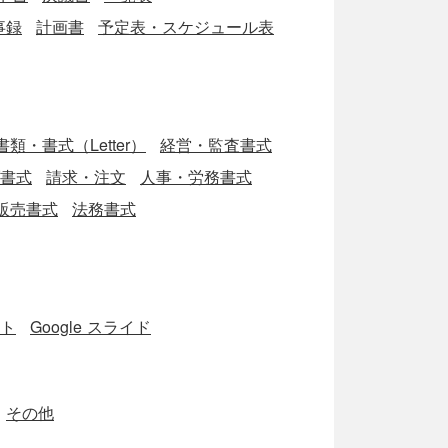
事録
計画書
予定表・スケジュール表
類・書式（Letter）
経営・監査書式
ブ書式
請求・注文
人事・労務書式
販売書式
法務書式
ート
Google スライド
その他