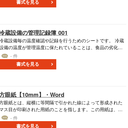
書式を見る
生を近隣住民や関係者に事前に通知し、理解と協力を求める
ため ・工事現場周辺の安全を確保し、事故やトラブルを防ぐ
ため ・工事に関する情報を透明化し、近隣住民や関係者との
良好な関係を築くため こちらはExcelで作成した、表形式タイ
冷蔵設備の管理記録簿 001
プの「解体工事のお知らせ」です。ダウンロードは無料なの
で、内容を編集のうえ、ご活用ください。
冷蔵設備毎の温度確認や記録を行うためのシートです。 冷蔵
設備の温度が管理温度に保たれていることは、食品の劣化や
細菌の繁殖を防止し、品質と安全性を保つために非常に重要
- 件
です。 温度が原因で生じた問題を特定し、早急に対処した
書式を見る
り、再発防止に向けた対策を講じることもできます。また、
法律や規制を順守するための重要な手段ともなります。 適切
な温度管理が行われていることを証明することは、製品の品
質と安全性に対する企業の責任感を示す重要な要素でもあり
方眼紙【10mm】・Word
ます。 日曜日に背景色がつくことで見やすくしています。
方眼紙とは、縦横に等間隔で引かれた線によって形成された
マス目が印刷された用紙のことを指します。この用紙は、主
に設計図や見取り図、グラフ作成、ドット絵の描画など、視
- 件
覚的な情報を整理するために広く利用されています。 一般的
書式を見る