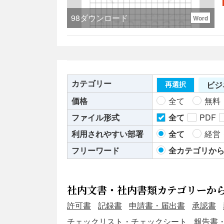
98
ダウンロード
Word
カテゴリー
ビジ
再選択
価格
全て
無料
ファイル形式
全て
PDF
利用されやすい部署
全て
経営
フリーワード
全カテゴリか
社内文書・社内書類カテゴリーか
許可書
記録書
申請書・届出書
承認書
チェックリスト・チェックシート
報告書