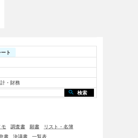
シート
会計・財務
検索
メモ
調査書
願書
リスト・名簿
申書
決議書
一覧表