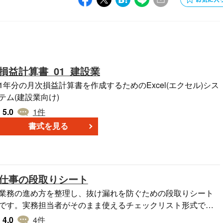
損益計算書_01_建設業
1年分の月次損益計算書を作成するためのExcel(エクセル)シス
テム(建設業向け)
5.0
1
件
書式を見る
仕事の段取りシート
業務の進め方を整理し、抜け漏れを防ぐための段取りシート
です。実務担当者がそのまま使えるチェックリスト形式で、
確認しながら作業を進めることができます。業務前の準備か
4.0
4
件