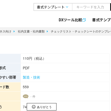
DXツール比較
書式
テンプ
ネス向け
社内文書・社内書類
チェックリスト・チェックシートのテンプレ
110円（税込）
形式
PDF
やすい部署
製造・技術
ード数
559
- 件
う
74
ありがとう