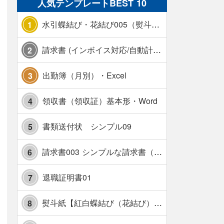
人気テンプレートBEST 10
水引蝶結び・花結び005（熨斗あり）
1
請求書 (インボイス対応/自動計算/A4 縦) カラー 使い方解説あり
2
出勤簿（月別）・Excel
3
領収書（領収証）基本形・Word
4
書類送付状 シンプル09
5
請求書003 シンプルな請求書（消費税10％対応）
6
退職証明書01
7
熨斗紙【紅白蝶結び（花結び）・水引7本】・Excel
8