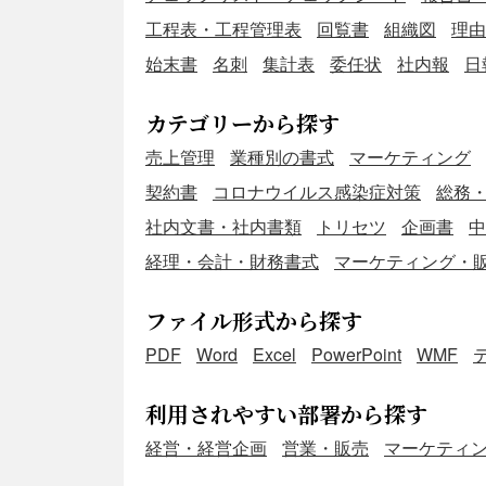
工程表・工程管理表
回覧書
組織図
理由
始末書
名刺
集計表
委任状
社内報
日
カテゴリーから探す
売上管理
業種別の書式
マーケティング
契約書
コロナウイルス感染症対策
総務
社内文書・社内書類
トリセツ
企画書
中
経理・会計・財務書式
マーケティング・
ファイル形式から探す
PDF
Word
Excel
PowerPoint
WMF
利用されやすい部署から探す
経営・経営企画
営業・販売
マーケティ