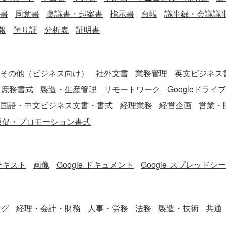
書
同意書
稟議書・起案書
指示書
台帳
議事録・会議議
報
預り証
分析表
証明書
その他（ビジネス向け）
社外文書
業務管理
英文ビジネス書
・庶務書式
製造・生産管理
リモートワーク
Googleドライ
国語・中文ビジネス文書・書式
経理業務
経営企画
営業・
販促・プロモーション書式
テキスト
画像
Google ドキュメント
Google スプレッドシ
ング
経理・会計・財務
人事・労務
法務
製造・技術
共通