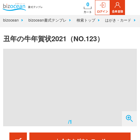
0
ログイン
会員登録
カート
bizocean
bizocean書式テンプレ
検索トップ
はがき・カード
丑年の牛年賀状2021（NO.123）
/1