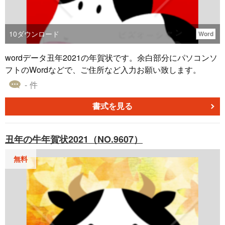
10
ダウンロード
Word
wordデータ丑年2021の年賀状です。余白部分にパソコンソ
フトのWordなどで、ご住所など入力お願い致します。
- 件
書式を見る
丑年の牛年賀状2021（NO.9607）
無料