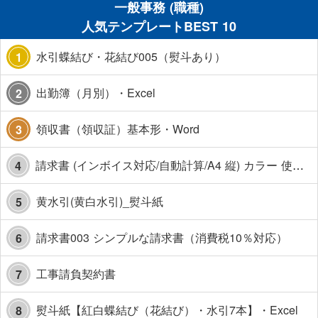
一般事務 (職種)
人気テンプレートBEST 10
水引蝶結び・花結び005（熨斗あり）
1
出勤簿（月別）・Excel
2
領収書（領収証）基本形・Word
3
請求書 (インボイス対応/自動計算/A4 縦) カラー 使い方解説あり
4
黄水引(黄白水引)_熨斗紙
5
請求書003 シンプルな請求書（消費税10％対応）
6
工事請負契約書
7
熨斗紙【紅白蝶結び（花結び）・水引7本】・Excel
8