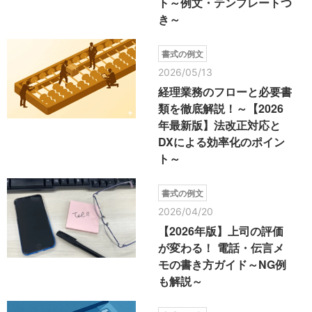
ト～例文・テンプレートつ
き～
書式の例文
2026/05/13
経理業務のフローと必要書
類を徹底解説！～【2026
年最新版】法改正対応と
DXによる効率化のポイン
ト～
書式の例文
2026/04/20
【2026年版】上司の評価
が変わる！ 電話・伝言メ
モの書き方ガイド～NG例
も解説～