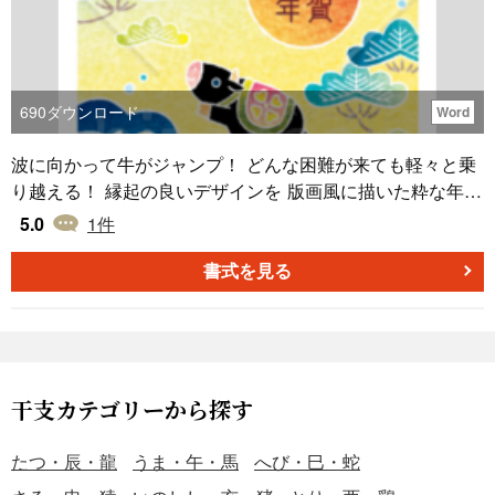
690
ダウンロード
Word
波に向かって牛がジャンプ！ どんな困難が来ても軽々と乗
り越える！ 縁起の良いデザインを 版画風に描いた粋な年賀
状です。 Word形式なので、住所などを入力してお使いいた
5.0
1
件
だけます。
書式を見る
干支カテゴリーから探す
たつ・辰・龍
うま・午・馬
へび・巳・蛇