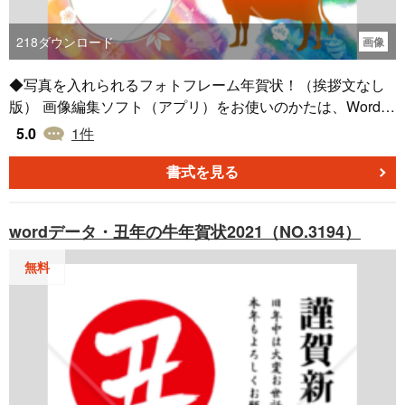
218
ダウンロード
画像
◆写真を入れられるフォトフレーム年賀状！（挨拶文なし
版） 画像編集ソフト（アプリ）をお使いのかたは、Word版
よりもこちらの画像の方が簡単です。 写真を入れる部分が
5.0
1
件
透明になっています。 レインボーカラーの明るい牛柄の背
景に、縁起物をちらしたデザイン。 プリンタの設定は「フ
書式を見る
チなし（全面印刷）」を推奨します。 ※こちらのPNG画像
版は、印刷したときの色味がWord版やJPEG版よりも濃く
wordデータ・丑年の牛年賀状2021（NO.3194）
なるようです。 ◆作者名（龍崎コウヤ）をクリックする
と、作品一覧が見られますので、よろしくお願いします。
無料