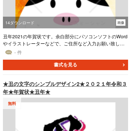
14
ダウンロード
画像
丑年2021の年賀状です。余白部分にパソコンソフトのWord
やイラストレーターなどで、ご住所など入力お願い致しま
す。
- 件
書式を見る
★丑の文字のシンプルデザイン2★２０２１年令和３
年★年賀状★丑年★
無料