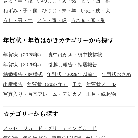
さる・申・猿
いのしし・亥・猪
とり・酉・鶏
ねずみ・子・鼠
ひつじ・未・羊
いぬ・戌・犬
うし・丑・牛
とら・寅・虎
うさぎ・卯・兎
年賀状・年賀はがきカテゴリーから探す
年賀状（2028年）
喪中はがき・喪中挨拶状
年賀状（2029年）
引越し報告・転居報告
結婚報告・結婚式
年賀状（2026年以前）
年賀状おさめ
出産報告
年賀状（2027年）
干支
年賀状メール
写真入り・写真フレーム・デジカメ
正月・縁起物
カテゴリーから探す
メッセージカード・グリーティングカード
年賀状・年賀はがき
季節の挨拶状
カレンダー