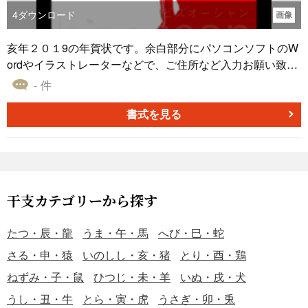
4
ダウンロード
画像
亥年２０１9の年賀状です。余白部分にパソコンソフトのW
ordやイラストレーターなどで、ご住所など入力お願い致し
ます。
- 件
書式を見る
干支カテゴリーから探す
たつ・辰・龍
うま・午・馬
へび・巳・蛇
さる・申・猿
いのしし・亥・猪
とり・酉・鶏
ねずみ・子・鼠
ひつじ・未・羊
いぬ・戌・犬
うし・丑・牛
とら・寅・虎
うさぎ・卯・兎