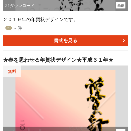
21
ダウンロード
画像
２０１９年の年賀状デザインです。
- 件
書式を見る
★春を思わせる年賀状デザイン★平成３１年★
無料