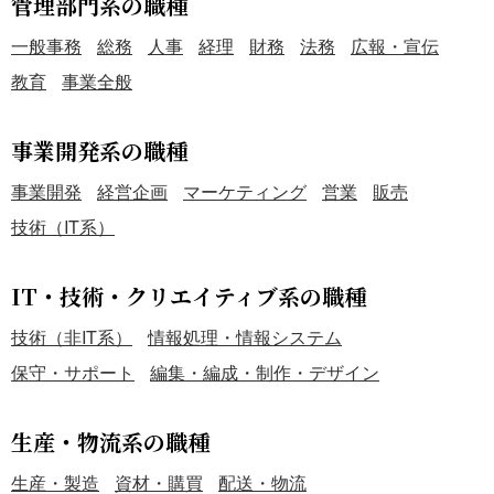
管理部門系の職種
一般事務
総務
人事
経理
財務
法務
広報・宣伝
教育
事業全般
事業開発系の職種
事業開発
経営企画
マーケティング
営業
販売
技術（IT系）
IT・技術・クリエイティブ系の職種
技術（非IT系）
情報処理・情報システム
保守・サポート
編集・編成・制作・デザイン
生産・物流系の職種
生産・製造
資材・購買
配送・物流