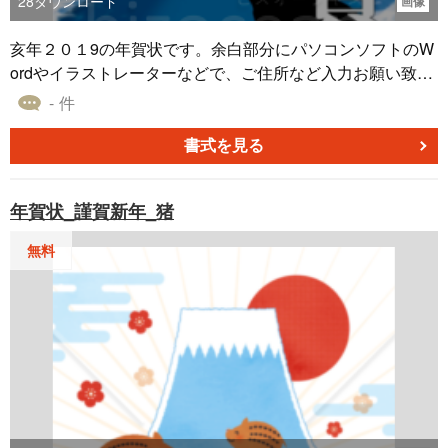
28
ダウンロード
画像
亥年２０１9の年賀状です。余白部分にパソコンソフトのW
ordやイラストレーターなどで、ご住所など入力お願い致し
ます。
- 件
書式を見る
年賀状_謹賀新年_猪
無料