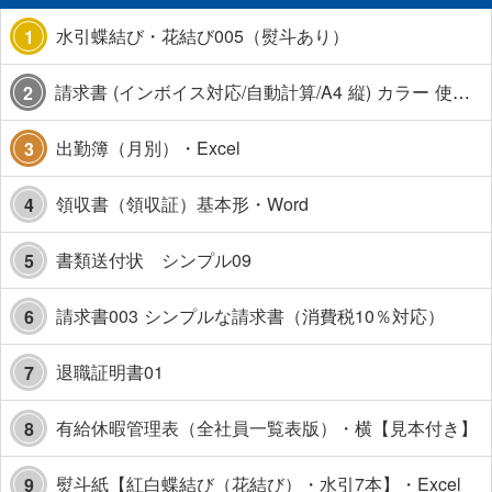
水引蝶結び・花結び005（熨斗あり）
1
請求書 (インボイス対応/自動計算/A4 縦) カラー 使い方解説あり
2
出勤簿（月別）・Excel
3
領収書（領収証）基本形・Word
4
書類送付状 シンプル09
5
請求書003 シンプルな請求書（消費税10％対応）
6
退職証明書01
7
有給休暇管理表（全社員一覧表版）・横【見本付き】
8
熨斗紙【紅白蝶結び（花結び）・水引7本】・Excel
9