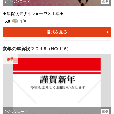
24
ダウンロード
画像
★年賀状デザイン★平成３１年★
5.0
1
件
書式を見る
亥年の年賀状２０１9（NO.115）
無料
9
ダウンロード
画像