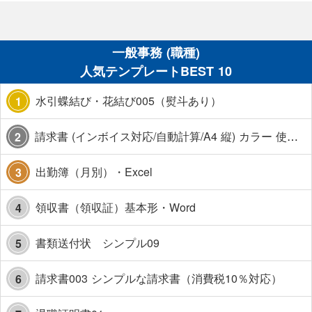
一般事務 (職種)
人気テンプレートBEST 10
水引蝶結び・花結び005（熨斗あり）
1
請求書 (インボイス対応/自動計算/A4 縦) カラー 使い方解説あり
2
出勤簿（月別）・Excel
3
領収書（領収証）基本形・Word
4
書類送付状 シンプル09
5
請求書003 シンプルな請求書（消費税10％対応）
6