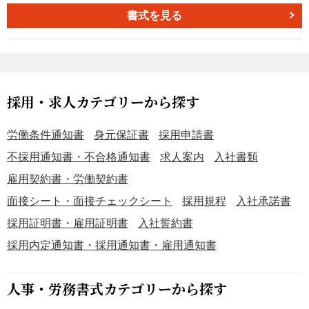
賠償を請求することができます。 損害賠償を請求する場合
書式を見る
は、被害の状況と損害額等を簡潔に記載するだけで十分で
す。まずは内容証明を送ることによって、メーカーの対応
を探ることもできます。 適宜ご編集の上でご利用いただけ
ればと存じます。2020年4月1日施行の改正民法対応版で
す。
採用・求人カテゴリーから探す
労働条件通知書
身元保証書
採用申請書
不採用通知書・不合格通知書
求人案内
入社書類
雇用契約書・労働契約書
面接シート・面接チェックシート
採用規程
入社承諾書
採用証明書・雇用証明書
入社誓約書
採用内定通知書・採用通知書・雇用通知書
人事・労務書式カテゴリーから探す