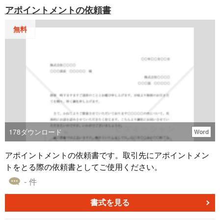
のふんついて依頼）は、近所とのトラブルを避けるために
アポイントメントの依頼書
も重要です。相手に心からお願いし、ペットのふんを片付
けてもらうようにしましょう。
無料
178
ダウンロード
Word
アポイントメントの依頼書です。取引先にアポイントメン
トをとる際の依頼書としてご使用ください。
- 件
書式を見る