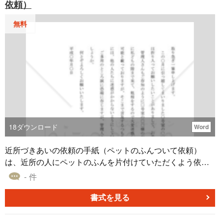
依頼）
無料
18
ダウンロード
Word
近所づきあいの依頼の手紙（ペットのふんついて依頼）
は、近所の人にペットのふんを片付けていただくよう依頼
するための依頼の手紙です。ペットのふんは、衛生や美観
- 件
の問題だけでなく、法律違反にもなります。そのため、ペ
ットのふんをしている人に対して、丁寧に注意や改善を求
書式を見る
めることが必要です。近所づきあいの依頼の手紙（ペット