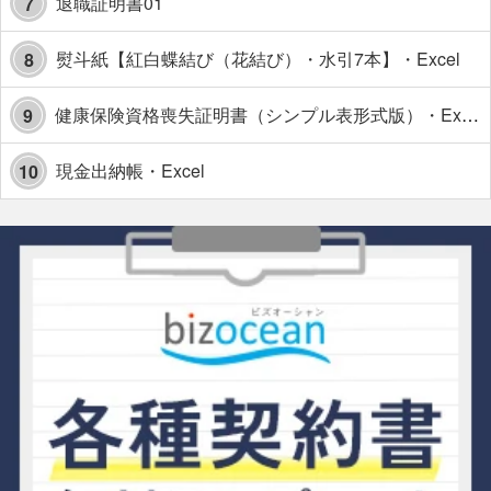
退職証明書01
7
熨斗紙【紅白蝶結び（花結び）・水引7本】・Excel
8
健康保険資格喪失証明書（シンプル表形式版）・Excel【見本付き】
9
現金出納帳・Excel
10