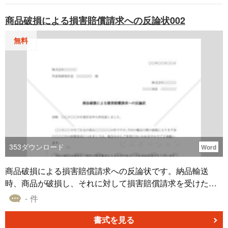
商品破損による損害賠償請求への反論状002
無料
353
ダウンロード
Word
商品破損による損害賠償請求への反論状です。納品輸送
時、商品が破損し、それに対して損害賠償請求を受けた際
の反論状としてご使用ください。
- 件
書式を見る