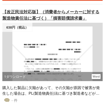
【改正民法対応版】（消費者からメーカーに対する
製造物責任法に基づく）「損害賠償請求書」
638円（税込）
1
ダウンロード
Word
購入した製品に欠陥があって、その欠陥が原因で被害が発
生した場合は、PL(製造物責任)法に基づき製造者などが損
害賠償責任を負います。この場合、一般の不法行為と異な
- 件
り、被害者は加害者の故意や過失を立証することなく損害