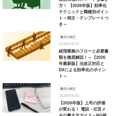
方！ 【2026年版】効率化
テクニックと職種別ポイン
ト～例文・テンプレートつ
き～
書式の例文
2026/05/13
経理業務のフローと必要書
類を徹底解説！～【2026
年最新版】法改正対応と
DXによる効率化のポイン
ト～
書式の例文
2026/04/20
【2026年版】上司の評価
が変わる！ 電話・伝言メ
モの書き方ガイド～NG例