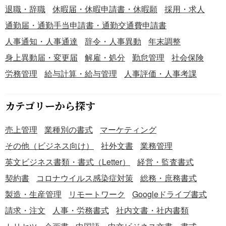
退職・辞職
休暇届・休暇申請書・休暇願
採用・求人
通勤届・通勤手当申請書・通勤交通費申請書
人事通知・人事通達
辞令・人事異動
年末調整
身上異動届・変更届
解雇・処分
勤怠管理
社会保険
労務管理
給与計算・給与管理
人事評価・人事考課
カテゴリーから探す
売上管理
業種別の書式
マーケティング
その他（ビジネス向け）
社外文書
業務管理
英文ビジネス書類・書式（Letter）
経営・監査書式
契約書
コロナウイルス感染症対策
総務・庶務書式
製造・生産管理
リモートワーク
Googleドライブ書式
請求・注文
人事・労務書式
社内文書・社内書類