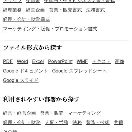
トリセツ
企画書
中国語・中文ビジネス文書・書式
経理業務
経営企画
営業・販売書式
法務書式
経理・会計・財務書式
マーケティング・販促・プロモーション書式
ファイル形式から探す
PDF
Word
Excel
PowerPoint
WMF
テキスト
画像
Google ドキュメント
Google スプレッドシート
Google スライド
利用されやすい部署から探す
経営・経営企画
営業・販売
マーケティング
経理・会計・財務
人事・労務
法務
製造・技術
共通
その他