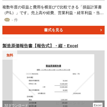
複数年度の収益と費用を横並びで比較できる「損益計算書
（P/L）」です。売上高や経費、営業利益・経常利益・当期
純利益といった主要な財務データを年度単位で体系的に記
- 件
録でき、業績推移を一目で確認可能です。中小企業の経営
者や経理担当者が、効率的に経営分析を進められる便利な
書式を見る
見本付き無料フォーマットです。 ■損益計算書（P/L）とは
一定期間の収益と費用をまとめ、会社の経営成績を明らか
製造原価報告書【報告式】・縦・Excel
にする財務諸表のひとつです。売上総利益・営業利益・経
常利益・当期純利益などを算出することで、事業の収益性
無料
やコスト構造を把握でき、経営判断や金融機関への提出資
料としても重要な役割を果たします。 ■テンプレートの利
用シーン ＜年度ごとの業績比較に＞ 複数年度の損益データ
を横並びで表示できるため、売上や利益の推移を簡単に把
握できます。 ＜経営会議・取締役会での報告資料に＞ 横型
フォーマットにより、数値の比較や説明がしやすく、会議
資料にも活用できます。 ■作成・利用時のポイント ＜正確
な数値入力を徹底＞ 収益・費用を正確に入力し、誤差がな
いよう定期的にチェックしましょう。 ＜科目を自社に合わ
32
ダウンロード
Excel