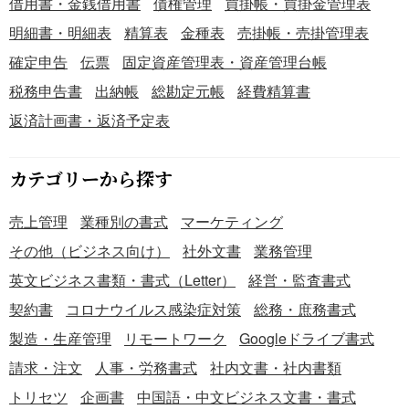
借用書・金銭借用書
債権管理
買掛帳・買掛金管理表
ため、感覚ではなく客観的なデータに基づいたコスト管理
明細書・明細表
精算表
金種表
売掛帳・売掛管理表
が可能になります。 ・製品ごとの収益性分析や、適正な販
確定申告
伝票
固定資産管理表・資産管理台帳
売価格を設定する際の重要な判断材料となり、経営戦略の
精度が高まります。 ・時系列で原価データを比較分析する
税務申告書
出納帳
総勘定元帳
経費精算書
ことで、非効率な工程の特定や生産性向上のための改善点
返済計画書・返済予定表
を発見しやすくなります。 こちらはExcelで作成した、製
造原価報告書【報告式】のテンプレートです。小計や合計
は、自動で計算する仕様となっています。製造コストの可
カテゴリーから探す
視化と適切な原価管理を実現するために、無料でダウンロ
ードできる本テンプレートをご活用ください。
売上管理
業種別の書式
マーケティング
その他（ビジネス向け）
社外文書
業務管理
英文ビジネス書類・書式（Letter）
経営・監査書式
契約書
コロナウイルス感染症対策
総務・庶務書式
製造・生産管理
リモートワーク
Googleドライブ書式
請求・注文
人事・労務書式
社内文書・社内書類
トリセツ
企画書
中国語・中文ビジネス文書・書式