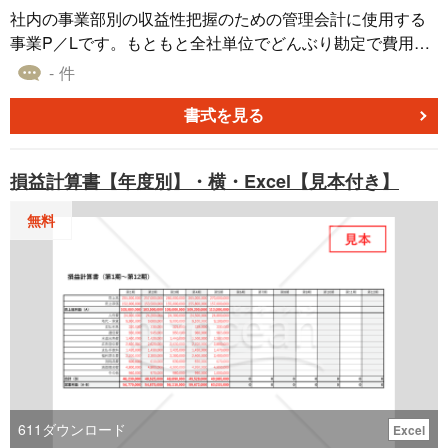
社内の事業部別の収益性把握のための管理会計に使用する
事業P／Lです。もともと全社単位でどんぶり勘定で費用計
上していたものを、使用部ごとに基幹システムで費用計上
- 件
するようにした結果、添付表のようにまとめることができ
ました。実業務では前年同月比と比較し、また左下の特記
書式を見る
欄に定性的に記載をすることでどのような要因で増減して
いるのかを掴めるようにしています。現在は全社単位でし
損益計算書【年度別】・横・Excel【見本付き】
か集計していないけど、より細かい単位で集計を始める会
社さんに使っていただきたいです。アップロード者自身が
無料
フォーマットを考え経理部を指導しながら社内導入をしま
した。ご連絡をいただければ、条件などにより導入のコン
サルティングなども可能です。
611
ダウンロード
Excel