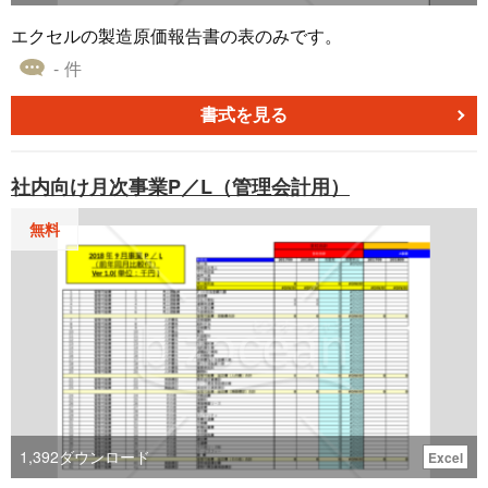
エクセルの製造原価報告書の表のみです。
- 件
書式を見る
社内向け月次事業P／L（管理会計用）
無料
1,392
ダウンロード
Excel