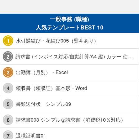
一般事務 (職種)
人気テンプレートBEST 10
水引蝶結び・花結び005（熨斗あり）
1
請求書 (インボイス対応/自動計算/A4 縦) カラー 使い方解説あり
2
出勤簿（月別）・Excel
3
領収書（領収証）基本形・Word
4
書類送付状 シンプル09
5
請求書003 シンプルな請求書（消費税10％対応）
6
退職証明書01
7