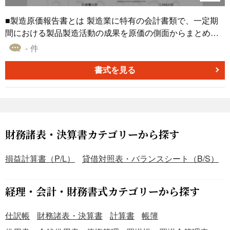
せて調整＞ 原価や販売管理費などの内訳を自社の勘定科目
に合わせて編集できます。 ＜年度ごとに追記・長期比較も
■製造原価報告書とは 製造業に特有の会計書類で、一定期
簡単＞ 年度ごとに新たなデータを追加することで、業績の
間における製品製造活動の成果を原価の側面からまとめた
長期推移を継続的に確認できます。 ■テンプレートの利用
ものです。材料や人件費などのコストの内訳を明らかに
- 件
メリット ＜無料でダウンロードしてすぐに利用可能＞ 追加
し、損益計算書における売上原価の算出に不可欠な、「当
コストをかけずに、自社の財務分析を効率化できます。 ＜
期製品製造原価」を報告する役割を持ちます。 ■利用する
書式を見る
Excel形式で編集・再利用が簡単＞ 年度ごとのシート追加
シーン ・月次・四半期・年次といった決算業務において、
やレイアウト調整が容易で、自社仕様に最適化可能です。
当該期間の製造活動にかかった総コストを算出する際に利
＜見本付きで初めてでも安心＞ 入力例を参考に、経理初心
用します。 ・予算と実績を比較検討し、製造部門の業績評
者でも迷わず作成できます。 ※株式会社や合同会社は会社
価やコスト削減に向けた課題を抽出する場面で利用しま
法等により毎事業年度ごとに損益計算書の作成が義務付け
す。 ・会社の利害関係者（ステークホルダー）に対し、損
財務諸表・決算書カテゴリーから探す
られています。電子ファイルとして保存管理する場合は、
益計算書と合わせて製造活動の健全性を示す場合に利用し
電子帳簿保存法に基づく保存要件にもご確認ください。
ます。 ■利用する目的 ・当該会計期間に発生した製造コス
損益計算書（P/L）
貸借対照表・バランスシート（B/S）
トを集計し、「当期製品製造原価」として確定させるため
に利用します。 ・製造原価を構成する材料費・労務費・経
経理・会計・財務書式カテゴリーから探す
費の内訳を明らかにし、コスト構造を可視化するために利
用します。 ・損益計算書上の「売上原価」を正しく計算す
仕訳帳
財務諸表・決算書
計算書
帳簿
るための、基礎情報を提供するために利用します。 ■利用
するメリット ・製造活動に関わる費用が数値で明確になる