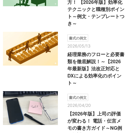
方！ 【2026年版】効率化
テクニックと職種別ポイン
ト～例文・テンプレートつ
き～
書式の例文
2026/05/13
経理業務のフローと必要書
類を徹底解説！～【2026
年最新版】法改正対応と
DXによる効率化のポイン
ト～
書式の例文
2026/04/20
【2026年版】上司の評価
が変わる！ 電話・伝言メ
モの書き方ガイド～NG例