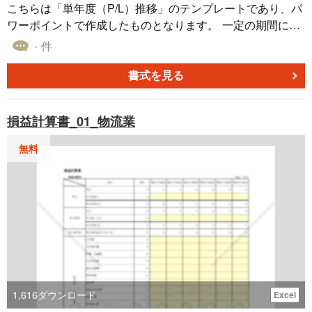
こちらは「単年度（P/L）推移」のテンプレートであり、パ
ワーポイントで作成したものとなります。 一定の期間にど
れだけの利益、または損失が出たのかを報告する決算書
- 件
を、損益計算書（P/L）と言います。 棒グラフと表を採用
した本テンプレートを使えば、自社の5年間の経営成績につ
書式を見る
いて、年度別に把握することが可能です。無料でダウンロ
ードできるので、ぜひお役立てください。
損益計算書_01_物流業
無料
1,616
ダウンロード
Excel