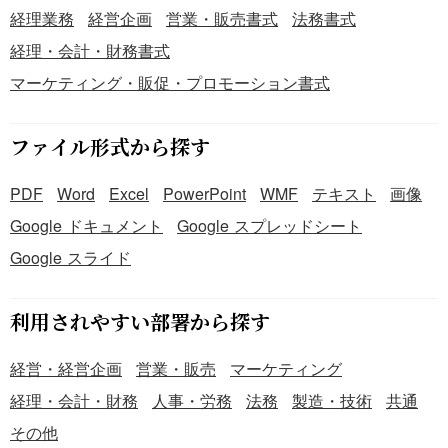
経理業務
経営企画
営業・販売書式
法務書式
経理・会計・財務書式
マーケティング・販促・プロモーション書式
ファイル形式から探す
PDF
Word
Excel
PowerPoint
WMF
テキスト
画像
Google ドキュメント
Google スプレッドシート
Google スライド
利用されやすい部署から探す
経営・経営企画
営業・販売
マーケティング
経理・会計・財務
人事・労務
法務
製造・技術
共通
その他