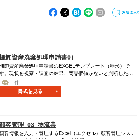
棚卸資産廃棄処理申請書01
棚卸資産廃棄処理申請書のEXCELテンプレート（雛形）で
す。現状を視察・調査の結果、商品価値がないと判断したも
のは、保管料が無駄となるので、監督長稟議のうえ、廃棄の
- 件
処理を実施します。このような稟議処理には、会計税務上も
書式を見る
申請書が欠かせません。
顧客管理_03_物流業
顧客情報を入力・管理するExcel（エクセル）顧客管理システ