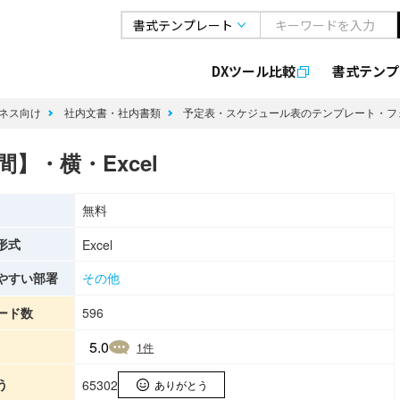
DXツール比較
書式
テンプ
ネス向け
社内文書・社内書類
予定表・スケジュール表のテンプレート・
】・横・Excel
無料
形式
Excel
やすい部署
その他
ード数
596
5.0
1
件
う
65302
ありがとう