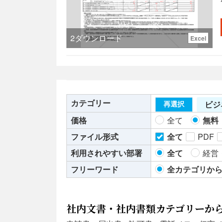
2
ダウンロード
Excel
カテゴリー
ビジ
再選択
価格
全て
無料
う。
ファイル形式
全て
PDF
利用されやすい部署
全て
経営
ま
フリーワード
全カテゴリか
社内文書・社内書類カテゴリーか