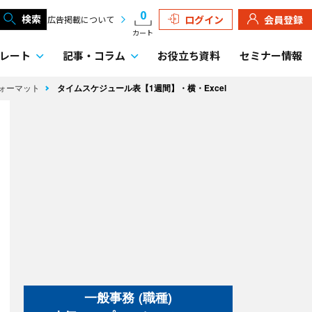
0
検索
ログイン
会員登録
広告掲載について
カート
レート
記事・
コラム
お役立ち資料
セミナー情報
フォーマット
タイムスケジュール表【1週間】・横・Excel
一般事務 (職種)