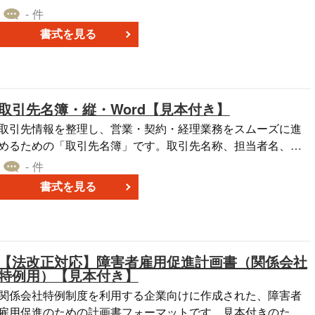
す。出向先の会社名・所在地、役職や業務内容、賃金、労働
- 件
時間や出向期間、さらに育児・介護との両立支援に関する事
書式を見る
項まで、必要な情報を表形式で整理して記載できるレイアウ
トになっています。 ■出向同意書とは 企業が従業員に出向を
命じる際に、出向条件の説明内容や本人の確認状況を文書で
残すための書式です。 ■テンプレートの利用シーン ＜グルー
取引先名簿・縦・Word【見本付き】
プ会社間の出向時に＞ 出向先の会社名、所在地、役職、業務
内容、出向期間などを明記し、本人同意を得る基本書式とし
取引先情報を整理し、営業・契約・経理業務をスムーズに進
て活用できます。 ＜出向条件を文書で明確化したい時に＞ 賃
めるための「取引先名簿」です。取引先名称、担当者名、連
金、賞与・手当、労働時間、休日、有給休暇、社会保険など
絡先、支払方法・支払条件などの基本情報を縦型レイアウト
- 件
を整理でき、説明漏れや認識違いの防止に役立ちます。 ■作
で分かりやすく整理できる構成となっており、紙・データど
書式を見る
成・利用時のポイント ＜労働条件の明確化＞ 賃金や勤務時
ちらでも扱いやすい形式です。 ■取引先名簿とは 企業が取引
間、休日などの条件は具体的に記載し、曖昧な表現を避ける
を行う相手先の情報を一覧で管理するための書式です。取引
ことが重要です。 ＜出向期間の記載＞ 開始日・終了日を明記
先の基本情報や担当者、連絡先、取引条件などを体系的に記
し、延長や条件変更が生じる場合の取扱いもあらかじめ定め
録することで、営業活動や契約管理、請求・支払業務の正確
【法改正対応】障害者雇用促進計画書（関係会社
ておくと、運用がスムーズです。 ＜同意取得の適切な手続き
性を高める役割があります。特に複数の取引先を抱える企業
特例用）【見本付き】
＞ 事前に十分な説明を行い、本人が内容を確認したことを記
においては、情報の一元管理と更新体制の整備が重要となり
関係会社特例制度を利用する企業向けに作成された、障害者
録できるよう、社内手続を整備しておくことが重要です。 ■
す。 ■テンプレートの利用シーン ＜営業・顧客管理業務に
雇用促進のための計画書フォーマットです。見本付きのた
テンプレートの利用メリット ＜記載項目が整理された表組み
＞ 担当者や連絡先を一覧化することで、スムーズな営業対応