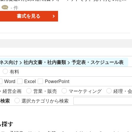
め、はじめて担当する方も安心して利用でき、制作費用や月
形式＞ 出向先情報や労働条件、業務内容などが体系的に整理
やフォローアップが可能になります。 ＜経理・支払条件の管
- 件
額利用料も不要です。 ■障害者雇用促進計画書とは 障害者の
されており、抜け漏れ防止に役立ちます。 ＜例文付きで作成
理に＞ 支払方法や締日・支払条件を明確に記録することで、
書式を見る
雇用状況を安定・拡大するため、企業が一定期間における採
時間を短縮＞ 基本文例が含まれているため、ゼロから文章を
請求・支払業務のミス防止に役立ちます。 ■作成・利用時の
用数や雇用目標を計画的に定める文書です。特例子会社を持
考える手間を軽減できます。 ＜Word形式で簡単に編集可能＞
ポイント ＜管理番号で取引先を一意に識別＞ 管理番号を連番
つ親会社が、厚生労働大臣の認定を受けた場合、「特例子会
企業ごとの就業規則や個別条件に合わせて柔軟にカスタマイ
で付与することで、取引先ごとの取引履歴の追跡や契約書と
社およびその他の関係会社」に雇用されている障害者も親会
ズ可能です。 ※このテンプレートは一般的な参考書式であ
の紐付けが容易になります。 ＜情報は最新の状態に保つ＞ 担
社の雇用とみなされ、グループ全体で法定雇用率（2025年現
り、個別案件に対する法的助言や適法性の判断を行うもので
当者の変更や取引条件の変更があった場合は、最終更新日も
在2.5％）を達成する必要があります。 ■テンプレートの利用
はありません。出向の可否、同意取得の要否、就業規則との
含めて速やかに修正しましょう。 ＜個人情報の取扱いに注意
ネス向け > 社内文書・社内書類 > 予定表・スケジュール表
シーン ＜雇用率の遵守に向けて＞ 法定雇用率を確実に達成す
整合、育児・介護関連制度への対応などは、個別事情や最新
＞ 利用目的や管理方法を明確にしたうえで、社内でのアクセ
るための採用・定着計画を明文化できます。 ＜グループ会社
の法令・実務運用によって異なります。最終的な判断や利用
ス制限やパスワード設定など、適切な運用を心がけましょ
有料
での取り組みに＞ 親会社や子会社を含めた関係会社単位で計
にあたっては、弁護士や社会保険労務士などの専門家に相談
 ■テンプレートの利用メリット ＜シンプルで見やすい縦
Word
Excel
PowerPoint
画を共有できます。 ＜行政への提出資料作成に＞ 厚生労働省
することを前提としてご活用ください。
型レイアウト＞ 項目ごとに整理された構成のため、必要な情
の規定様式で、行政手続きのための提出資料として利用でき
・経営企画
営業・販売
マーケティング
経理・
報をすぐに確認できます。 ＜見本付きで迷わず作成できる＞
す。 ■作成・利用時のポイント ＜数値は正確に記入＞ 雇用
入力例を参考にしながら、初めての方でもスムーズに作成・
ら検索
選択カテゴリから検索
目標数や実績値は誤りのないよう最新情報を反映しましょ
運用できます。 ＜Word形式で自社仕様にカスタマイズ自由＞
う。 ＜関係会社特例の適用範囲を整理＞ 対象となる会社名や
項目の追加・削除や書式の変更が簡単に行えます。
従業員数を正確に反映し、グループ全体の雇用状況を把握し
ら探す
ましょう。 ＜行政ガイドラインや公式FAQの参照＞ 法令やガ