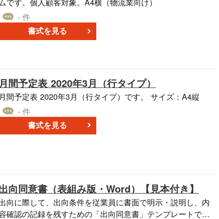
ムです。個人顧客対象。A4横（物流業向け）
- 件
書式を見る
月間予定表 2020年3月（行タイプ）
月間予定表 2020年3月（行タイプ）です。 サイズ：A4縦
- 件
書式を見る
出向同意書（表組み版・Word）【見本付き】
出向に際して、出向条件を従業員に書面で明示・説明し、内
容確認の記録を残すための「出向同意書」テンプレートで