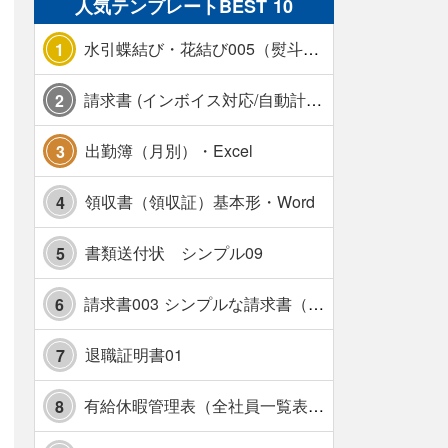
人気テンプレートBEST 10
水引蝶結び・花結び005（熨斗あり）
1
請求書 (インボイス対応/自動計算/A4 縦) カラー 使い方解説あり
2
出勤簿（月別）・Excel
3
領収書（領収証）基本形・Word
4
書類送付状 シンプル09
5
請求書003 シンプルな請求書（消費税10％対応）
6
退職証明書01
7
有給休暇管理表（全社員一覧表版）・横【見本付き】
8