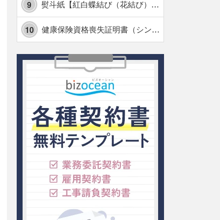
熨斗紙【紅白蝶結び（花結び）・水引7本】・Excel
9
健康保険資格喪失証明書（シンプル表形式版）・Excel【見本付き】
10