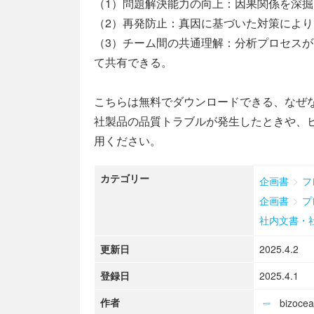
（1）問題解決能力の向上：因果関係を深
（2）再発防止：真因に基づいた対策によ
（3）チーム間の共通理解：分析プロセス
て共有できる。
こちらは無料でダウンロードできる、なぜな
社製品の品質トラブルが発生したときや、
用ください。
カテゴリー
>
企画書
フ
>
企画書
プ
社内文書・
更新日
2025.4.2
登録日
2025.4.1
作者
bizoc