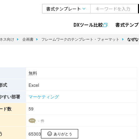
DXツール比較
書式
テンプ
ネス向け
企画書
フレームワークのテンプレート・フォーマット
なぜな
無料
形式
Excel
やすい部署
マーケティング
ード数
59
- 件
う
65303
ありがとう