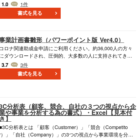
て、新聞折り込みチラシの色調や価格表示、告知内容を整理
1.0
1
件
した項目が含まれています。A4サイズ1枚でわかりやすくまと
書式を見る
められるExcel形式のフォーマットです。 ■利用シーン ・競合
他社の広告を調査し、自社チラシの改善点を明確にしたいと
き。 ・販売促進戦略の一環として、価格表示やデザインの違
事業計画書雛形（パワーポイント版 Ver4.0）
いを分析する際。 ・次回のチラシ作成時に、競争力のあるプ
ロモーション施策を検討する場合。 ■利用・作成時のポイン
コロナ関連助成金申請にご利用ください。約36,000人の方々
ト ＜比較対象を明確にする＞ 自社と競合のチラシの違いを具
にダウンロードされ、圧倒的、大多数の人に支持されてき
体的に列挙し、分析の焦点を定める。 ＜データを視覚的に整
た、不朽の名作、パワーポイントによる事業計画書の最新版V
3.7
3
件
理＞ 表形式で項目ごとに分類し、色分けやフォントサイズの
er4.0が、ついに登場です。 ５年の沈黙を破って、リリース
書式を見る
違いを一目で把握できるようにする。 ＜改善策を具体的に記
されたその内容は、事業計画のみではなく、中期経営計画、
載＞ 分析結果を基に、どのような変更を行うべきか具体的な
営業企画書、市場調査レポート作成にも対応したフォーマッ
提案を加える。 ■テンプレートの利用メリット ＜簡単に競合
トとなっております。 そのクオリティーの高さから、絶賛
比較が可能＞ フォーマットが統一されているため、比較しや
のメールは、数知れず、ほとんど返信できておりません。
3C分析表（顧客、競合、自社の３つの視点から企
すくスムーズな情報整理に繋がる。 ＜効果的な広告戦略を立
資金調達のニーズにも対応する為、実際の資金調達にも使わ
業や事業を分析する為の書式）・Excel【見本付
案＞ 競合の成功事例を参考にしながら、自社のプロモーショ
れた内容を、一部アップしています。実際の金融機関・投資
き】
ン改善につなげられる。 ＜データの蓄積と活用が容易＞ Exce
家向け資金調達にも使われ資金調達を成功させましたフォー
■3C分析表とは 「顧客（Customer）」「競合（Competito
l形式のため複数回の調査結果を蓄積し、長期的な広告戦略の
マットです。マッキンゼーの７Ｓなどメジャーな複数のフレ
r）」「自社（Company）」の3つの視点から事業環境を分析
改善に役立てられる。
ークワークをふんだんに、追加しました。 実際の、コンサ