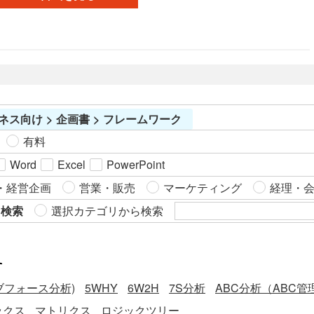
から構成されており、それぞれに当てはまる内容を記載して
可視化＞ 顧客と競合の視点を明確にすることで、より適切な
きます。 ・WILL：自分が何をしたいのか、どんな人になり
市場アプローチが可能。 ＜業務の効率化＞ Excel形式のため
たいのか ・CAN：自分ができること、スキルやこれまでの経
情報を整理しやすく、データの更新や比較分析が容易。 ＜編
験 ・MUST：身に付けなければならないスキルや経験、社会
集の柔軟性＞ 企業の業種や事業内容に応じて、分析項目を自
や会社からの要望 なお、CANに記載する内容は、資格などの
由にカスタマイズ可能。
専門性が高いものに限りません。 それぞれについて記載する
と、2つまたは全ての要素に重なるものが分かってきます。全
ネス向け > 企画書 > フレームワーク
ての要素に重なる内容が多いほど、自分が理想とする状態に
近いと言えます。 こちらはExcelで作成した、縦レイアウト版
有料
のWILL・CAN・MUSTの活用に役立つテンプレートです。ダ
Word
Excel
PowerPoint
ウンロードは無料なので、ご活用いただけると幸いです。
・経営企画
営業・販売
マーケティング
経理・
ら検索
選択カテゴリから検索
す
ブフォース分析)
5WHY
6W2H
7S分析
ABC分析（ABC管
ックス
マトリクス
ロジックツリー