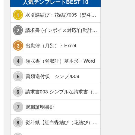
人気テンプレートBEST 10
水引蝶結び・花結び005（熨斗あり）
1
請求書 (インボイス対応/自動計算/A4 縦) カラー 使い方解説あり
2
出勤簿（月別）・Excel
3
領収書（領収証）基本形・Word
4
書類送付状 シンプル09
5
請求書003 シンプルな請求書（消費税10％対応）
6
退職証明書01
7
熨斗紙【紅白蝶結び（花結び）・水引7本】・Excel
8