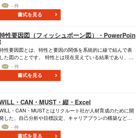
し、企業戦略やマーケティング施策を検討するためのフレー
- 件
ルティングの現場で使われた、生の資料を掲載しております
ムワークです。 このテンプレートを活用することで、市場の
ので、ビジネスの現場で、活躍すること間違いありません。
書式を見る
ニーズや競争環境を明確にし、自社の強みを活かした戦略を
このテンプレートを使えば、一夜にして、経営コンサルタン
策定することが可能となります。 ■3C分析表の利用シーン ・
トの仲間入りです。あなたの、一生のお供として、お使いく
新規事業の市場分析と競争戦略の策定（例：新商品のターゲ
特性要因図（フィッシュボーン図）・PowerPoin
さい。 ページ数は、６０枚を超える大作となっておりま
t
ット市場を明確にする） ・既存事業の競争環境を整理し、戦
す。
略の見直しを行う（例：市場シェアを拡大するための方針決
特性要因図とは、特性と要因の関係を系統的に線で結んで表
定） ・競合との差別化戦略を構築するための分析（例：競合
した図のことです。 特性とは現在見えている結果であり、要
他社と比較して自社の優位性を整理） ・マーケティング計画
因とはその結果をもたらすのに影響を与えた要素のことで
- 件
の基礎資料として活用（例：市場動向を把握し、効果的なプ
す。この図は魚の骨に似ているため、「フィッシュボーン
書式を見る
ロモーション戦略を立案） ■利用・作成時のポイント ＜顧客
図」や「フィッシュボーンチャート」などとも呼ばれていま
（Customer）の視点を明確にする＞ 「市場・顧客のニーズは
 特性要因図を作成することで、問題の原因を探ることが
どのように変化しているのか」など、市場の変化やターゲッ
できます。結果に対して何らかの不満がある場合、その意図
ト層を分析。 ＜競合（Competitor）の特徴を整理＞ 競争相手
WILL・CAN・MUST・縦・Excel
しない結果をもたらした原因を見つけ、次の業務に活かすこ
の強み・弱みを把握し、差別化ポイントを明確にする。 ＜自
とができるでしょう。 こちらは、無料でダウンロードをする
WILL・CAN・MUSTとはリクルート社が人材育成のために開
社（Company）の強みを活かす＞ 自社が市場でどのような立
ことができる、特性要因図（フィッシュボーン図）のPowerP
発した、自己分析や目標設定、キャリアプランの構築などに
ち位置にあり、どの競争優位性を持つのかを整理。 ■テンプ
oint版です。ぜひご利用ください。
活用するフレームワークです。 「WILL（やりたいこと）」
- 件
レートの利用メリット ＜戦略の明確化＞ 3C分析を活用し、
「CAN（できること）」「MUST（するべきこと）」の要素
自社の強みを活かした事業戦略を策定できる。 ＜競争環境の
書式を見る