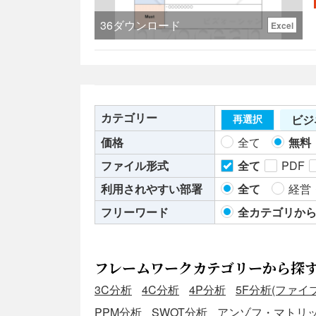
い
36
ダウンロード
Excel
カテゴリー
ビジ
再選択
価格
全て
無料
ファイル形式
全て
PDF
利用されやすい部署
全て
経営
フリーワード
全カテゴリか
フレームワークカテゴリーから探
3C分析
4C分析
4P分析
5F分析(ファイ
PPM分析
SWOT分析
アンゾフ・マトリ