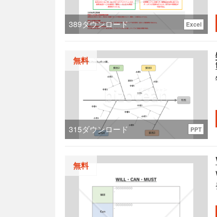
389
ダウンロード
Excel
だ
無料
315
ダウンロード
PPT
す。
無料