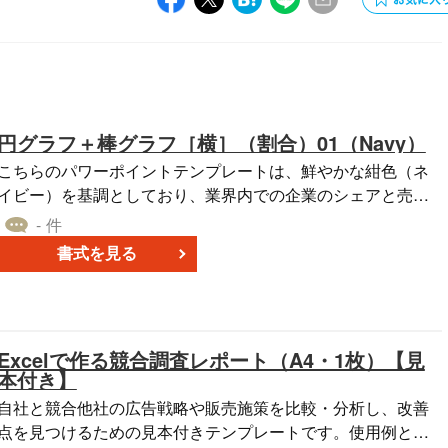
円グラフ＋棒グラフ［横］（割合）01（Navy）
こちらのパワーポイントテンプレートは、鮮やかな紺色（ネ
イビー）を基調としており、業界内での企業のシェアと売上
を視覚的に示すのに最適です。円グラフと横向きの棒グラフ
- 件
を組み合わせ、データの個別項目を詳細に分析できます。さ
書式を見る
らに、データから得られる自社と他社の特徴を明確に把握す
るためのフォーマットも提供しています。企画書や提案書の
作成において、このテンプレートを活用して、情報を魅力的
に整理しましょう。
Excelで作る競合調査レポート（A4・1枚）【見
本付き】
自社と競合他社の広告戦略や販売施策を比較・分析し、改善
点を見つけるための見本付きテンプレートです。使用例とし