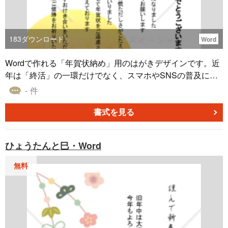
183
ダウンロード
Word
Wordで作れる「年賀状納め」用のはがきデザインです。近
年は「終活」の一環だけでなく、スマホやSNSの普及に伴
い、年賀状じまいをする・考える方が増えています。年賀
- 件
状のやりとりを唐突に終えてしまうことで、相手によって
は心配をかける場合も。そろそろ年賀状のやりとりを終わ
書式を見る
りにしたいとき、この素材を年賀状はがきに印刷してお使
いください。年賀状納め、年賀状じまいとしてあらかじめ
ひょうたんと巳・Word
今年度で終わりにします、という意思表示をする役割があ
ります。このテンプレートには年齢を理由とした例文が入
無料
っていますが、内容は自由に編集できます。