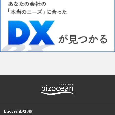
bizoceanDX比較