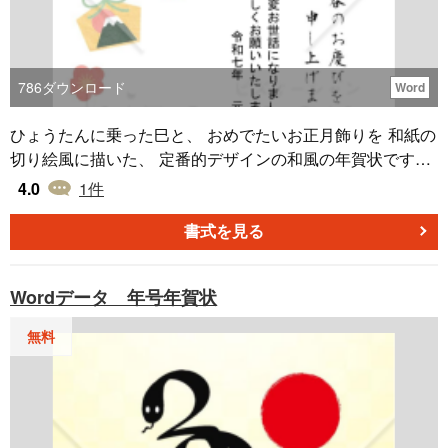
786
ダウンロード
Word
ひょうたんに乗った巳と、 おめでたいお正月飾りを 和紙の
切り絵風に描いた、 定番的デザインの和風の年賀状です。
地色が白のインク節約タイプです。 Word形式なので、住所
4.0
1
件
や挨拶文などを 簡単に編集・入力してお使いいただけま
す。 はがきサイズのデザインテンプレートです。 同じデザ
書式を見る
インでjpg形式もございます。 どちらも無料ダウンロードし
てご利用ください。
Wordデータ 年号年賀状
無料