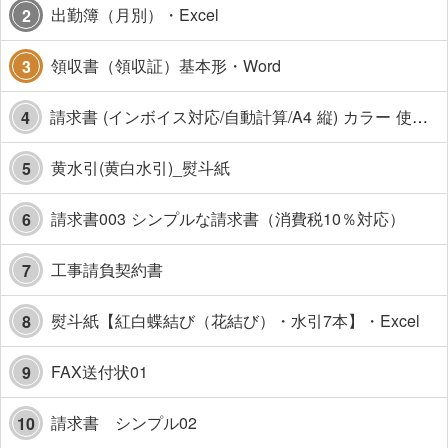
出勤簿（月別）・Excel
2
領収書（領収証）基本形・Word
3
請求書 (インボイス対応/自動計算/A4 縦) カラー 使い方解説あり
4
黄水引(黄白水引)_熨斗紙
5
請求書003 シンプルな請求書（消費税10％対応）
6
工事請負契約書
7
熨斗紙【紅白蝶結び（花結び）・水引7本】・Excel
8
FAX送付状01
9
請求書 シンプル02
10