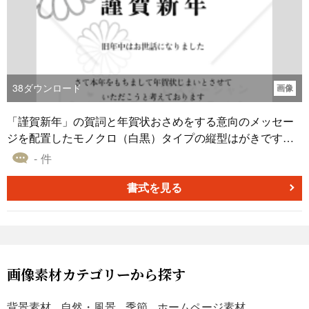
38
ダウンロード
画像
「謹賀新年」の賀詞と年賀状おさめをする意向のメッセー
ジを配置したモノクロ（白黒）タイプの縦型はがきです。
相手に失礼なく『年賀状のやり取りを今回で最後にした
- 件
い、でもお付き合いは今後も続けましょう』と伝えること
ができます。 郵便料金の値上げもありどうしようか迷って
書式を見る
いたり、いきなり年賀状を送らなくなったら相手が心配を
かけてしまうかもという方にお勧めです。モノクロ印刷
（白黒）用のデザインのため、インク代を節約したい人に
もお勧めです。カラータイプや別レイアウト、年賀状納め
のメッセージではない通常タイプも無料公開中です。 年末
画像素材カテゴリーから探す
年始は忙しく年賀状を準備する時間を確保できなかった
り、相手から年賀状が届いてから準備する派の方にも使っ
背景素材
自然・風景
季節
ホームページ素材