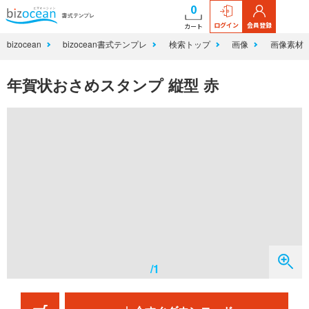
0
ログイン
会員登録
カート
bizocean
bizocean書式テンプレ
検索トップ
画像
画像素材
年賀状おさめスタンプ 縦型 赤
/1