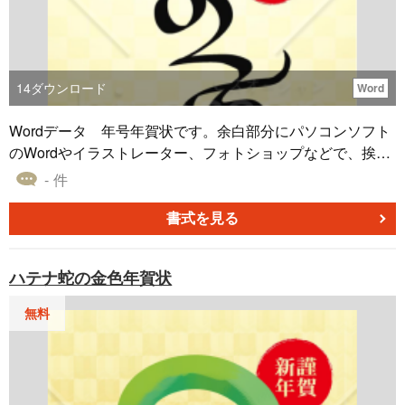
14
ダウンロード
Word
Wordデータ 年号年賀状です。余白部分にパソコンソフト
のWordやイラストレーター、フォトショップなどで、挨拶
文、郵便番号、ご住所、電話番号、名前などを入力してお
- 件
使いください。マンガやイラスト、ポスター、ハガキ、フ
ライヤー、お店のチラシなどにも使用できるお正月、年末
書式を見る
年始、年賀状素材です。
ハテナ蛇の金色年賀状
無料