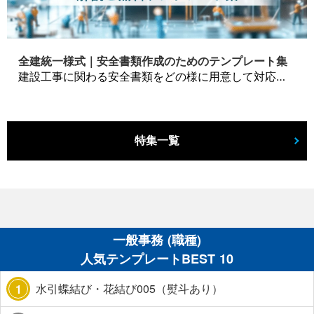
全建統一様式｜安全書類作成のためのテンプレート集
建設工事に関わる安全書類をどの様に用意して対応するか？関連書式テンプレートから書き方の注意点などの役立つコラムをbizoceanがお届けします。
特集一覧
一般事務 (職種)
人気テンプレートBEST 10
水引蝶結び・花結び005（熨斗あり）
1