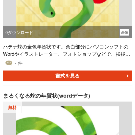
0
ダウンロード
画像
ハテナ蛇の金色年賀状です。余白部分にパソコンソフトの
Wordやイラストレーター、フォトショップなどで、挨拶
文、郵便番号、ご住所、電話番号、名前などを入力してお
- 件
使いください。マンガやイラスト、ポスター、ハガキ、フ
ライヤー、お店のチラシなどにも使用できるお正月、年末
書式を見る
年始、年賀状素材です。
まるくなる蛇の年賀状(wordデータ)
無料