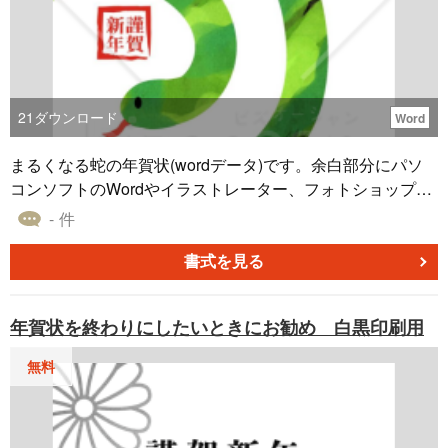
21
ダウンロード
Word
まるくなる蛇の年賀状(wordデータ)です。余白部分にパソ
コンソフトのWordやイラストレーター、フォトショップな
どで、挨拶文、郵便番号、ご住所、電話番号、名前などを
- 件
入力してお使いください。マンガやイラスト、ポスター、
ハガキ、フライヤー、お店のチラシなどにも使用できるお
書式を見る
正月、年末年始、年賀状素材です。
年賀状を終わりにしたいときにお勧め 白黒印刷用
無料