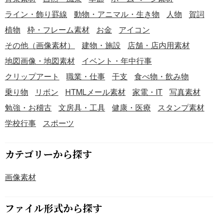
ていただけると嬉しいです。 ＜通常の年賀状＞ ・横型印
ライン・飾り罫線
動物・アニマル・生き物
人物
賀詞
刷 縦書きメッセージ入り https://www.bizocean.jp/doc/deta
植物
枠・フレーム素材
お金
アイコン
il/553505/ ・縦型印刷 縦書きメッセージ入り https://www.
bizocean.jp/doc/detail/553503/ ＜カラーの年賀状おさめは
その他（画像素材）
建物・施設
店舗・店内用素材
がき＞ ・200人以上がダウンロードした年賀状はがき(202
地図画像・地図素材
イベント・年中行事
4/12/15時点) https://www.bizocean.jp/doc/detail/550425/ ＜
クリップアート
職業・仕事
干支
食べ物・飲み物
白黒＞ ・https://www.bizocean.jp/doc/detail/551849/ ・http
s://www.bizocean.jp/doc/detail/551848/ ＜印刷時の注意＞
乗り物
リボン
HTMLメール素材
家電・IT
写真素材
・このテンプレートは一般的な家庭用プリンターでの印刷
勉強・お稽古
文房具・工具
健康・医療
スタンプ素材
を想定しており、印刷時には四隅に数ミリの余白ができる
学校行事
スポーツ
ことがあります。 ・「はみだし印刷」などを選択した場合
でも、端に0.5～1mm程度の余白が生じる場合があります。
・印刷方法がわかりづらいときはプリンタのメーカーに確
カテゴリーから探す
認してください。 皆様の新年がより良い年となりますよう
に。
画像素材
ファイル形式から探す