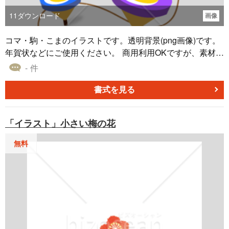
11
ダウンロード
画像
コマ・駒・こまのイラストです。透明背景(png画像)です。
年賀状などにご使用ください。 商用利用OKですが、素材の
再配布はご遠慮ください。
- 件
書式を見る
「イラスト」小さい梅の花
無料