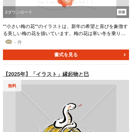
2
ダウンロード
画像
""小さい梅の花""のイラストは、新年の希望と喜びを象徴す
る美しい梅の花を描いています。梅の花は寒い冬を乗り越
えて最初に咲く花であり、その力強さと美しさは新年の始
- 件
まりを象徴するものです。この小さくて華やかな花は、年
賀状のデザインを華やかで印象的なものにします。 このイ
書式を見る
ラストは背景が透明なPNG形式のため、任意の背景色に合
わせて使用することが可能です。そのため、様々なデザイ
【2025年】「イラスト」縁起物と巳
ンや制作物において自由にカスタマイズできます。また、
Microsoft WordやPowerPointなどの一般的なソフトウェア
無料
に簡単に貼り付けることができ、プレゼンテーションや文
書を一段と引き立てます。 この美しい""小さい梅の花""の
イラストは無料でダウンロードできます。自分だけの特別
なメッセージを伝えるために、今すぐこのイラストをダウ
ンロードしてみてください。