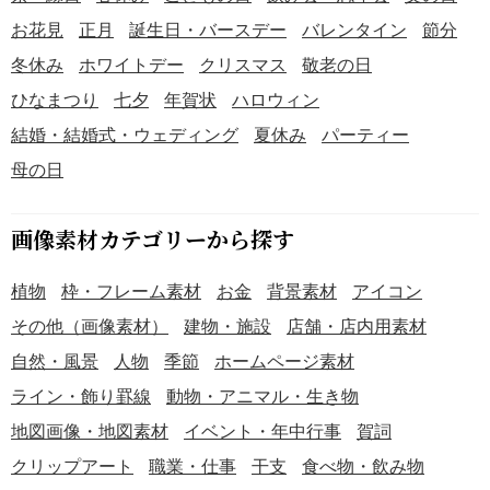
黄色は希望や楽しさを象徴し、一年間の幸せを願います。
お花見
正月
誕生日・バースデー
バレンタイン
節分
・独楽の中心や紐に使われているオレンジ色が、温かいア
冬休み
ホワイトデー
クリスマス
敬老の日
クセントになっています。デザイン全体に活気と、お正月
らしい賑やかな雰囲気を加えています。 ・緑・黄色・オレ
ひなまつり
七夕
年賀状
ハロウィン
ンジの組み合わせは、ナチュラルでありながらも、明るく
結婚・結婚式・ウェディング
夏休み
パーティー
元気な印象を与えます。親しみやすい配色で、見る人の心
母の日
を和ませてくれます。 『【2026年】「イラスト」温かい手
描き風のお正月の独楽』は、無料でダウンロードすること
ができます。PNG形式の素材なので、年賀状に貼り付けて
画像素材カテゴリーから探す
ご活用ください。
植物
枠・フレーム素材
お金
背景素材
アイコン
その他（画像素材）
建物・施設
店舗・店内用素材
自然・風景
人物
季節
ホームページ素材
ライン・飾り罫線
動物・アニマル・生き物
地図画像・地図素材
イベント・年中行事
賀詞
クリップアート
職業・仕事
干支
食べ物・飲み物