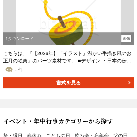
ンが、文字に立体感と深みを生み出しています。 ・温かみ
のある華やかな金色は、見る人の心を明るく、前向きな気
持ちにさせてくれます。希望に満ちた、新年の始まりを祝
うのに最適な色使いです。 ■文字・数字 ・書かれている文
字は「迎春」です。「新年を迎える」という意味を持つ、
1
ダウンロード
画像
おめでたい言葉で、年賀状の賀詞として広く一般的に使わ
れます。 ・四文字の賀詞に比べて、少しだけ改まった印象
こちらは、『【2026年】「イラスト」温かい手描き風のお
が和らぐため、親しい友人や同僚はもちろん、ビジネス関
正月の独楽』のパーツ素材です。 ■デザイン ・日本の伝統
係の相手にも失礼なく使えます。 ・書体は、勢いがありな
的なおもちゃ、「独楽（こま）」をモチーフにしていま
- 件
がらも品のある「筆文字」。特にはねや払いの部分に力強
す。「物事が円滑に回る」「お金が回る」といった意味を
さが感じられ、新年へのエネルギーを表現しています。
持つ、お正月には欠かせない縁起物です。 ・クレヨンで描
書式を見る
『【2026年】「年賀賀詞」金色のリッチな質感の筆文字
いたような質感と、温かみのある手書き風のタッチが魅力
「迎春」』はPNG形式で作成しており、ダウンロードは無
です。子どもの頃の楽しいお正月を思い出すような、懐か
料です。オリジナルで作成する年賀状のパーツ素材に、ぜ
しい雰囲気が漂います。 ・紐を巻き付け、今にも回り出し
ひお役立てください。
そうな構図が、新年の始まりのわくわくした気持ちを表現
しています。年賀状に、楽しげなアクセントを加えること
イベント・年中行事カテゴリーから探す
ができます。 ■色 ・独楽本体の深みのある緑色と、紐や模
様の明るい黄色がメインカラーです。緑は健やかな成長、
祭・縁日
春休み
こどもの日
飲み会・忘年会
父の日