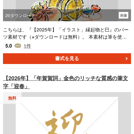
20
ダウンロード
画像
こちらは、『【2025年】「イラスト」縁起物と巳』のパー
ツ素材です（※ダウンロードは無料）。 本素材は筆を使っ
たようなタッチのイラストであり、五穀豊穣を願う縁起物
5.0
1
件
である米俵の上に乗った白いヘビと、その周りに独楽や小
判が描かれています。 『【2025年】「イラスト」縁起物と
書式を見る
巳』は、Word形式で作成した年賀状の挿絵やイラストなど
にご活用いただけるよう、PNG形式で作成しています。
【2026年】「年賀賀詞」金色のリッチな質感の筆文
字「迎春」
無料