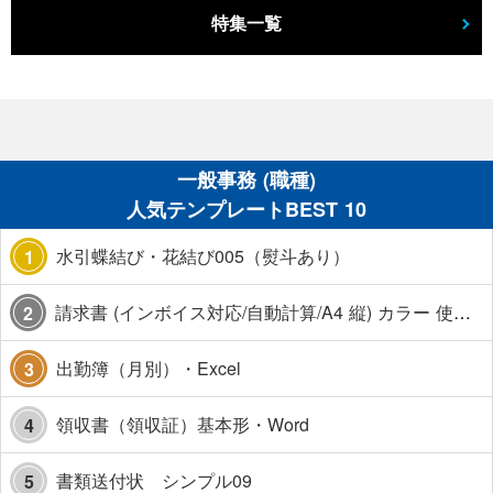
特集一覧
一般事務 (職種)
人気テンプレートBEST 10
水引蝶結び・花結び005（熨斗あり）
1
請求書 (インボイス対応/自動計算/A4 縦) カラー 使い方解説あり
2
出勤簿（月別）・Excel
3
領収書（領収証）基本形・Word
4
書類送付状 シンプル09
5