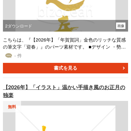
2
ダウンロード
画像
こちらは、『【2026年】「年賀賀詞」金色のリッチな質感
の筆文字「迎春」』のパーツ素材です。 ■デザイン ・勢い
と品格を兼ね備えた、美しい筆文字で書かれた年賀賀詞で
- 件
す。手書きならではの伸びやかな線が、新年への期待感を
表現しています。 ・伝統的な書道の美しさを持ちながら
書式を見る
も、デザイン化された書体がおしゃれな印象を与えます。
和風と洋風、どちらのデザインにも合わせやすいのが魅力
【2026年】「イラスト」温かい手描き風のお正月の
です。 ・この賀詞を配置するだけで、年賀状全体がぐっと
独楽
格調高く、華やかな雰囲気になります。写真やイラストに
添えるメインの言葉として最適です。 ■色 ・新年のお祝い
無料
にふさわしい、明るく輝きのある金色を使用しています。
幸福や豊かさを象徴する色であり、デザインに高級感と特
別感を与えます。 ・ただの金色ではなく、金箔や絵の具の
ようなリッチな質感が特徴です。色の濃淡やグラデーショ