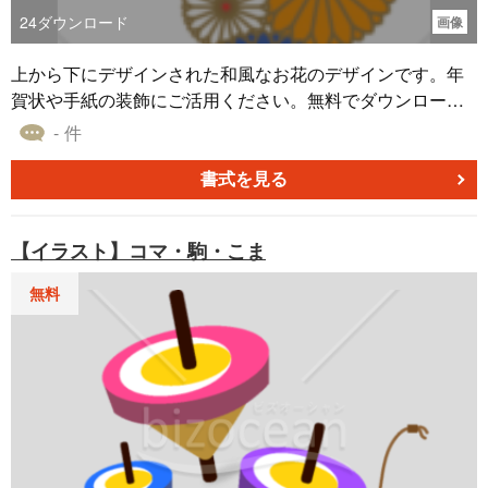
24
ダウンロード
画像
上から下にデザインされた和風なお花のデザインです。年
賀状や手紙の装飾にご活用ください。無料でダウンロード
でき、画像ファイルになっているためWordなどに貼り付け
- 件
そのまま印刷できます。
書式を見る
【イラスト】コマ・駒・こま
無料