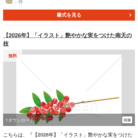
- 件
咲いている様子をイラストにした本素材は、PNG形式で作
成しているので、Wordで作成した年賀状に貼り付けてご利
書式を見る
用いただけます。 無料でダウンロードすることができる
『【2025年】「イラスト」梅』のパーツ用素材を、新たに
【2026年】「イラスト」艶やかな実をつけた南天の
迎えた巳年のあいさつにお役立てください。
枝
無料
1
ダウンロード
画像
こちらは、『【2026年】「イラスト」艶やかな実をつけた