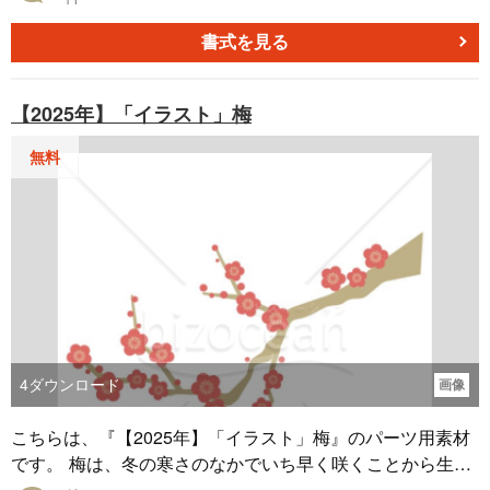
書式を見る
【2025年】「イラスト」梅
無料
4
ダウンロード
画像
こちらは、『【2025年】「イラスト」梅』のパーツ用素材
です。 梅は、冬の寒さのなかでいち早く咲くことから生命
力や忍耐の象徴とされています。 枝にたくさんの梅の花が