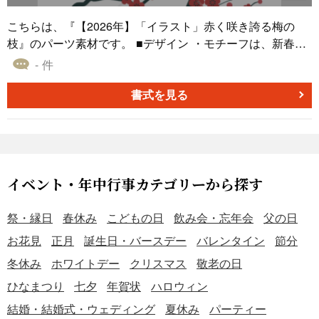
せることで、デザインの楽しさを演出しています。 PNG形
式で作成した、『【2026年】「イラスト」水彩タッチの赤
こちらは、『【2026年】「イラスト」赤く咲き誇る梅の
い椿と梅の花』のダウンロードは無料です。オリジナルの
枝』のパーツ素材です。 ■デザイン ・モチーフは、新春を
年賀状の素材として、ご活用ください。
代表する縁起の良い花「梅」です。太い幹から複数の枝が
- 件
伸び、たくさんの赤い花と蕾をつけています。梅は、厳し
い寒さのなかでいち早く花を咲かせることから、生命力や
書式を見る
希望の象徴とされています。 ・左下から右上に向かって枝
が力強く伸びていく構図は、新年の発展や成長を願う気持
ちを表しています。幹や枝はしっかりと太く、花や蕾は可
憐に描かれており、その対比が美しいデザインです。 ・全
体的に図案化された、伝統的な和風のスタイルで描かれて
イベント・年中行事カテゴリーから探す
います。年賀状の隅に配置して「あしらい」として使った
り、賀詞や挨拶文の背景に薄く重ねたりするなど、さまざ
祭・縁日
春休み
こどもの日
飲み会・忘年会
父の日
まな使い方が可能です。 ■色 ・幹や枝には濃い緑色、花と
お花見
正月
誕生日・バースデー
バレンタイン
節分
蕾には落ち着いた赤色が使用されています。色の数を抑え
冬休み
ホワイトデー
クリスマス
敬老の日
ることで、モチーフの形が際立ち、洗練された印象を与え
ます。 ・メインとなる赤色は、鮮やかすぎない、少し深み
ひなまつり
七夕
年賀状
ハロウィン
のある色合いです。これにより、新春を祝う華やかさのな
結婚・結婚式・ウェディング
夏休み
パーティー
かにも、上品さや落ち着いた大人の雰囲気を演出していま