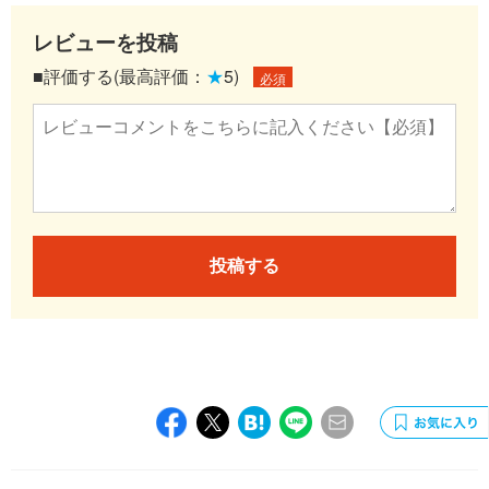
レビューを投稿
■評価する(最高評価：
★
5)
必須
投稿する