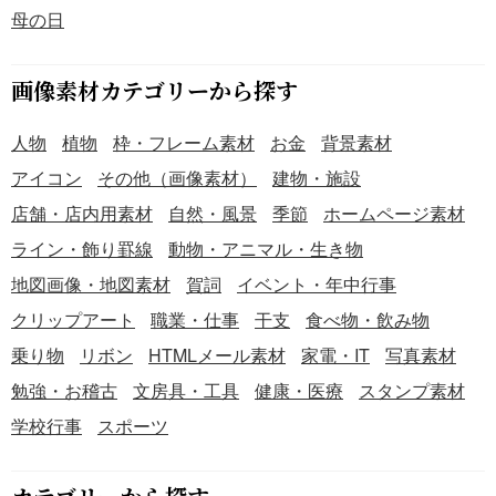
母の日
す。 ・幹の濃い緑色は、植物の生命力や安定感を象徴しま
す。花々の赤色を引き立てつつ、全体の印象を引き締める
役割を果たしており、バランスの取れた配色となっていま
画像素材カテゴリーから探す
す。 PNG形式の『【2026年】「イラスト」赤く咲き誇る梅
の枝』は、無料でダウンロードできます。オリジナルで作
人物
植物
枠・フレーム素材
お金
背景素材
成する年賀状の素材に、ご活用ください。
アイコン
その他（画像素材）
建物・施設
店舗・店内用素材
自然・風景
季節
ホームページ素材
ライン・飾り罫線
動物・アニマル・生き物
地図画像・地図素材
賀詞
イベント・年中行事
クリップアート
職業・仕事
干支
食べ物・飲み物
乗り物
リボン
HTMLメール素材
家電・IT
写真素材
勉強・お稽古
文房具・工具
健康・医療
スタンプ素材
学校行事
スポーツ