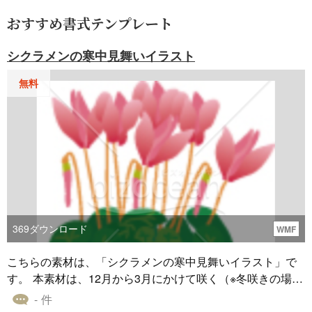
おすすめ書式テンプレート
シクラメンの寒中見舞いイラスト
無料
369
ダウンロード
WMF
こちらの素材は、「シクラメンの寒中見舞いイラスト」で
す。 本素材は、12月から3月にかけて咲く（※冬咲きの場
合）とされるシクラメンを、リアルなタッチで描いたもの
- 件
であり、Windowsメタファイル形式で作成しています。 寒