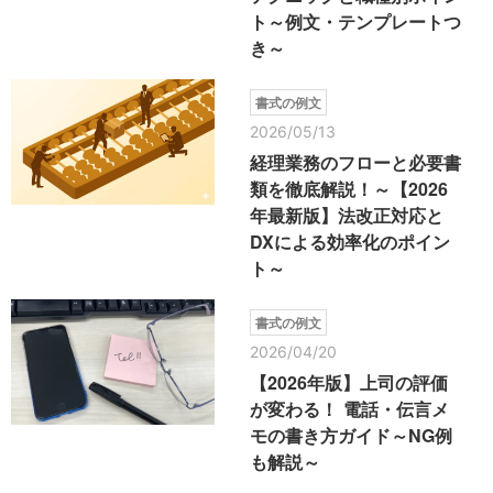
ト～例文・テンプレートつ
き～
書式の例文
2026/05/13
経理業務のフローと必要書
類を徹底解説！～【2026
年最新版】法改正対応と
DXによる効率化のポイン
ト～
書式の例文
2026/04/20
【2026年版】上司の評価
が変わる！ 電話・伝言メ
モの書き方ガイド～NG例
も解説～