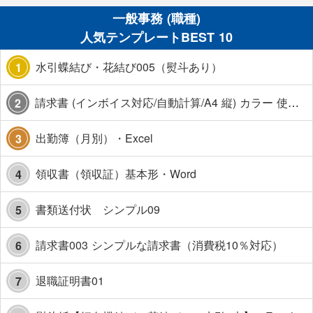
一般事務 (職種)
人気テンプレートBEST 10
水引蝶結び・花結び005（熨斗あり）
1
請求書 (インボイス対応/自動計算/A4 縦) カラー 使い方解説あり
2
出勤簿（月別）・Excel
3
領収書（領収証）基本形・Word
4
書類送付状 シンプル09
5
請求書003 シンプルな請求書（消費税10％対応）
6
退職証明書01
7