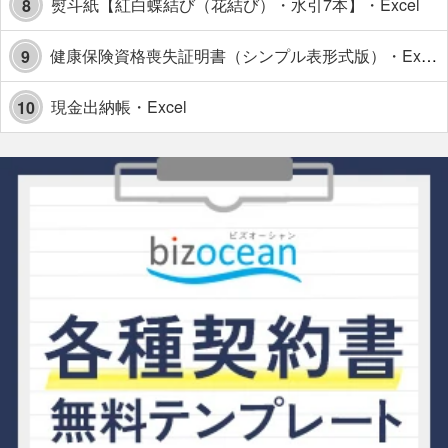
熨斗紙【紅白蝶結び（花結び）・水引7本】・Excel
8
健康保険資格喪失証明書（シンプル表形式版）・Excel【見本付き】
9
現金出納帳・Excel
10