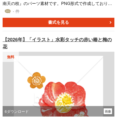
南天の枝』のパーツ素材です。PNG形式で作成しており、
無料でダウンロードすることができます。 ■デザイン ・モ
- 件
チーフは「南天」です。「難を転（てん）ずる」の語呂合
わせで、古くから厄除けや縁起の良い木として新年の飾り
書式を見る
に用いられてきました。 ・右から左へと伸びる、一本の枝
を描いた構図です。年賀状の四隅や、挨拶文の横に添える
【2026年】「イラスト」水彩タッチの赤い椿と梅の
「あしらい」として、デザインに彩りを加えます。 ・水彩
花
画のように、実の光沢や葉の陰影を丁寧に描いた、写実的
なスタイルです。落ち着いた雰囲気のデザインを好む方
無料
や、目上の方への年賀状にも適しています。 ■色 ・メイン
カラーは実の「赤」と葉の「緑」。赤は新年の慶びを、緑
は常緑樹の生命力を象徴します。枝の茶色が、全体を落ち
着かせています。 ・実には白やピンクのハイライト（光）
が描き加えられ、みずみずしい艶を表現。この光の表現
が、イラストに生き生きとした印象を与えています。 ・
「赤」と「緑」の組み合わせですが、水彩のような淡い色
合いを用いることで、派手すぎず和の趣を感じさせる、上
品な配色に仕上がっています。 オリジナルの年賀状に、
6
ダウンロード
画像
『【2026年】「イラスト」艶やかな実をつけた南天の枝』