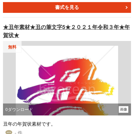
中見舞いはがきに使う挿絵などとして、「シクラメンの寒
書式を見る
中見舞いイラスト」の素材をお役立ていただければ幸いで
す。
★丑年素材★丑の筆文字5★２０２１年令和３年★年
賀状★
無料
0
ダウンロード
画像
丑年の年賀状素材です。
- 件