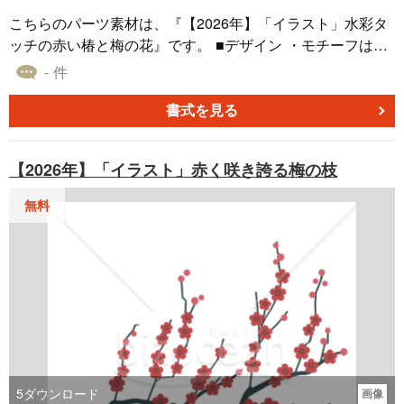
をご活用いただけると幸いです。
こちらのパーツ素材は、『【2026年】「イラスト」水彩タ
ッチの赤い椿と梅の花』です。 ■デザイン ・モチーフは、
冬に咲く赤い椿と小さな梅の花です。椿は「魔除け」、梅
- 件
は「生命力」や「長寿」を象徴する吉祥の花であり、新年
の挨拶にふさわしい組み合わせです。 ・大きな椿の花を中
書式を見る
心に、二つの梅の花をアクセントとしてあしらった構図で
す。年賀状のワンポイントとして使いやすく、デザイン全
【2026年】「イラスト」赤く咲き誇る梅の枝
体に華やかさを添えます。 ・椿はにじみやかすれを活かし
た水彩の手描き風、梅はシンプルな図案で描かれ、和風で
無料
ありながらもモダンで柔らかな印象を与えるデザインで
す。 ■色 ・メインカラーは椿の鮮やかな赤色です。花芯の
黄色、梅の花に使われた茶色（黄土色）と白が、デザイン
全体を明るく彩るアクセントになっています。 ・赤は「お
祝い」や「情熱」、白は「清らかさ」、花芯の黄色は「明
るさ」を象徴します。おめでたい紅白に、温かみのある茶
系と黄色が加わった、新年の挨拶に最適な配色です。 ・椿
の花びらに見られる淡い色の抜けや斑点模様が、水彩画な
らではの深みを与えています。異なる質感の花を組み合わ
5
ダウンロード
画像