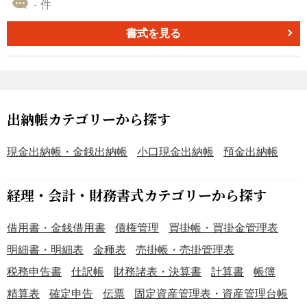
- 件
三つの要素に分け、当期にどれだけの費用で製品を製造し
たかを明確にします。損益計算書に記載される「売上原
書式を見る
価」を算出するための、重要な基礎資料となります。 ■利
用するシーン ・会計期間の終了後、決算整理手続きの一環
として、当期の製造原価を確定させる際に利用します。 ・
経営陣がコスト構造を分析し、どの工程にどれだけの費用
がかかっているかを把握して、原価低減の施策を検討する
出納帳カテゴリーから探す
場面で利用します。 ・金融機関からの融資審査や、株主へ
の経営状況報告など、外部の利害関係者に財務状況を開示
現金出納帳・金銭出納帳
小口現金出納帳
預金出納帳
する場合に利用します。 ■利用する目的 ・当期に完成した
製品の総製造費用を、勘定科目ごとに正確に算出して記録
経理・会計・財務書式カテゴリーから探す
するために利用します。 ・材料費・労務費・経費の各項目
を詳細に把握し、製品の原価構成を明確にするために利用
借用書・金銭借用書
債権管理
買掛帳・買掛金管理表
します。 ・損益計算書を作成するうえで必要不可欠な、
「当期製品製造原価」の数値を確定させるために利用しま
明細書・明細表
金種表
売掛帳・売掛管理表
す。 ■利用するメリット ・製品の製造に要したコストが可
税務申告書
仕訳帳
財務諸表・決算書
計算書
帳簿
視化されるため、無駄な費用の特定やコスト削減の計画が
精算表
確定申告
伝票
固定資産管理表・資産管理台帳
立てやすくなります。 ・損益計算書と合わせて分析するこ