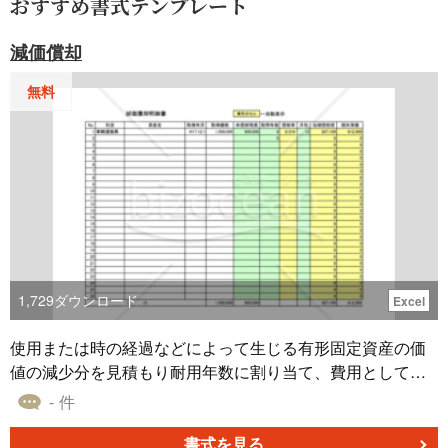
おすすめ書式テンプレート
減価償却
無料
1,729
ダウンロード
Excel
使用または時の経過などによって生じる有形固定資産の価
値の減少分を見積もり耐用年数に割り当て、費用として分
配するための書類
- 件
書式を見る