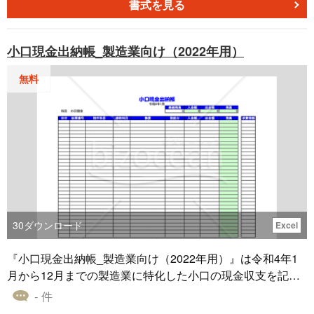
にするための帳簿です。 小口現金の収支の正確な記録や経
書式を見る
費・予算管理などに、本テンプレートをご利用いただけま
す。
小口現金出納帳_製造業向け（2022年用）
無料
30
ダウンロード
Excel
『小口現金出納帳_製造業向け（2022年用）』は令和4年1
月から12月までの製造業に特化した小口の現金収支を記録
する帳簿です。特に製造業では、原材料の購入、雑費、機
- 件
器のメンテナンス費用など、多くの小口の現金が日常的に