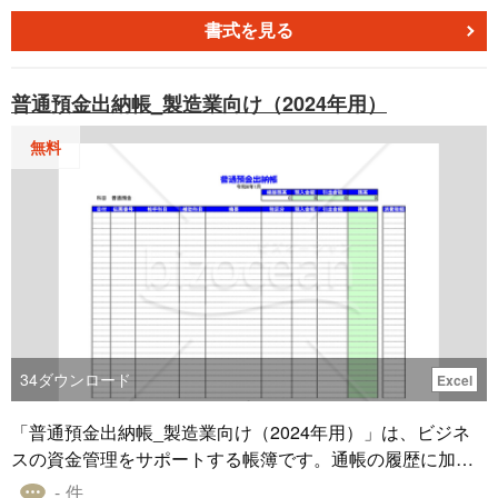
のExcelテンプレートは、製造業に特化しており、請求金額
との整合性を確保します。 12カ月分のデータを整理し、取
書式を見る
引の透明性を向上させるためにご利用ください。このテン
プレートは無料でダウンロード可能です。是非ご利用いた
普通預金出納帳_製造業向け（2024年用）
だき、業務の効率化にお役立てください。
無料
34
ダウンロード
Excel
「普通預金出納帳_製造業向け（2024年用）」は、ビジネ
スの資金管理をサポートする帳簿です。通帳の履歴に加
え、製造業特有の取引明細を管理・記録できます。令和6年
- 件