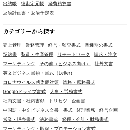
とで、より精度の高い経営判断や事業計画の策定が可能に
出納帳
総勘定元帳
経費精算書
なります。 ・過去の報告書と比較することで原価の変動を
返済計画書・返済予定表
追跡でき、効率的な生産体制の構築に役立てることが可能
となります。 こちらは無料でダウンロードできる、Word版
の「製造原価報告書【報告式】」のテンプレートです。当
カテゴリーから探す
期の製品製造にかかったコストを正確に把握し、経営分析
や原価管理を推進するために、本テンプレートをご活用く
売上管理
業務管理
経営・監査書式
業種別の書式
ださい。
契約書
製造・生産管理
リモートワーク
請求・注文
マーケティング
その他（ビジネス向け）
社外文書
英文ビジネス書類・書式（Letter）
コロナウイルス感染症対策
総務・庶務書式
Googleドライブ書式
人事・労務書式
社内文書・社内書類
トリセツ
企画書
中国語・中文ビジネス文書・書式
経理業務
経営企画
営業・販売書式
法務書式
経理・会計・財務書式
マーケティング・販促・プロモーション書式