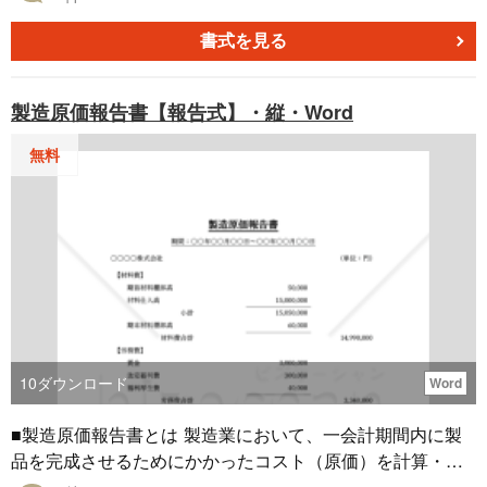
1月から12月までの入出金履歴を精密かつ頻繁に記録するこ
とで、資金動向をタイムリーに把握できます。 このExcel
書式を見る
テンプレートは、製造業向けになっており、12カ月分の取
引情報を一元管理できます。また無料でダウンロードいた
製造原価報告書【報告式】・縦・Word
だけます。製造業の資金管理にぜひお役立てください。
無料
10
ダウンロード
Word
■製造原価報告書とは 製造業において、一会計期間内に製
品を完成させるためにかかったコスト（原価）を計算・集
計するための財務諸表の1つです。材料費、労務費、経費の