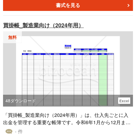
流れます。このテンプレートは、そうした細かな出費や収
書式を見る
入を一元管理する場面で非常に役立ちます。このテンプレ
ートは無料でダウンロードできます。
買掛帳_製造業向け（2024年用）
無料
48
ダウンロード
Excel
「買掛帳_製造業向け（2024年用）」は、仕入先ごとに入
出金を管理する重要な帳簿です。令和6年1月から12月まで
の記録を通じて、正確な買掛金の動向を把握できます。こ
- 件