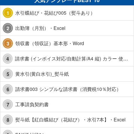
人気テンプレートBEST 10
水引蝶結び・花結び005（熨斗あり）
1
出勤簿（月別）・Excel
2
領収書（領収証）基本形・Word
3
請求書 (インボイス対応/自動計算/A4 縦) カラー 使い方解説あり
4
黄水引(黄白水引)_熨斗紙
5
請求書003 シンプルな請求書（消費税10％対応）
6
工事請負契約書
7
熨斗紙【紅白蝶結び（花結び）・水引7本】・Excel
8