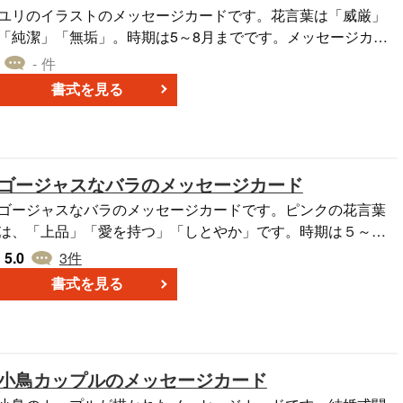
ユリのイラストのメッセージカードです。花言葉は「威厳」
「純潔」「無垢」。時期は5～8月までです。メッセージカー
ドは、はがきサイズでプリントアウトしてご利用ください。
- 件
はがきサイズからA4、A3サイズにも拡大して利用できます。
書式を見る
パワーポイント・エクセル・ワードなどにそのまま貼り付け
ることができます。
ゴージャスなバラのメッセージカード
ゴージャスなバラのメッセージカードです。ピンクの花言葉
は、「上品」「愛を持つ」「しとやか」です。時期は５～６
月までです。メッセージカードは、はがきサイズでプリント
5.0
3
件
アウトしてご利用ください。はがきサイズからA4、A3サイズ
書式を見る
にも拡大して利用できます。パワーポイント・エクセル・ワ
ードなどにそのまま貼り付けることができます。
小鳥カップルのメッセージカード