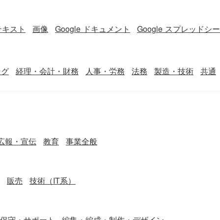
テキスト
画像
Google ドキュメント
Google スプレッドシ
ング
経理・会計・財務
人事・労務
法務
製造・技術
共通
広報・宣伝
教育
事業全般
販売
技術（IT系）
保守・サポート
編集・編成・制作・デザイン