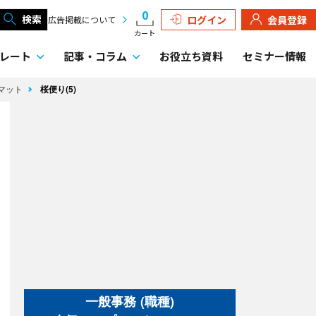
0
検索
ログイン
会員登録
広告掲載について
カート
レート
記事・
コラム
お役立ち資料
セミナー情報
マット
桜便り(5)
一般事務 (職種)