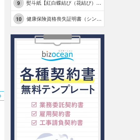
熨斗紙【紅白蝶結び（花結び）・水引7本】・Excel
9
健康保険資格喪失証明書（シンプル表形式版）・Excel【見本付き】
10