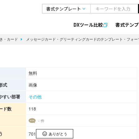
DXツール比較
書式
テンプ
き・カード
メッセージカード・グリーティングカードのテンプレート・フォー
無料
形式
画像
やすい部署
その他
ード数
118
- 件
う
701
ありがとう