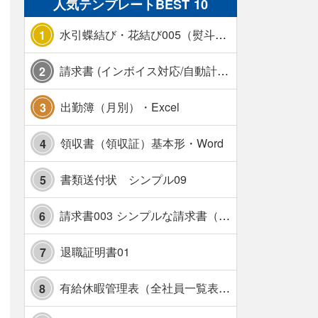
人気テンプレートBEST 10
水引蝶結び・花結び005（熨斗あり）
1
請求書 (インボイス対応/自動計算/A4 縦) カラー 使い方解説あり
2
出勤簿（月別）・Excel
3
領収書（領収証）基本形・Word
4
書類送付状 シンプル09
5
請求書003 シンプルな請求書（消費税10％対応）
6
退職証明書01
7
有給休暇管理表（全社員一覧表版）・横【見本付き】
8