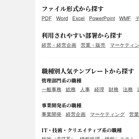
ファイル形式から探す
PDF
Word
Excel
PowerPoint
WMF
利用されやすい部署から探す
経営・経営企画
営業・販売
マーケティ
職種別人気テンプレートから探す
管理部門系の職種
一般事務
総務
人事
経理
財務
法務
事業開発系の職種
事業開発
経営企画
マーケティング
営業
IT・技術・クリエイティブ系の職種
技術（非IT系）
情報処理・情報システム