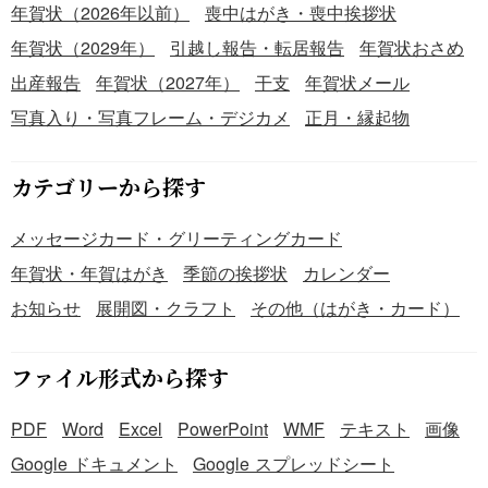
年賀状（2026年以前）
喪中はがき・喪中挨拶状
年賀状（2029年）
引越し報告・転居報告
年賀状おさめ
出産報告
年賀状（2027年）
干支
年賀状メール
写真入り・写真フレーム・デジカメ
正月・縁起物
カテゴリーから探す
メッセージカード・グリーティングカード
年賀状・年賀はがき
季節の挨拶状
カレンダー
お知らせ
展開図・クラフト
その他（はがき・カード）
ファイル形式から探す
PDF
Word
Excel
PowerPoint
WMF
テキスト
画像
Google ドキュメント
Google スプレッドシート