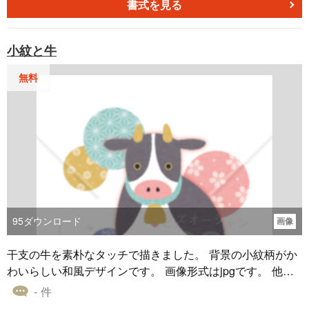
書式を見る
小紋と牛
無料
95
ダウンロード
画像
干支の牛を素朴なタッチで描きました。 背景の小紋柄がか
わいらしい和風デザインです。 画像形式はjpgです。 他に
Wordタイプもございます。
- 件