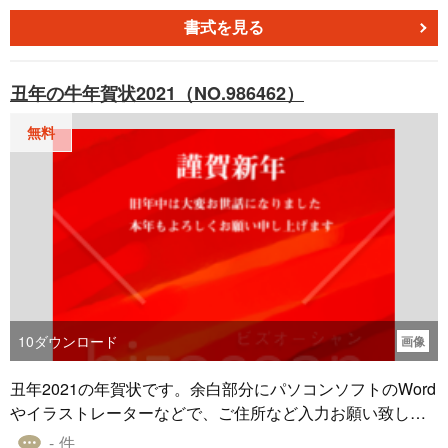
書式を見る
丑年の牛年賀状2021（NO.986462）
無料
10
ダウンロード
画像
丑年2021の年賀状です。余白部分にパソコンソフトのWord
やイラストレーターなどで、ご住所など入力お願い致しま
す。
- 件