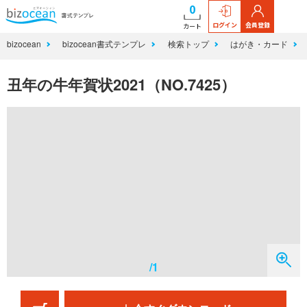
0
ログイン
会員登録
カート
bizocean
bizocean書式テンプレ
検索トップ
はがき・カード
丑年の牛年賀状2021（NO.7425）
/1