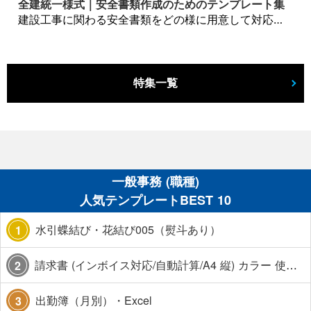
全建統一様式｜安全書類作成のためのテンプレート集
建設工事に関わる安全書類をどの様に用意して対応するか？関連書式テンプレートから書き方の注意点などの役立つコラムをbizoceanがお届けします。
特集一覧
一般事務 (職種)
人気テンプレートBEST 10
水引蝶結び・花結び005（熨斗あり）
1
請求書 (インボイス対応/自動計算/A4 縦) カラー 使い方解説あり
2
出勤簿（月別）・Excel
3