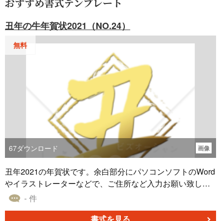
おすすめ書式テンプレート
丑年の牛年賀状2021（NO.24）
無料
67
ダウンロード
画像
丑年2021の年賀状です。余白部分にパソコンソフトのWord
やイラストレーターなどで、ご住所など入力お願い致しま
す。
- 件
書式を見る