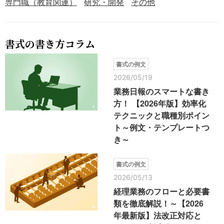
専門職（教育関連）
研究・開発
その他
書式の書き方コラム
書式の例文
2026/05/19
業務日報のスマートな書き
方！ 【2026年版】効率化
テクニックと職種別ポイン
ト～例文・テンプレートつ
き～
書式の例文
2026/05/13
経理業務のフローと必要書
類を徹底解説！～【2026
年最新版】法改正対応と