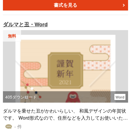
書式を見る
ダルマと丑・Word
無料
405
ダウンロード
Word
ダルマを乗せた丑がかわいらしい、 和風デザインの年賀状
です。 Word形式なので、住所などを入力してお使いいただ
けます。
- 件