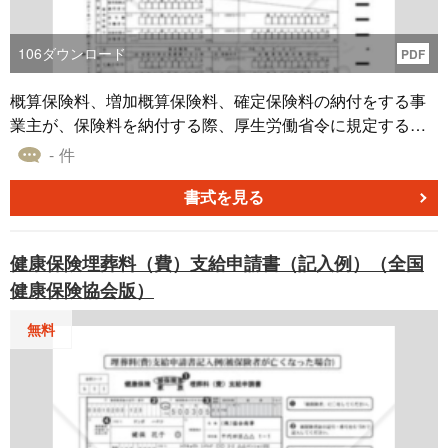
106
ダウンロード
PDF
概算保険料、増加概算保険料、確定保険料の納付をする事
業主が、保険料を納付する際、厚生労働省令に規定する要
件に従って、同時に提出する申告書の記載内容と手続を示
- 件
した書類
書式を見る
健康保険埋葬料（費）支給申請書（記入例）（全国
健康保険協会版）
無料