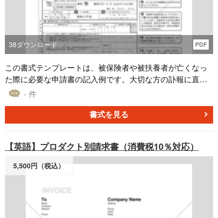
38
ダウンロード
PDF
この書式テンプレートは、被保険者や被扶養者が亡くなっ
た際に必要な申請書の記入例です。大切な方の訃報に直面
したとき、感情的な負担を軽減し、手続きを迅速かつスム
- 件
ーズに進めるのに役立ちます。この無料ダウンロード可能
な書式は、どのようなシーンで、いかにして役立つかを具
書式を見る
体的に示します。 遺族の方々にとって、この記入例は非常
に貴重で、必要な情報を整理し、必要な手続きを遂行する
【英語】プロダクト別請求書（消費税10％対応）
のに役立ちます。大切な時間を節約し、煩雑なプロセスを
簡略化するため、是非ご利用ください。
5,500円（税込）