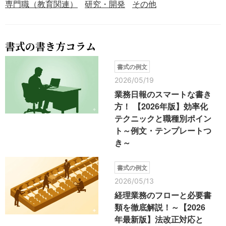
専門職（教育関連）
研究・開発
その他
書式の書き方コラム
書式の例文
2026/05/19
業務日報のスマートな書き
方！ 【2026年版】効率化
テクニックと職種別ポイン
ト～例文・テンプレートつ
き～
書式の例文
2026/05/13
経理業務のフローと必要書
類を徹底解説！～【2026
年最新版】法改正対応と