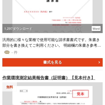
用します。 ・自社の雇用状況を数値で把握し、法定雇用率
に対する達成度を評価することを目的としています。 ・障
害者雇用の実績を評価してもらい、必要な支援を受けるた
めの基礎資料として活用します。 ■利用するメリット ・自
社の障害者雇用状況を客観的に把握し、改善点を見つける
1,297
ダウンロード
Word
ことができます。 ・企業の社会的責任を果たすことで、社
会的な信頼を得ることができます。 ・障害者雇用に関する
汎用的に様々な業種で使用可能な請求書書式です。朱書き
助成金の申請や、支援制度の利用が可能になります。 こち
部分を書き換えてご利用ください。 明細欄の朱書き参考例
らはPDFで作成された「障害者雇用状況報告書」のテンプ
は、個人事業主として活動されるシステムエンジニア等の
- 件
レートです。無料でダウンロードできるので、自社の障害
方が1人月稼働した場合を想定しています。項目名も含めて
者の雇用状況の把握や報告にご活用ください。 なお、厚生
実態に合った明細に書き換えれば、他のいろいろなケース
書式を見る
労働省のホームページでも無料で入手できます。 ※出典：
で使用可能です。明細欄に「別紙」と書いて、詳細な明細
厚生労働省（https://www.mhlw.go.jp/） ※本テンプレートの
を別紙として作成し、添付することでもいいでしょう。
作業環境測定結果報告書（証明書）【見本付き】
見本は、利用者の利便性向上を目的としてbizoceanが作成
「今月中に」と書かれている部分も参考例なので、実際の
した参考例です
取り決め等に従って、「10日間以内に」「今月25日まで
無料
に」等と必要に応じて書き換えてください。 インボイス制
度に対応しており、適格請求書としての要件を備えており
ますが、適格請求書発行事業者でない方は、「適格請求書