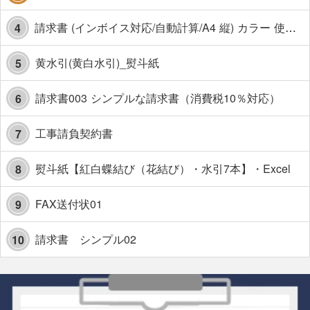
請求書 (インボイス対応/自動計算/A4 縦) カラー 使い方解説あり
4
黄水引(黄白水引)_熨斗紙
5
請求書003 シンプルな請求書（消費税10％対応）
6
工事請負契約書
7
熨斗紙【紅白蝶結び（花結び）・水引7本】・Excel
8
FAX送付状01
9
請求書 シンプル02
10