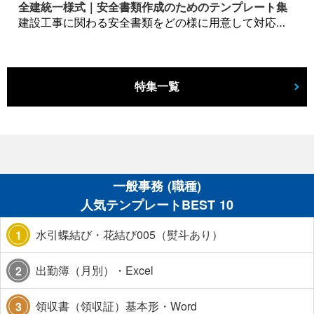
全建統一様式｜安全書類作成のためのテンプレート集
建設工事に関わる安全書類をどの様に用意して対応するか？関連書式テンプレートから書き方の注意点などの役立つコラムをbizoceanがお届けします。
特集一覧
一般事務 (職種)
人気テンプレートBEST 10
水引蝶結び・花結び005（熨斗あり）
1
出勤簿（月別）・Excel
2
領収書（領収証）基本形・Word
3