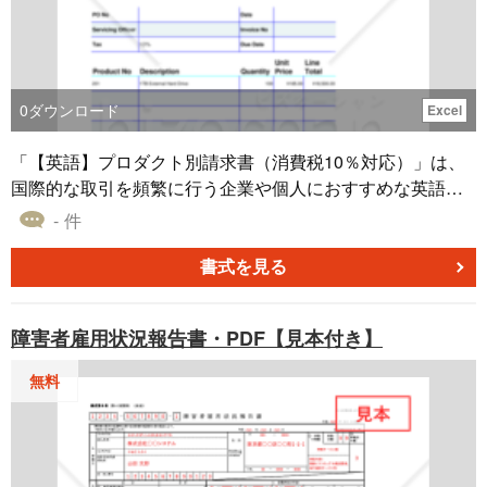
0
ダウンロード
Excel
「【英語】プロダクト別請求書（消費税10％対応）」は、
国際的な取引を頻繁に行う企業や個人におすすめな英語版
の請求書テンプレートです。製品などのプロダクト別に入
- 件
力することができます。 効率的かつ誤解の少ないビジネス
コミュニケーションを実現するための一助として、ぜひご
書式を見る
活用ください。消費税10%に対応しています。
障害者雇用状況報告書・PDF【見本付き】
無料