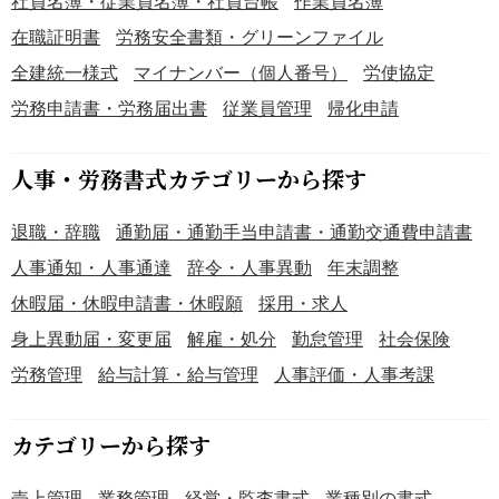
社員名簿・従業員名簿・社員台帳
作業員名簿
可能です。 ＜社内安全衛生管理の証拠書類として＞ 衛生委
在職証明書
労務安全書類・グリーンファイル
員会や産業医が検討する際の基礎資料として活用できま
全建統一様式
マイナンバー（個人番号）
労使協定
す。 ＜作業環境改善計画の策定に＞ 管理区分ごとの測定履
歴を参照し、改善措置の効果検証に役立ちます。 ■作成・
労務申請書・労務届出書
従業員管理
帰化申請
利用時のポイント ＜測定機関情報は正確に記載＞ 登録番
号・所在地・担当測定士名は必ず記入し、証明性を担保し
人事・労務書式カテゴリーから探す
てください。 ＜管理区分を正しく判定＞ 幾何平均値などの
計算結果をもとに、第1〜第3管理区分を明記しましょう。
退職・辞職
通勤届・通勤手当申請書・通勤交通費申請書
＜衛生委員会や産業医の意見も記載＞ 専門家の意見を添え
て、改善措置の妥当性を示すことが重要です。 ■テンプレ
人事通知・人事通達
辞令・人事異動
年末調整
ートの利用メリット ＜見本付きで作成が容易＞ 記載例を参
休暇届・休暇申請書・休暇願
採用・求人
考に、初めての作成でもスムーズに記入できます。 ＜公式
身上異動届・変更届
解雇・処分
勤怠管理
社会保険
様式で安心・無料＞ 労働局公式文書のため安心してご利用
いただけます。 ※出典：「石川労働局ホームページ」（http
労務管理
給与計算・給与管理
人事評価・人事考課
s://jsite.mhlw.go.jp/ishikawa-roudoukyoku/） ※本テンプレー
トの見本は、利用者の利便性向上を目的としてbizoceanが
カテゴリーから探す
作成した参考例です ※法令改正により様式・記載事項が変
更される場合がありますので、最新の法令・行政指導を必
売上管理
業務管理
経営・監査書式
業種別の書式