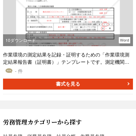
発行事業者登録番号」の表示を削除してください。 参考例
は消費税の軽減税率適用分はない想定ですが、有りの場合
は軽減税率適用分に関わる記述を追加して、「軽減税率
（8%）適用分はありません。」の言葉を消してください。
10
ダウンロード
Word
作業環境の測定結果を記録・証明するための「作業環境測
定結果報告書（証明書）」テンプレートです。測定機関の
登録番号や測定士の氏名、測定物質・管理濃度、測定結果
- 件
に基づく管理区分などを網羅的に記載でき、労働安全衛生
法および関連法令に基づく作業環境管理の証明資料として
書式を見る
利用可能です。 ■作業環境測定結果報告書とは 事業場が委
託する作業環境測定の結果について、測定機関が法令に基
づき証明するための公式文書です。化学物質等の測定値や
管理区分、必要な改善措置などを記録でき、事業場の労働
環境を把握・改善する基礎資料となります。 ■テンプレー
労務管理カテゴリーから探す
トの利用シーン ＜労働基準監督署への提出資料として＞ 測
定機関による結果証明を添付し、法定の報告手続きに対応