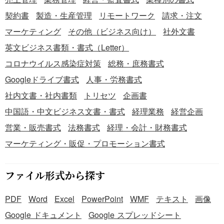
ずご確認ください。
契約書
製造・生産管理
リモートワーク
請求・注文
マーケティング
その他（ビジネス向け）
社外文書
英文ビジネス書類・書式（Letter）
コロナウイルス感染症対策
総務・庶務書式
Googleドライブ書式
人事・労務書式
社内文書・社内書類
トリセツ
企画書
中国語・中文ビジネス文書・書式
経理業務
経営企画
営業・販売書式
法務書式
経理・会計・財務書式
マーケティング・販促・プロモーション書式
ファイル形式から探す
PDF
Word
Excel
PowerPoint
WMF
テキスト
画像
Google ドキュメント
Google スプレッドシート