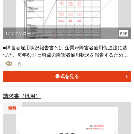
17
ダウンロード
PDF
■障害者雇用状況報告書とは 企業が障害者雇用促進法に基
づき、毎年6月1日時点の障害者雇用状況を報告するための
書類です。一定数以上（※2024年4月現在は40人以上）の常
- 件
用雇用労働者を雇用する企業に提出が義務付けられてお
り、国が法定雇用率の達成状況を把握し、施策検討や指導
書式を見る
を行うために活用されます。 ■利用するシーン ・毎年6月1
日時点の障害者の雇用人数を把握し、管轄の公共職業安定
請求書（汎用）
所（ハローワーク）に報告する際に使用します。 ・障害者
雇用に関する社内評価や、外部からの監査・調査に対応す
無料
るための資料として活用されます。 ・障害者雇用計画を策
定する前に、現状の雇用状況を可視化し、課題を洗い出す
際に用いられます。 ■利用する目的 ・障害者雇用促進法に
基づき、企業の障害者雇用の実態を国に報告するために使