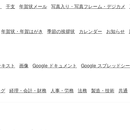
）
干支
年賀状メール
写真入り・写真フレーム・デジカメ
年賀状・年賀はがき
季節の挨拶状
カレンダー
お知らせ
テキスト
画像
Google ドキュメント
Google スプレッドシ
ング
経理・会計・財務
人事・労務
法務
製造・技術
共通