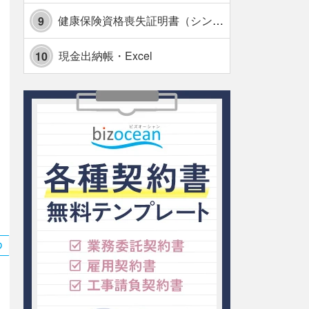
健康保険資格喪失証明書（シンプル表形式版）・Excel【見本付き】
9
現金出納帳・Excel
10