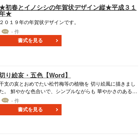
★初春とイノシシの年賀状デザイン縦★平成３１
年★
２０１９年の年賀状デザインです。
- 件
書式を見る
切り絵亥・五色【Word】
干支の亥とおめでたい松竹梅等の植物を 切り絵風に描きまし
た。 鮮やかな色合いで、シンプルながらも 華やかさのある和
風デザインです。 ビジネスや年配の方など、 どなたにもお使
- 件
いいただきやすいデザインです。 Word形式なので、住所など
書式を見る
を入力してお使いいただけます。