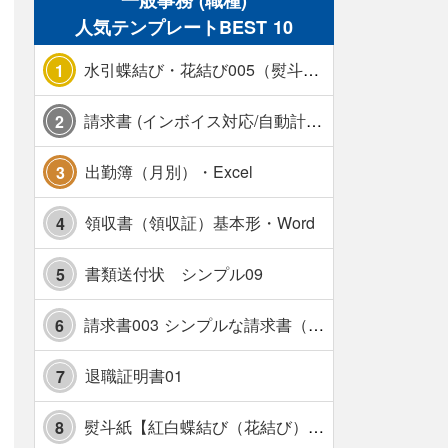
一般事務 (職種)
人気テンプレートBEST 10
水引蝶結び・花結び005（熨斗あり）
1
請求書 (インボイス対応/自動計算/A4 縦) カラー 使い方解説あり
2
出勤簿（月別）・Excel
3
領収書（領収証）基本形・Word
4
書類送付状 シンプル09
5
請求書003 シンプルな請求書（消費税10％対応）
6
退職証明書01
7
熨斗紙【紅白蝶結び（花結び）・水引7本】・Excel
8