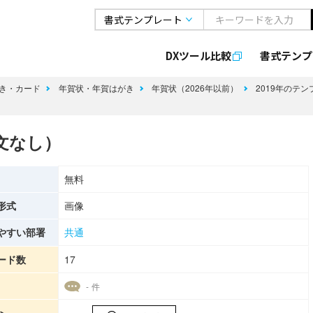
DXツール比較
書式
テンプ
き・カード
年賀状・年賀はがき
年賀状（2026年以前）
2019年のテ
文なし）
無料
形式
画像
やすい部署
共通
ード数
17
- 件