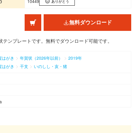
う
10449
ありがとう
無料ダウンロード
賀状テンプレートです。無料でダウンロード可能です。
>
>
賀はがき
年賀状（2026年以前）
2019年
>
>
賀はがき
干支
いのしし・亥・猪
a