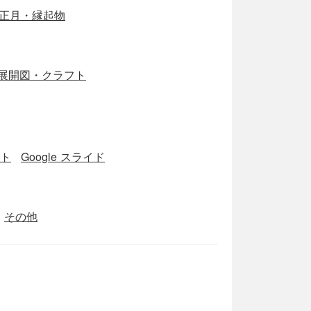
正月・縁起物
展開図・クラフト
ート
Google スライド
その他