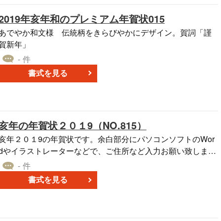
2019年亥年和のプレミアム年賀状015
あでやか和文様 伝統柄をきらびやかにデザイン。賀詞「謹
賀新年」
- 件
書式を見る
亥年の年賀状２０１9（NO.815）
亥年２０１9の年賀状です。余白部分にパソコンソフトのWor
dやイラストレーターなどで、ご住所など入力お願い致しま
す。
- 件
書式を見る