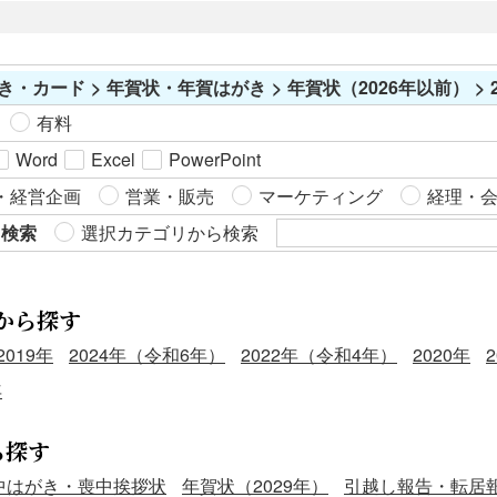
き・カード > 年賀状・年賀はがき > 年賀状（2026年以前） > 2
有料
Word
Excel
PowerPoint
・経営企画
営業・販売
マーケティング
経理・
ら検索
選択カテゴリから検索
から探す
2019年
2024年（令和6年）
2022年（令和4年）
2020年
年
ら探す
中はがき・喪中挨拶状
年賀状（2029年）
引越し報告・転居