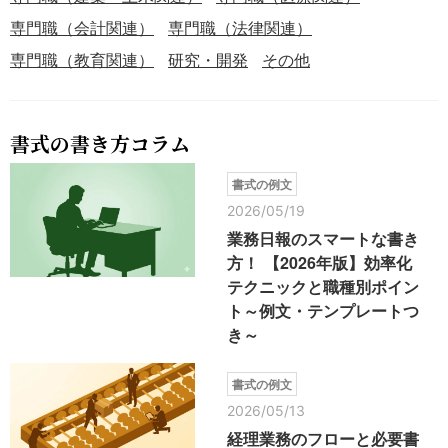
専門職（会計関連）
専門職（法律関連）
専門職（教育関連）
研究・開発
その他
書式の書き方コラム
書式の例文
2026/05/19
業務日報のスマートな書き
方！ 【2026年版】効率化
テクニックと職種別ポイン
ト～例文・テンプレートつ
き～
書式の例文
2026/05/13
経理業務のフローと必要書