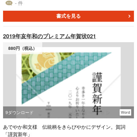
ます。
- 件
書式を見る
2019年亥年和のプレミアム年賀状021
880円（税込）
9
ダウンロード
Word
あでやか和文様 伝統柄をきらびやかにデザイン。賀詞
「謹賀新年」