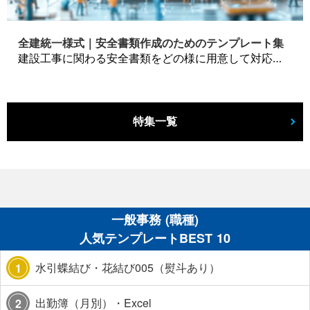
全建統一様式｜安全書類作成のためのテンプレート集
建設工事に関わる安全書類をどの様に用意して対応するか？関連書式テンプレートから書き方の注意点などの役立つコラムをbizoceanがお届けします。
特集一覧
一般事務 (職種)
人気テンプレートBEST 10
水引蝶結び・花結び005（熨斗あり）
1
出勤簿（月別）・Excel
2