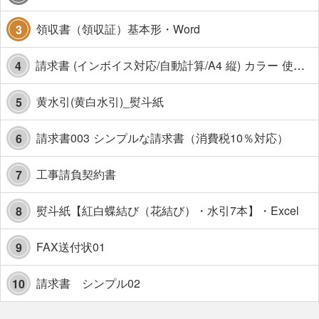
領収書（領収証）基本形・Word
3
請求書 (インボイス対応/自動計算/A4 縦) カラー 使い方解説あり
4
黄水引(黄白水引)_熨斗紙
5
請求書003 シンプルな請求書（消費税10％対応）
6
工事請負契約書
7
熨斗紙【紅白蝶結び（花結び）・水引7本】・Excel
8
FAX送付状01
9
請求書 シンプル02
10