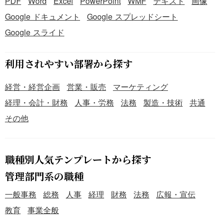
PDF
Word
Excel
PowerPoint
WMF
テキスト
画像
Google ドキュメント
Google スプレッドシート
Google スライド
利用されやすい部署から探す
経営・経営企画
営業・販売
マーケティング
経理・会計・財務
人事・労務
法務
製造・技術
共通
その他
職種別人気テンプレートから探す
管理部門系の職種
一般事務
総務
人事
経理
財務
法務
広報・宣伝
教育
事業全般