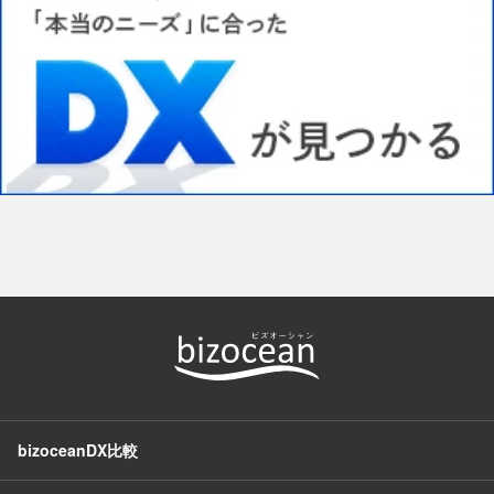
bizoceanDX比較