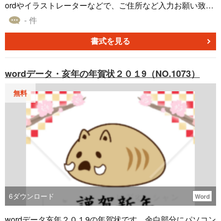
ordやイラストレーターなどで、ご住所など入力お願い致し
ます。
- 件
書式を見る
wordデータ・亥年の年賀状２０１9（NO.1073）
無料
6
ダウンロード
Word
wordデータ亥年２０１9の年賀状です。余白部分にパソコン