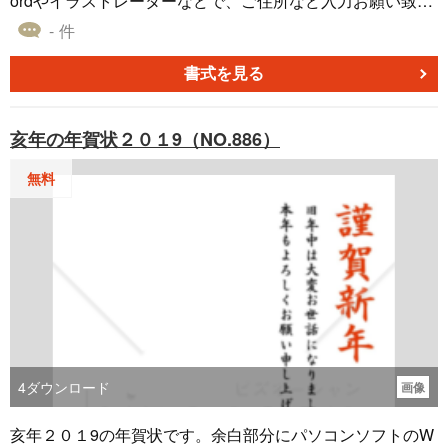
ordやイラストレーターなどで、ご住所など入力お願い致し
ます。
- 件
書式を見る
亥年の年賀状２０１9（NO.886）
無料
4
ダウンロード
画像
亥年２０１9の年賀状です。余白部分にパソコンソフトのW