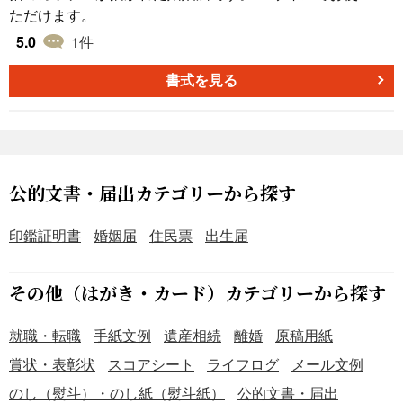
ただけます。
5.0
1
件
書式を見る
公的文書・届出カテゴリーから探す
印鑑証明書
婚姻届
住民票
出生届
その他（はがき・カード）カテゴリーから探す
就職・転職
手紙文例
遺産相続
離婚
原稿用紙
賞状・表彰状
スコアシート
ライフログ
メール文例
のし（熨斗）・のし紙（熨斗紙）
公的文書・届出