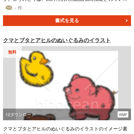
大形・白色の鳥で、絶滅が危惧されている世界的にも希少
- 件
な鳥です。「コウノトリが子宝を運んでくる」と言う言い
伝えがあり、神鳥として敬愛されています。赤ちゃんの誕
書式を見る
生を祝うメッセージカードの挿し絵などにご利用くださ
い。パワーポイント・エクセル・ワードなどにそのまま貼
クマとブタとアヒルのぬいぐるみのイラスト
り付け、拡大して利用することができます。全て無料です
ので是非ご活用ください。
無料
12
ダウンロード
WMF
クマとブタとアヒルのぬいぐるみのイラストのイメージ素