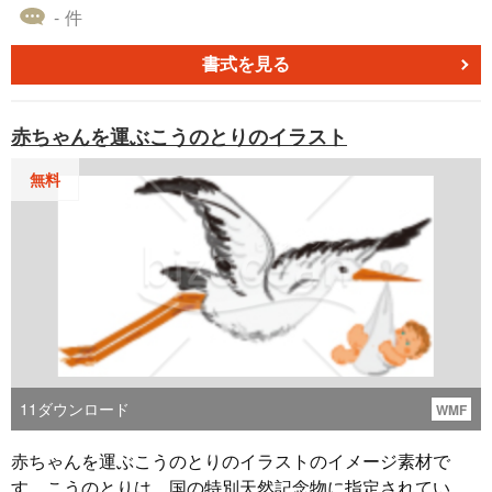
の役割と責任を明確にし、式の円滑な進行をサポートしま
- 件
す。媒酌人が担当する誓いの言葉や新郎新婦への祝福の言
葉が含まれています。絆を深め、感動的な瞬間を創り出す
書式を見る
ために、媒酌人の承諾状を適切に準備しましょう。素晴ら
しい祝福の日を演出するために、この重要な文書をご活用
赤ちゃんを運ぶこうのとりのイラスト
ください。
無料
11
ダウンロード
WMF
赤ちゃんを運ぶこうのとりのイラストのイメージ素材で
す。こうのとりは、国の特別天然記念物に指定されている