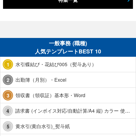
特集一覧
一般事務 (職種)
人気テンプレートBEST 10
水引蝶結び・花結び005（熨斗あり）
1
出勤簿（月別）・Excel
2
領収書（領収証）基本形・Word
3
請求書 (インボイス対応/自動計算/A4 縦) カラー 使い方解説あり
4
黄水引(黄白水引)_熨斗紙
5