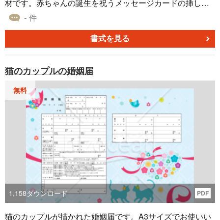
材です。赤ちゃんの誕生を祝うメッセージカードの挿し絵
などにご利用ください。パワーポイント・エクセル・ワー
- 件
ドなどにそのまま貼り付け、拡大して利用することができ
ます。全て無料ですので是非ご活用ください。
書式を見る
猫のカップルの婚姻届
無料
1,158
ダウンロード
PDF
猫のカップルが描かれた婚姻届です。A3サイズでお使いい