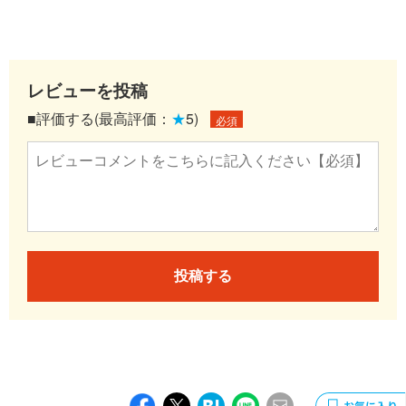
レビューを投稿
■評価する(最高評価：
★
5)
必須
投稿する