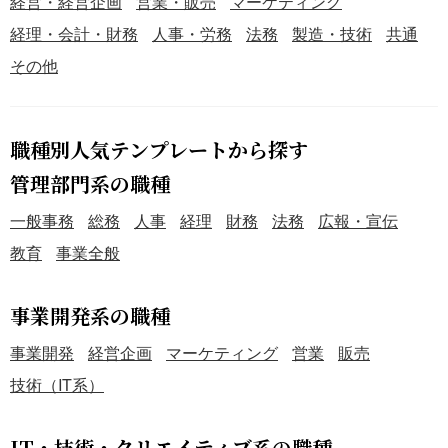
経営・経営企画
営業・販売
マーケティング
経理・会計・財務
人事・労務
法務
製造・技術
共通
その他
職種別人気テンプレートから探す
管理部門系の職種
一般事務
総務
人事
経理
財務
法務
広報・宣伝
教育
事業全般
事業開発系の職種
事業開発
経営企画
マーケティング
営業
販売
技術（IT系）
IT・技術・クリエイティブ系の職種