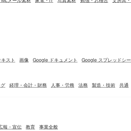
TMLメール素材
家電・IT
写真素材
勉強・お稽古
文房具・
テキスト
画像
Google ドキュメント
Google スプレッドシ
ング
経理・会計・財務
人事・労務
法務
製造・技術
共通
広報・宣伝
教育
事業全般