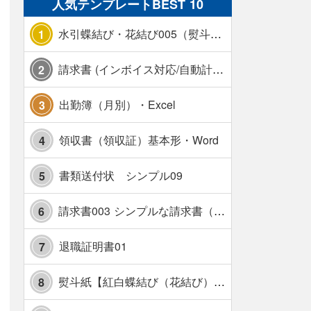
人気テンプレートBEST 10
水引蝶結び・花結び005（熨斗あり）
1
請求書 (インボイス対応/自動計算/A4 縦) カラー 使い方解説あり
2
出勤簿（月別）・Excel
3
領収書（領収証）基本形・Word
4
書類送付状 シンプル09
5
請求書003 シンプルな請求書（消費税10％対応）
6
退職証明書01
7
熨斗紙【紅白蝶結び（花結び）・水引7本】・Excel
8