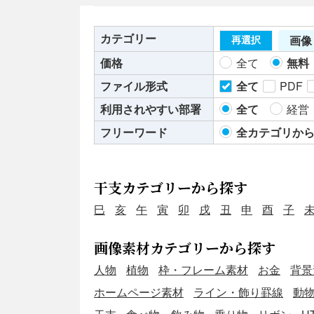
カテゴリー
画像 
再選択
価格
全て
無料
ファイル形式
全て
PDF
利用されやすい部署
全て
経営
フリーワード
全カテゴリか
干支カテゴリーから探す
巳
亥
午
寅
卯
戌
丑
申
酉
子
画像素材カテゴリーから探す
人物
植物
枠・フレーム素材
お金
背景
ホームページ素材
ライン・飾り罫線
動