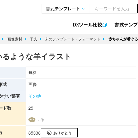
DXツール比較
書式
テンプ
像
画像素材
干支
未のテンプレート・フォーマット
赤ちゃんが着ぐる
いるような羊イラスト
無料
形式
画像
やすい部署
その他
ード数
25
- 件
う
65338
ありがとう