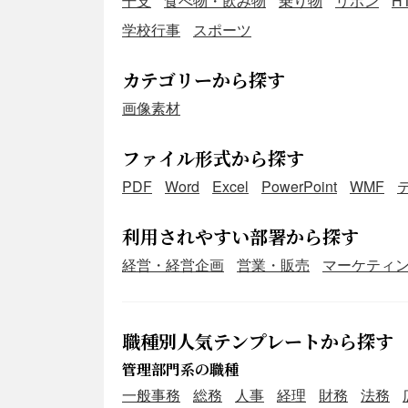
干支
食べ物・飲み物
乗り物
リボン
H
学校行事
スポーツ
カテゴリーから探す
画像素材
ファイル形式から探す
PDF
Word
Excel
PowerPoint
WMF
利用されやすい部署から探す
経営・経営企画
営業・販売
マーケティ
職種別人気テンプレートから探す
管理部門系の職種
一般事務
総務
人事
経理
財務
法務