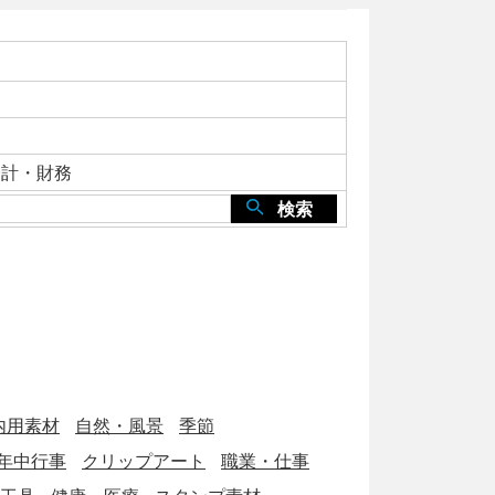
会計・財務
検索
内用素材
自然・風景
季節
年中行事
クリップアート
職業・仕事