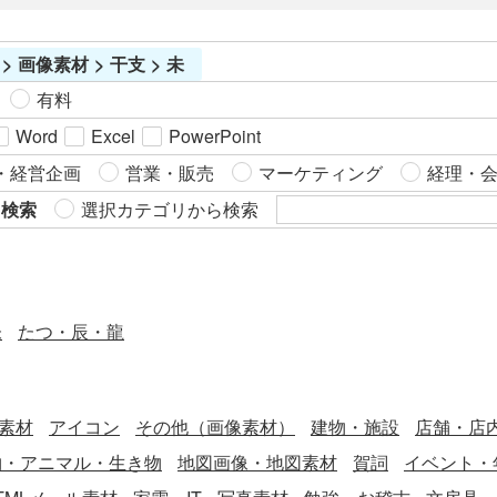
> 画像素材 > 干支 > 未
有料
Word
Excel
PowerPoint
・経営企画
営業・販売
マーケティング
経理・
ら検索
選択カテゴリから検索
未
たつ・辰・龍
素材
アイコン
その他（画像素材）
建物・施設
店舗・店
物・アニマル・生き物
地図画像・地図素材
賀詞
イベント・