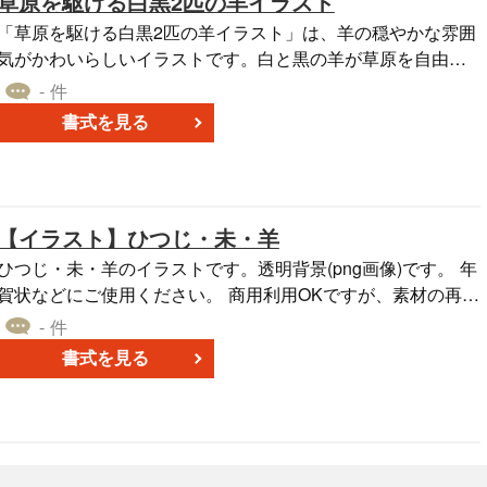
草原を駆ける白黒2匹の羊イラスト
「草原を駆ける白黒2匹の羊イラスト」は、羊の穏やかな雰囲
気がかわいらしいイラストです。白と黒の羊が草原を自由に
駆け巡る様子が感じられるデザインとなっています。 このイ
- 件
ラストはjpgフォーマットのため、Wordや他の文書編集ツール
書式を見る
で簡単に利用することが可能です。 無料でダウウンロードで
きます。年賀状や資料作成にこのイラストを活用してみてく
ださい。
【イラスト】ひつじ・未・羊
ひつじ・未・羊のイラストです。透明背景(png画像)です。 年
賀状などにご使用ください。 商用利用OKですが、素材の再配
布はご遠慮ください。
- 件
書式を見る