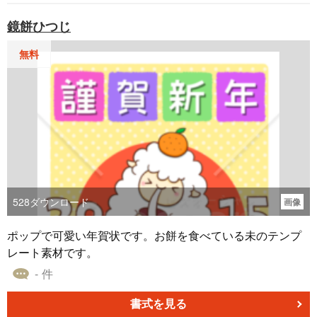
鏡餅ひつじ
無料
528
ダウンロード
画像
ポップで可愛い年賀状です。お餅を食べている未のテンプ
レート素材です。
- 件
書式を見る