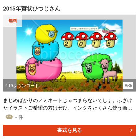
ドは無料ですので、ぜひ新年のご挨拶に向けてご準備くだ
2015年賀状ひつじさん
さい。書家「書家 かな」さんの直筆の賀詞が、心温まる一
言を贈るお手伝いをします。
無料
119
ダウンロード
画像
まじめばかりのノミネートじゃつまらないでしょ。ふざけ
たイラストご希望の方はぜひ。インクをたくさん使う画像
なので外注の業者に沢山インクを使わせたい人にお勧めで
- 件
す。自宅プリンタだとちょっともったいない。
書式を見る