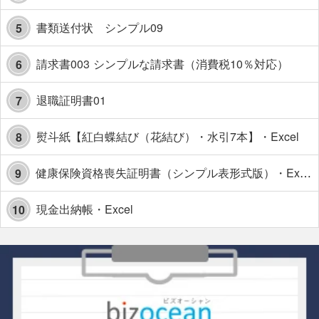
書類送付状 シンプル09
5
請求書003 シンプルな請求書（消費税10％対応）
6
退職証明書01
7
熨斗紙【紅白蝶結び（花結び）・水引7本】・Excel
8
健康保険資格喪失証明書（シンプル表形式版）・Excel【見本付き】
9
現金出納帳・Excel
10