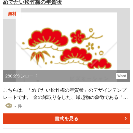
めでたい松竹梅の年賀状
無料
286
ダウンロード
Word
こちらは、「めでたい松竹梅の年賀状」のデザインテンプ
レートです。 金の縁取りをした、縁起物の象徴である「松
竹梅」のイラストが印象的な本デザインテンプレートは、
- 件
Wordで作成しているので、テキストを編集することが可能
です。 無料でダウンロードできる「めでたい松竹梅の年賀
書式を見る
状」のデザインテンプレートを、新たな年を迎えたあいさ
つにご活用ください。