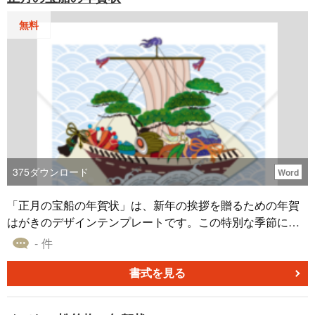
無料
375
ダウンロード
Word
「正月の宝船の年賀状」は、新年の挨拶を贈るための年賀
はがきのデザインテンプレートです。この特別な季節に、
遠くの友人や家族に感謝の気持ちを込めてメッセージを送
- 件
りましょう。新年の賀詞や感謝の言葉を書き込むのに最適
です。また、過去一年間の思い出や願望、今年の抱負など
書式を見る
も簡単に追加できます。今年も素晴らしい一年になること
を願っています。