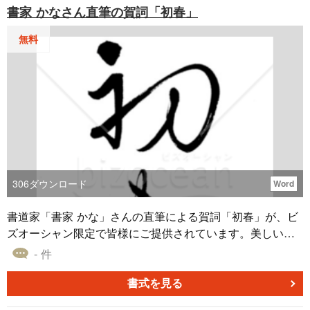
書家 かなさん直筆の賀詞「初春」
無料
306
ダウンロード
Word
書道家「書家 かな」さんの直筆による賀詞「初春」が、ビ
ズオーシャン限定で皆様にご提供されています。美しい文
字で描かれたこの賀詞は、新春の気持ちを込めた挨拶にぴ
- 件
ったりです。年賀状の賀詞やテンプレートとして、自由に
ご活用いただけます。特別なデザインと文字の組み合わせ
書式を見る
で、あなたの年賀状を個性的に彩りませんか？ダウンロー