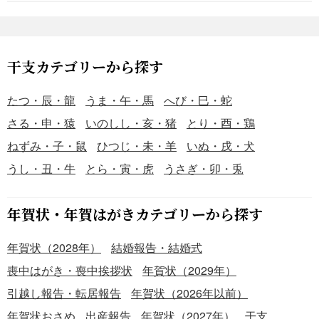
干支カテゴリーから探す
たつ・辰・龍
うま・午・馬
へび・巳・蛇
さる・申・猿
いのしし・亥・猪
とり・酉・鶏
ねずみ・子・鼠
ひつじ・未・羊
いぬ・戌・犬
うし・丑・牛
とら・寅・虎
うさぎ・卯・兎
年賀状・年賀はがきカテゴリーから探す
年賀状（2028年）
結婚報告・結婚式
喪中はがき・喪中挨拶状
年賀状（2029年）
引越し報告・転居報告
年賀状（2026年以前）
年賀状おさめ
出産報告
年賀状（2027年）
干支