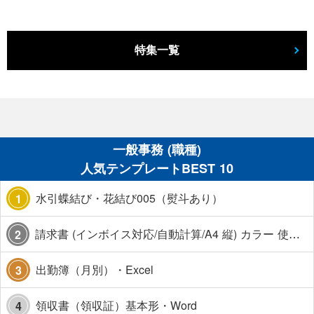
特集一覧
一般事務 (職種)
人気テンプレートBEST 10
水引蝶結び・花結び005（熨斗あり）
1
請求書 (インボイス対応/自動計算/A4 縦) カラー 使い方解説あり
2
出勤簿（月別）・Excel
3
領収書（領収証）基本形・Word
4