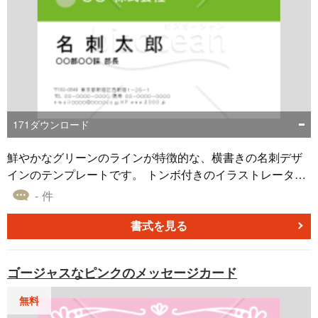
171
ダウンロード
鮮やかなグリーンのラインが特徴的な、横書きの名刺デザ
インのテンプレートです。 トンボ付きのイラストレータの
データなので、自在に編集できます。 ロゴを設置するスペ
- 件
ースも確保されており、デザインや色、フォントサイズも
自由に変更できます。 A4用紙に印刷すれば、ビジネスの顔
書式を見る
となる名刺を簡単に作成することが可能です。ダウンロー
ドしてご利用ください。
ゴージャスなピンクのメッセージカード
無料