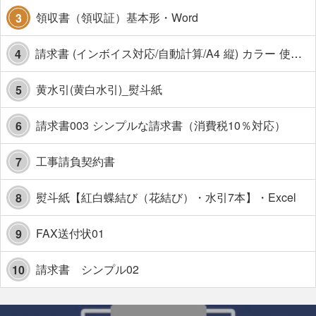
領収書（領収証）基本形・Word
3
請求書 (インボイス対応/自動計算/A4 縦) カラー 使い方解説あり
4
黄水引(黄白水引)_熨斗紙
5
請求書003 シンプルな請求書（消費税10％対応）
6
工事請負契約書
7
熨斗紙【紅白蝶結び（花結び）・水引7本】・Excel
8
FAX送付状01
9
請求書 シンプル02
10