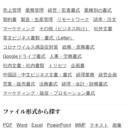
売上管理
業務管理
経営・監査書式
業種別の書式
契約書
製造・生産管理
リモートワーク
請求・注文
マーケティング
その他（ビジネス向け）
社外文書
英文ビジネス書類・書式（Letter）
コロナウイルス感染症対策
総務・庶務書式
Googleドライブ書式
人事・労務書式
社内文書・社内書類
トリセツ
企画書
中国語・中文ビジネス文書・書式
経理業務
経営企画
営業・販売書式
法務書式
経理・会計・財務書式
マーケティング・販促・プロモーション書式
ファイル形式から探す
PDF
Word
Excel
PowerPoint
WMF
テキスト
画像