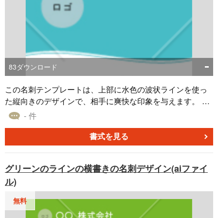
83
ダウンロード
この名刺テンプレートは、上部に水色の波状ラインを使っ
た縦向きのデザインで、相手に爽快な印象を与えます。 名
刺は企業や個人のブランドを表現するための重要なマーケ
- 件
ティング手段で、自分で制作することにより、コストを抑
えられます。 色合いやフォントの変更、企業ロゴの追加な
書式を見る
どは自由にでき、自分自身や会社の特徴を効果的にアピー
ルできます。 すぐに利用できるイラストレータデータ形式
グリーンのラインの横書きの名刺デザイン(aiファイ
となっているので、ダウンロード（無料）してお使いくだ
ル)
さい。
無料