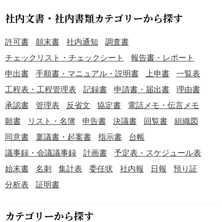
して使用。 ■利用・作成時のポイント ＜表彰内容を用途に
合わせてカスタマイズ＞ 「頑張りました！」「おめでと
社内文書・社内書類カテゴリーから探す
う！」など、シチュエーションに応じた文言を追加すると
効果的。 ＜視認性の高いデザイン＞ イラストと文字のバラ
許可書
顛末書
社内通知
調査書
ンスを考慮し、表彰対象者の名前や賞のタイトルが目立つ
チェックリスト・チェックシート
報告書・レポート
ように配置する。 ＜印刷時のサイズ設定を確認＞ A4サイ
申出書
手順書・マニュアル・説明書
上申書
一覧表
ズでの印刷が最適なため、レイアウトの崩れがないか事前
に確認する。 ■テンプレートの利用メリット ＜先生や保育
工程表・工程管理表
記録書
申請書・届出書
理由書
士にとって使いやすい＞ フォーマットが整っているため、
承認書
管理表
反省文
協定書
電話メモ・伝言メモ
短時間で簡単に表彰状を作成できる。 ＜保護者や受賞者に
願書
リスト・名簿
申告書
決議書
回覧書
組織図
喜ばれるデザイン＞ 可愛い動物イラストが表彰状の特別感
を演出し、思い出として残る。 ＜さまざまなイベントで活
同意書
稟議書・起案書
指示書
台帳
用可能＞ 学校行事、習い事、スポーツ活動など、幅広いシ
議事録・会議議事録
計画書
予定表・スケジュール表
ーンで利用できる。
始末書
名刺
集計表
委任状
社内報
日報
預り証
分析表
証明書
カテゴリーから探す