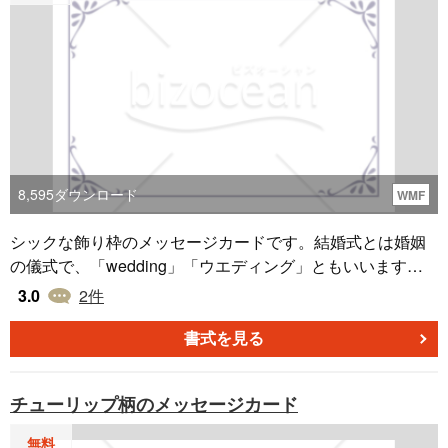
8,595
ダウンロード
WMF
シックな飾り枠のメッセージカードです。結婚式とは婚姻
の儀式で、「wedding」「ウエディング」ともいいます。
手作りの招待状やメッセージカード、席次表、席札、メニ
3.0
2
件
ュー表、ウェルカムボード、プロフィールを作る際にご利
用ください。 メッセージカードは、はがきサイズでプリン
書式を見る
トアウトしてご利用ください。
チューリップ柄のメッセージカード
無料