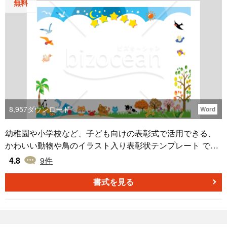
無料
8,957
ダウンロード
Word
幼稚園や小学校など、子ども向けの表彰式で活用できる、
かわいい動物や鳥のイラスト入り表彰状テンプレート で
す。明るく華やかなデザインが特徴で、受賞者に喜びや達
4.8
9
件
成感を感じてもらえるよう工夫されています。 ■利用シー
ン ・先生や保育士が、幼稚園や保育園、小学校での表彰式
書式を見る
や頑張り賞の授与に利用。 ・コンテスト主催者が、子ども
向けの学習発表会や創作イベントの表彰状として活用。 ・
スポーツ指導者が、スポーツ大会や課外活動での表彰状と