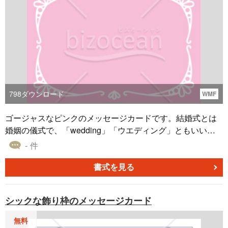
798
ダウンロード
WMF
ゴージャスなピンクのメッセージカードです。結婚式とは
婚姻の儀式で、「wedding」「ウエディング」ともいいま
す。手作りの招待状やメッセージカード、席次表、席札、
- 件
メニュー表、ウェルカムボード、プロフィールを作る際に
ご利用ください。 メッセージカードは、はがきサイズでプ
書式を見る
リントアウトしてご利用ください。
シックな飾り枠のメッセージカード
無料