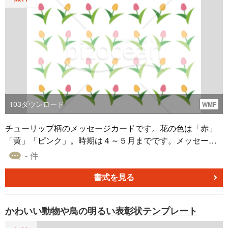
103
ダウンロード
WMF
チューリップ柄のメッセージカードです。花の色は「赤」
「黄」「ピンク」。時期は４～５月までです。メッセージ
カードは、はがきサイズでプリントアウトしてご利用くだ
- 件
さい。はがきサイズからA4、A3サイズにも拡大して利用で
きます。パワーポイント・エクセル・ワードなどにそのま
書式を見る
ま貼り付けることができます。
かわいい動物や鳥の明るい表彰状テンプレート