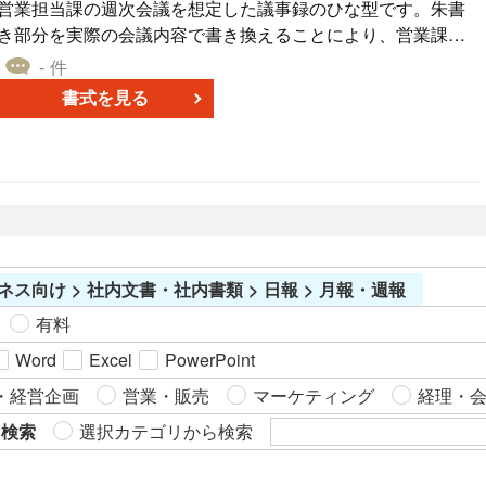
営業担当課の週次会議を想定した議事録のひな型です。朱書
き部分を実際の会議内容で書き換えることにより、営業課の
会議議事録を手際良く作成できます。2ページ以上になるとき
- 件
は、フッターにページを挿入するとよいでしょう。対面で出
書式を見る
席した人とWeb会議経由出席した人とを区別しています。課
長からの助言・指示が誰に向けられたものかをかっこ書きで
記録するようにしています。
ネス向け > 社内文書・社内書類 > 日報 > 月報・週報
有料
Word
Excel
PowerPoint
・経営企画
営業・販売
マーケティング
経理・
ら検索
選択カテゴリから検索