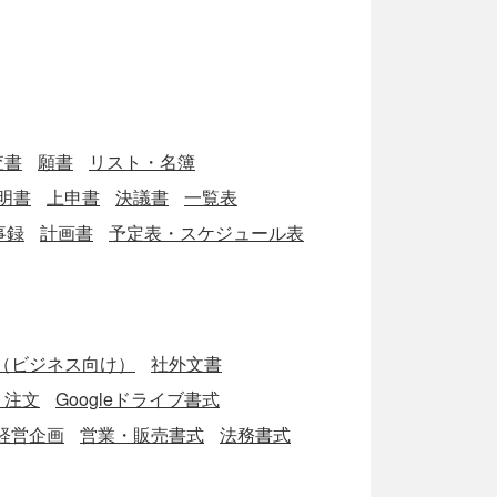
査書
願書
リスト・名簿
明書
上申書
決議書
一覧表
事録
計画書
予定表・スケジュール表
（ビジネス向け）
社外文書
・注文
Googleドライブ書式
経営企画
営業・販売書式
法務書式