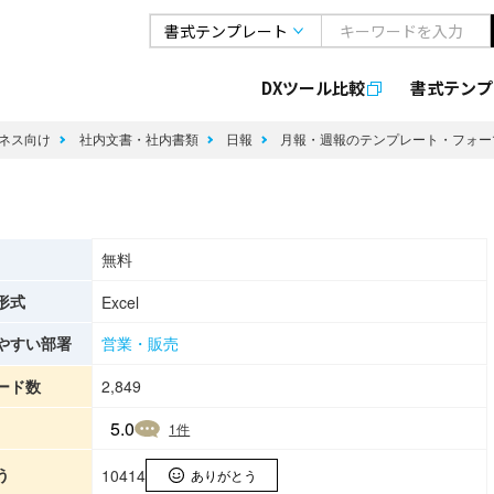
DXツール比較
書式
テンプ
ネス向け
社内文書・社内書類
日報
月報・週報のテンプレート・フォ
無料
形式
Excel
やすい部署
営業・販売
ード数
2,849
5.0
1
件
う
10414
ありがとう