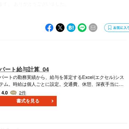
ます。 ありがとうございました。
パート給与計算_04
パートの勤務実績から、給与を算定するExcel(エクセル)シス
テム。時給は個人ごとに設定。交通費、休憩、深夜手当にも
対応。A4横(半年間/10人/時給)
4.0
2
件
書式を見る