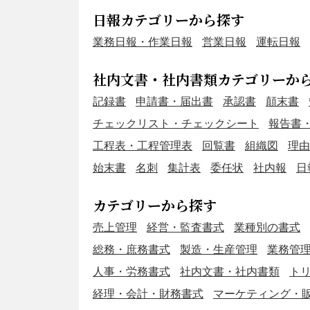
日報カテゴリーから探す
業務日報・作業日報
営業日報
運転日報
社内文書・社内書類カテゴリーか
記録書
申請書・届出書
承認書
顛末書
チェックリスト・チェックシート
報告書
工程表・工程管理表
回覧書
組織図
理由
始末書
名刺
集計表
委任状
社内報
日
カテゴリーから探す
売上管理
経営・監査書式
業種別の書式
総務・庶務書式
製造・生産管理
業務管
人事・労務書式
社内文書・社内書類
ト
経理・会計・財務書式
マーケティング・