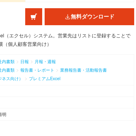
無料ダウンロード
cel（エクセル）システム。営業先はリストに登録することで
横（個人顧客営業向け）
>
>
社内書類
日報
月報・週報
>
>
社内書類
報告書・レポート
業務報告書・活動報告書
>
ジネス向け）
プレミアムExcel
裕明