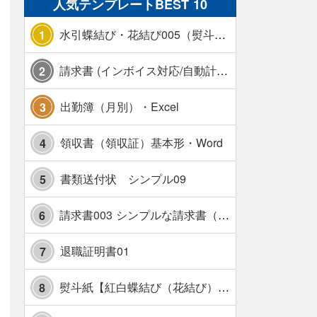
人気テンプレートBEST 10
水引蝶結び・花結び005（熨斗あり）
1
請求書 (インボイス対応/自動計算/A4 縦) カラー 使い方解説あり
2
出勤簿（月別）・Excel
3
領収書（領収証）基本形・Word
4
書類送付状 シンプル09
5
請求書003 シンプルな請求書（消費税10％対応）
6
退職証明書01
7
熨斗紙【紅白蝶結び（花結び）・水引7本】・Excel
8