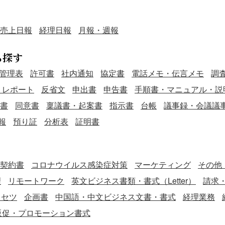
売上日報
経理日報
月報・週報
ら探す
管理表
許可書
社内通知
協定書
電話メモ・伝言メモ
調
・レポート
反省文
申出書
申告書
手順書・マニュアル・説
書
同意書
稟議書・起案書
指示書
台帳
議事録・会議議
報
預り証
分析表
証明書
契約書
コロナウイルス感染症対策
マーケティング
その他
理
リモートワーク
英文ビジネス書類・書式（Letter）
請求
リセツ
企画書
中国語・中文ビジネス文書・書式
経理業務
販促・プロモーション書式