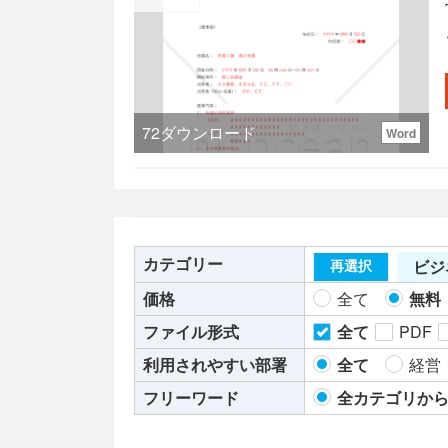
72
ダウンロード
Word
カテゴリー
ビジ
再選択
価格
全て
無料
ファイル形式
全て
PDF
利用されやすい部署
全て
経営
フリーワード
全カテゴリか