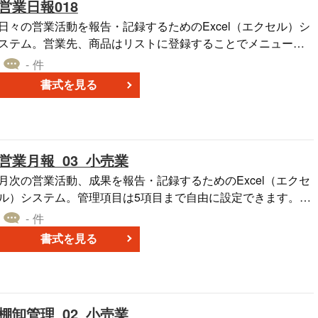
営業日報018
日々の営業活動を報告・記録するためのExcel（エクセル）シ
ステム。営業先、商品はリストに登録することでメニューか
ら呼び出すことができます。A4縦（汎用品営業向け）
- 件
書式を見る
営業月報_03_小売業
月次の営業活動、成果を報告・記録するためのExcel（エクセ
ル）システム。管理項目は5項目まで自由に設定できます。A4
縦（小売業向け、仕様品営業向け）
- 件
書式を見る
棚卸管理_02_小売業