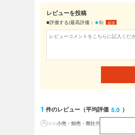
レビューを投稿
■評価する(最高評価：
★
5)
必須
1
5.0
件のレビュー
（平均評価
）
小売・卸売・商社
男性／60代
[業種]
2016.07.05