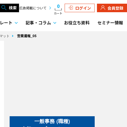
0
検索
ログイン
会員登録
広告掲載について
カート
レート
記事・
コラム
お役立ち資料
セミナー情報
ーマット
営業週報_05
一般事務 (職種)