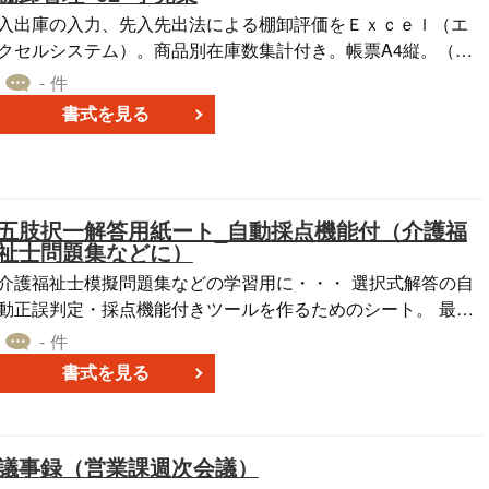
入出庫の入力、先入先出法による棚卸評価をＥｘｃｅｌ（エ
クセルシステム）。商品別在庫数集計付き。帳票A4縦。（小
売業向け）
- 件
書式を見る
五肢択一解答用紙ート_自動採点機能付（介護福
祉士問題集などに）
介護福祉士模擬問題集などの学習用に・・・ 選択式解答の自
動正誤判定・採点機能付きツールを作るためのシート。 最大
450問。 Phoneやandroidスマホで使えるExcelシート(モバイ
- 件
ル版Excelも無料) 詳しくはホームページをご覧ください。
書式を見る
議事録（営業課週次会議）