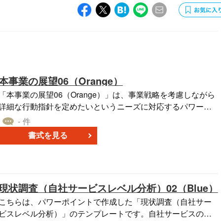
本事業の展望06（Orange）
「本事業の展望06（Orange）」は、事業戦略を考慮しながら
詳細な行動指針を定めたいというニーズに対応するパワーポ
イントテンプレートです。それぞれのフェイズにおける行動
- 件
項目が網羅されており、計画の可視化に役立ちます。特に便
書式を見る
利なのは、新規事業の立ち上げや既存事業の再構築を行なっ
ている企業や団体において、計画の全体像を一覧で確認した
い場合です。起業家、マネージャー、またはプロジェクトリ
ーダーが、具体的なステップを明示して進行を管理したい際
現状調査（自社サービスレベル分析）02（Blue）
にも有用です。
こちらは、パワーポイントで作成した「現状調査（自社サー
ビスレベル分析）」のテンプレートです。自社サービスのレ