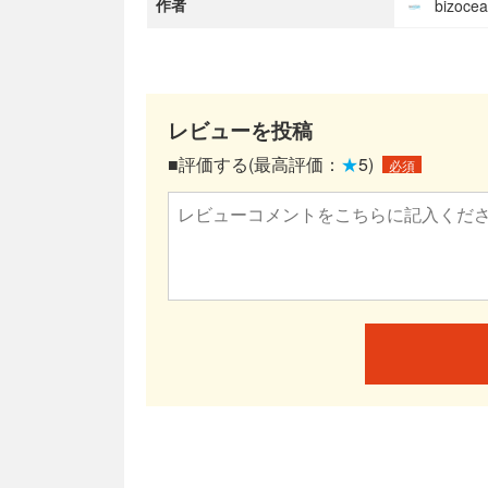
作者
bizoc
レビューを投稿
■評価する(最高評価：
★
5)
必須