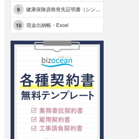
健康保険資格喪失証明書（シンプル表形式版）・Excel【見本付き】
9
現金出納帳・Excel
10