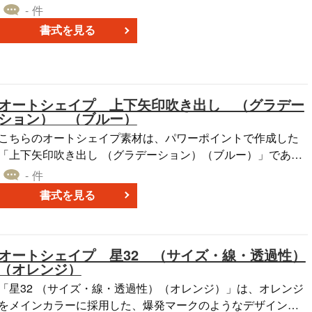
ベルを分析するときに役立ちます。 5つの項目について０～1
- 件
00％の値で評価する5角形のグラフと、分析結果を記載する枠
書式を見る
と表から構成されています。本テンプレートの5角形のグラフ
では、評価の値を明るめのブルーで表します。 こちらの現状
調査のテンプレートは、無料でダウンロードをすることがで
きます。ぜひ、ご活用ください。
オートシェイプ 上下矢印吹き出し （グラデー
ション） （ブルー）
こちらのオートシェイプ素材は、パワーポイントで作成した
「上下矢印吹き出し （グラデーション）（ブルー）」であ
り、明るい青色をベースカラーに採用しました。 「上下矢印
- 件
吹き出し （グラデーション）（ブルー）」は、対角線や中
書式を見る
央、角などのグラデーション効果を使った、複数のバリエー
ションを用意しており、調査レポートや提案資料などにご利
用いただくことが可能です。 無料でダウンロードできる本オ
オートシェイプ 星32 （サイズ・線・透過性）
ートシェイプ素材を、自社の業務にお役立ていただければと
（オレンジ）
思います。
「星32 （サイズ・線・透過性）（オレンジ）」は、オレンジ
をメインカラーに採用した、爆発マークのようなデザインを