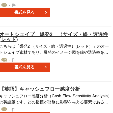
さまざまなパターンで作成したオートシェイプ素材です。 本
- 件
オートシェイプ素材はPowerPointのファイル形式となってお
書式を見る
り、プレゼンテーション資料に貼り付ける図形などとしてご
利用いただけます。 こちらの「星32 （サイズ・線・透過性）
（オレンジ）」を、自社の業務にお役立てください。
オートシェイプ 爆発2 （サイズ・線・透過性
(レッド)
こちらは「爆発2 （サイズ・線・透過性）(レッド）」のオー
トシェイプ素材であり、爆発のイメージ図を線や透過率を変
えた、多彩なバリエーションで作成しました。 無料でダウン
- 件
ロードできる本素材は、目立つ赤色を採用していることもあ
書式を見る
り、注意や強調を表すアイコンなどに利用可能です。 Power
PointやExcel、Wordでレポートを作成するときなどに、「爆
発2 （サイズ・線・透過性）(レッド）」をお役立てくださ
【英語】キャッシュフロー感度分析
い。
キャッシュフロー感度分析（Cash Flow Sensitivity Analysis）
の英語版です。どの指標が財務に影響を与える要素である
か、把握するための分析を行います。
- 件