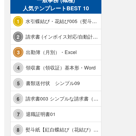
一般事務 (職種)
人気テンプレートBEST 10
水引蝶結び・花結び005（熨斗あり）
1
請求書 (インボイス対応/自動計算/A4 縦) カラー 使い方解説あり
2
出勤簿（月別）・Excel
3
領収書（領収証）基本形・Word
4
書類送付状 シンプル09
5
請求書003 シンプルな請求書（消費税10％対応）
6
退職証明書01
7
熨斗紙【紅白蝶結び（花結び）・水引7本】・Excel
8