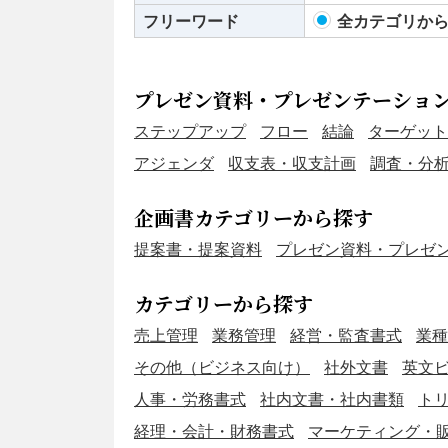
フリーワード
全カテゴリか
プレゼン資料・プレゼンテーショ
ステップアップ
フロー
結論
ターゲット
アジェンダ
収支表・収支計画
調査・分
企画書カテゴリーから探す
提案書・提案資料
プレゼン資料・プレゼ
カテゴリーから探す
売上管理
業務管理
経営・監査書式
業種
その他（ビジネス向け）
社外文書
英文ビ
人事・労務書式
社内文書・社内書類
ト
経理・会計・財務書式
マーケティング・