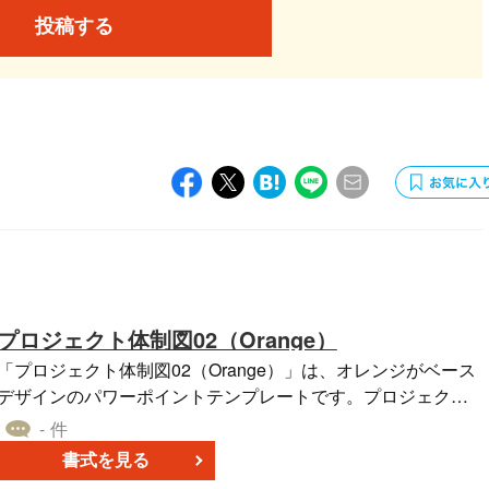
投稿する
プロジェクト体制図02（Orange）
「プロジェクト体制図02（Orange）」は、オレンジがベース
デザインのパワーポイントテンプレートです。プロジェクト
の役割分担やリーダーシップを明確に示す体制図に、詳細な
- 件
説明や役職ごとの責任範囲も網羅しています。新規プロジェ
書式を見る
クトのキックオフ時やチームのブリーフィングの際に活用し