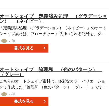
成の際に、このストライプ矢印が役立ちます。特に、角度の
異なるパターンが豊富に揃っているので、用途や内容に応じ
オートシェイプ 定義済み処理 （グラデーショ
て適切なデザインを選択することができます。
ン） （ネイビー）
「定義済み処理 （グラデーション）（ネイビー）」のオート
シェイプ素材は、フローチャートで用いられる記号を、グラ
デーションパターンで作成したものです。 本オートシェイプ
- 件
素材はPowerPointのファイル形式となっており、無料でダウ
書式を見る
ンロードすることが可能です。自社で作成する資料やレポー
トに貼り付けて、ご利用いただければと思います。
オートシェイプ 論理和 （色のパターン）
（グレー）
こちらのオートシェイプ素材は、多彩なカラーバリエーショ
ンで作成した「論理和 （色のパターン）（グレー）」です。
フローチャートで使われる、複数のパスへと続くプロセスフ
- 件
ローを表す記号を、PowerPointファイル形式で作成したもの
書式を見る
であり、PowerPointやWord、Excelで作成する企画書など