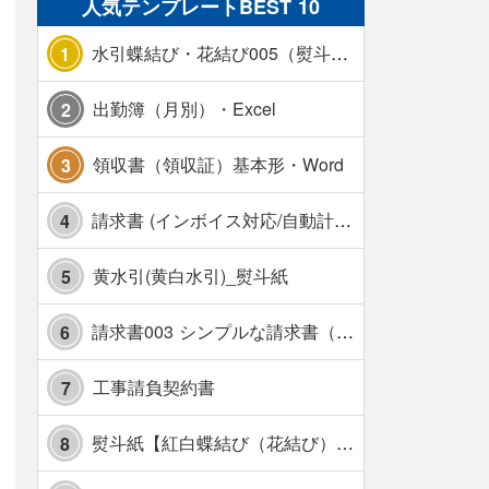
人気テンプレートBEST 10
水引蝶結び・花結び005（熨斗あり）
1
出勤簿（月別）・Excel
2
領収書（領収証）基本形・Word
3
請求書 (インボイス対応/自動計算/A4 縦) カラー 使い方解説あり
4
黄水引(黄白水引)_熨斗紙
5
請求書003 シンプルな請求書（消費税10％対応）
6
工事請負契約書
7
熨斗紙【紅白蝶結び（花結び）・水引7本】・Excel
8