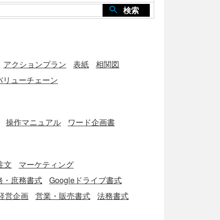
検索
アクションプラン
表紙
相関図
バリューチェーン
操作マニュアル
ワード企画書
注文
マーケティング
務・庶務書式
Googleドライブ書式
経営企画
営業・販売書式
法務書式