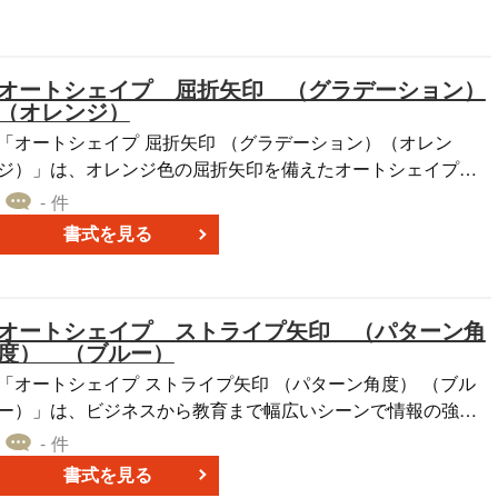
てください。PowerPoint形式のファイルとして無料ダウンロ
ードが可能です。目的や状況に応じて、自由にレイアウト変
更や文言の追加をしていただけます。
オートシェイプ 屈折矢印 （グラデーション）
（オレンジ）
「オートシェイプ 屈折矢印 （グラデーション）（オレン
ジ）」は、オレンジ色の屈折矢印を備えたオートシェイプ素
材を提供しています。様々なグラデーションパターンが豊富
- 件
に用意されており、パワーポイント、エクセル、ワードなど
書式を見る
での資料作成に最適です。 これらの素材を無料でダウンロー
ドし、クリエイティブなプロジェクトにお役立てください。
視覚的な要素を効果的に活用して、プレゼンテーションや文
オートシェイプ ストライプ矢印 （パターン角
書を魅力的に演出しましょう。今すぐご利用いただけます。
度） （ブルー）
「オートシェイプ ストライプ矢印 （パターン角度） （ブル
ー）」は、ビジネスから教育まで幅広いシーンで情報の強調
に役立つオートシェイプ素材です。プレゼンテーションでの
- 件
戦略説明や、製品の特徴を強調するマーケティング資料、学
書式を見る
習のキーポイントを際立たせる教育資料など、様々な文書作