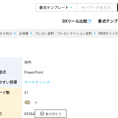
DXツール比較
書式
テンプ
ネス向け
企画書
プレゼン資料・プレゼンテーション資料
WEBサイト
無料
形式
PowerPoint
やすい部署
マーケティング
ード数
21
- 件
う
65364
ありがとう