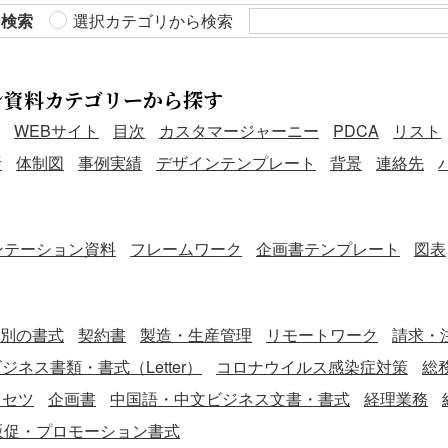
ら検索
選択カテゴリから検索
ン資料カテゴリーから探す
WEBサイト
目次
カスタマージャーニー
PDCA
リスト
析
体制図
事例実績
デザインテンプレート
背景
連絡先
ンテーション資料
フレームワーク
企画書テンプレート
図表
別の書式
契約書
製造・生産管理
リモートワーク
請求・
ジネス書類・書式（Letter）
コロナウイルス感染症対策
総
リセツ
企画書
中国語・中文ビジネス文書・書式
経理業務
販促・プロモーション書式