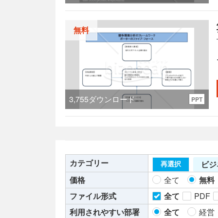
無料
3,755
ダウンロード
PPT
カテゴリー
ビジ
再選択
価格
全て
無料
ファイル形式
全て
PDF
利用されやすい部署
全て
経営