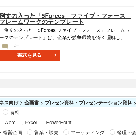
に、貼り付けてご活用いただけます。 無料でダウンロードで
きる本オートシェイプ素材を、自社の業務にお役立てくださ
例文の入った「5Forces ファイブ・フォース」
い。
フレームワークのテンプレート
「例文の入った「5Forces ファイブ・フォース」フレームワ
ークのテンプレート」は、企業が競争環境を深く理解し、具
体的な戦略を策定する際の重要な参考資料です。「5Forces
- 件
ファイブ・フォース」分析は、「売り手の交渉力」「買い手
書式を見る
の交渉力」「競争企業間の敵対関係」「新規参入業者の脅
威」「代替品の脅威」の5つの視点から業界の競争状況を明ら
かにします。これらの要素を考慮に入れることで、自社の強
みと弱み、業界の機会と脅威を明確に把握することができ、
これらの情報を基に具体的な戦略を作り上げることが可能と
なります。新商品開発の際や事業領域の拡大を考える際な
ネス向け > 企画書 > プレゼン資料・プレゼンテーション資料 >
ど、さまざまなビジネスシーンで利用できます。このテンプ
レートはPowerPoint形式で自由に編集可能なため、各企業の
有料
具体的な状況に合わせた分析を行うことができます。無料で
Word
Excel
PowerPoint
ダウンロードし、ぜひビジネス戦略策定の一助としてご活用
ください。
・経営企画
営業・販売
マーケティング
経理・