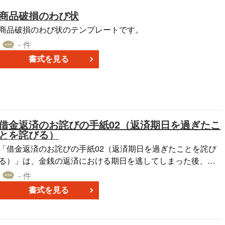
商品破損のわび状
商品破損のわび状のテンプレートです。
- 件
書式を見る
借金返済のお詫びの手紙02（返済期日を過ぎたこ
とを詫びる）
「借金返済のお詫びの手紙02（返済期日を過ぎたことを詫び
る）」は、金銭の返済における期日を逃してしまった後、そ
の事実を認め、謝罪するための文例です。期日を忘れたり、
- 件
他の理由で遅延してしまった場合に、迅速に状況を明確に伝
書式を見る
えるために使用されるものです。適切に謝罪し、今後の返済
計画を提示することで、信頼を回復する助けとなる文章を構
築できます。Wordファイルとして無料ダウンロードが可能で