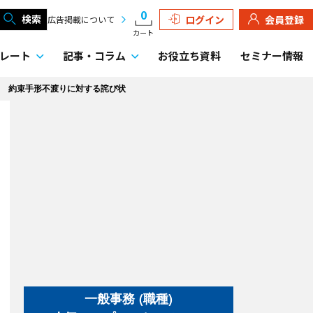
0
検索
ログイン
会員登録
広告掲載について
カート
レート
記事・
コラム
お役立ち資料
セミナー情報
約束手形不渡りに対する詫び状
一般事務 (職種)