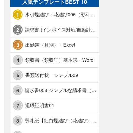
人気テンプレートBEST 10
水引蝶結び・花結び005（熨斗あり）
1
請求書 (インボイス対応/自動計算/A4 縦) カラー 使い方解説あり
2
出勤簿（月別）・Excel
3
領収書（領収証）基本形・Word
4
書類送付状 シンプル09
5
請求書003 シンプルな請求書（消費税10％対応）
6
退職証明書01
7
熨斗紙【紅白蝶結び（花結び）・水引7本】・Excel
8