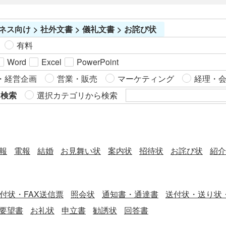
ネス向け > 社外文書 > 儀礼文書 > お詫び状
有料
Word
Excel
PowerPoint
・経営企画
営業・販売
マーケティング
経理・
ら検索
選択カテゴリから検索
報
電報
結婚
お見舞い状
案内状
招待状
お詫び状
紹介
送付状・FAX送信票
照会状
通知書・通達書
送付状・送り状
要望書
お礼状
申立書
勧誘状
回答書