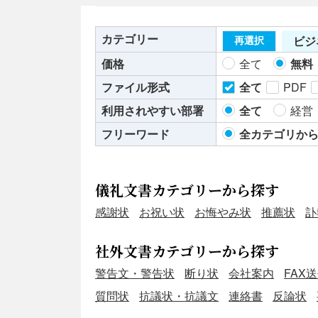
カテゴリー
ビジ
再選択
価格
全て
無料
ファイル形式
全て
PDF
利用されやすい部署
全て
経営
フリーワード
全カテゴリか
儀礼文書カテゴリーから探す
感謝状
お祝い状
お悔やみ状
推薦状
訃
社外文書カテゴリーから探す
警告文・警告状
断り状
会社案内
FAX
質問状
抗議状・抗議文
連絡書
反論状