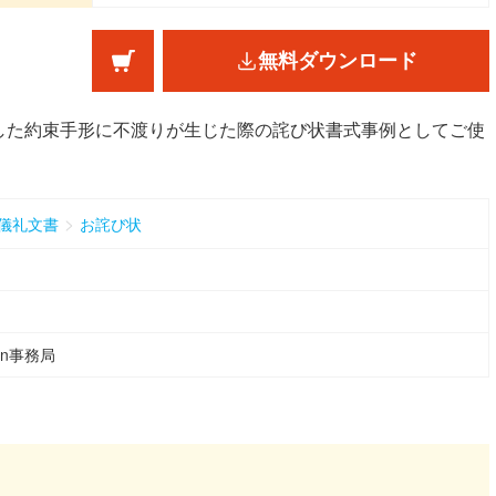
無料ダウンロード
した約束手形に不渡りが生じた際の詫び状書式事例としてご使
>
儀礼文書
お詫び状
ean事務局