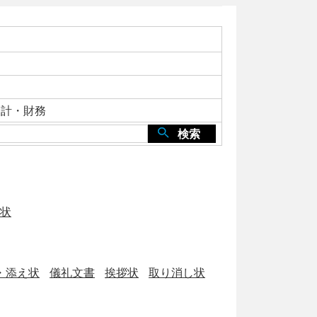
会計・財務
検索
状
・添え状
儀礼文書
挨拶状
取り消し状