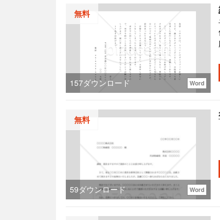
無料
157
ダウンロード
Word
無料
旨
59
ダウンロード
Word