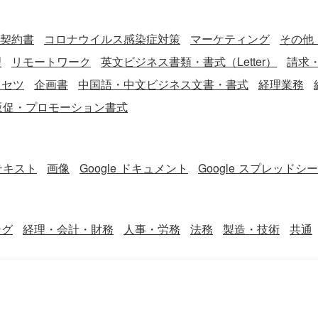
契約書
コロナウイルス感染症対策
マーケティング
その他
理
リモートワーク
英文ビジネス書類・書式（Letter）
請求
リセツ
企画書
中国語・中文ビジネス文書・書式
経理業務
販促・プロモーション書式
テキスト
画像
Google ドキュメント
Google スプレッドシ
ング
経理・会計・財務
人事・労務
法務
製造・技術
共通