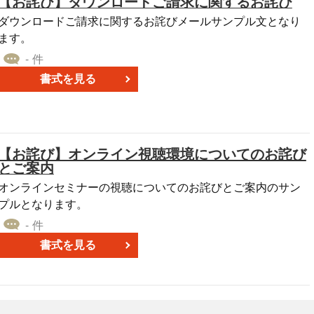
【お詫び】ダウンロードご請求に関するお詫び
お返し致します」と、相手への負担を減らす対応策を伝え
 ■テンプレートの利用メリット ＜トラブルの早期解決＞
ダウンロードご請求に関するお詫びメールサンプル文となり
弁償や代替品の手配を明記することで、相手の安心感を得や
ます。
すい。 ＜作成時間の短縮＞ フォーマット化された書式を活用
- 件
することで、迅速に謝罪文を作成可能。 ＜編集の柔軟性＞ W
書式を見る
ord形式のため、紛失した物品や状況に応じて自由にカスタマ
イズ可能。
【お詫び】オンライン視聴環境についてのお詫び
とご案内
オンラインセミナーの視聴についてのお詫びとご案内のサン
プルとなります。
- 件
書式を見る