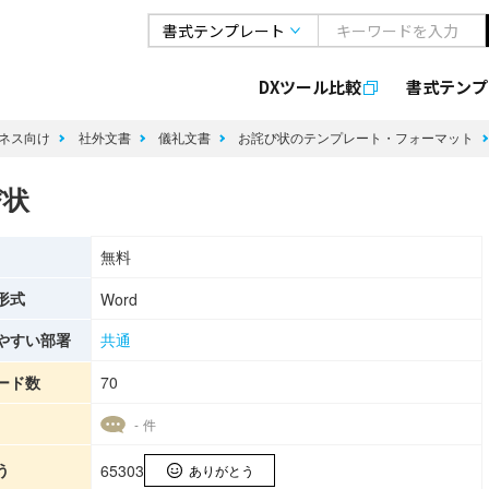
DXツール比較
書式
テンプ
ネス向け
社外文書
儀礼文書
お詫び状のテンプレート・フォーマット
び状
無料
形式
Word
やすい部署
共通
ード数
70
- 件
う
65303
ありがとう