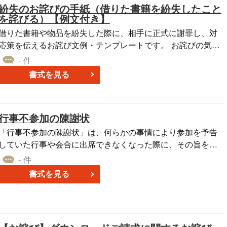
紛失のお詫びの手紙（借りた書籍を紛失したこと
すので、適宜編集してご利用ください。
を詫びる）【例文付き】
借りた書籍や物品を紛失した際に、相手に正式に謝罪し、対
応策を伝えるお詫び文例・テンプレートです。 お詫びの気持
ちを誠意を持って伝えることで、相手の不快感を和らげ、信
- 件
頼関係を維持することを目的とします。 ■お詫びの手紙の利
書式を見る
用シーン ・友人や知人から借りた本を紛失してしまった場合
（例：旅行先で置き忘れた） ・図書館や会社の備品を紛失
し、正式に謝罪する際（例：職場の業務用資料の紛失） ・取
行事不参加の陳謝状
引先や顧客から借りた書類やカタログを紛失し、対応を伝え
る場合（例：商談資料の管理不備） ・借用物の弁償や代替品
「行事不参加の陳謝状」は、何らかの事情により参加を予告
の手配を伝える際の謝罪（例：同じ書籍を購入して返却する
していた行事や会合に出席できなくなった際に、その旨を伝
の連絡） ■利用・作成時のポイント ＜謝罪の意を明確に伝
え、お詫びの意を表するための文書です。 突然の変更や急な
- 件
える＞ 「お借りした書籍を紛失してしまい、大変申し訳ござ
事情による不参加は、他の参加者や主催者に多大な影響を及
書式を見る
いません」と、率直な謝罪の意を述べる。 ＜紛失の経緯を簡
ぼすことがあります。この陳謝状を用いて、具体的な理由を
潔に説明＞ 「旅行から帰宅後、荷物の中を確認しましたが、
述べながら心からの謝罪の意を示すことで、関係者との信頼
見当たりませんでした」と、具体的な状況を説明。 ＜弁償や
関係を保ち、今後の関係を円滑に進めることが期待されま
代替品の用意について記載＞ 「近日中に同じものを用意し、
す。