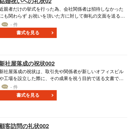
結婚祝いへの礼状02
近親者だけの挙式を行った為、会社関係者は招待しなかった
にも関わらず お祝いを頂いた方に対して御礼の文面を送る際
に、用いるテンプレート書式です。ダウンロードは無料で
- 件
す。
書式を見る
新社屋落成の祝状002
新社屋落成の祝状は、取引先や関係者が新しいオフィスビル
や工場を設立した際に、その成果を祝う目的で送る文書で
す。新たな社屋の完成は企業の成長と拡大、進化を象徴する
- 件
重要なイベントであり、それを讃えることで相手への尊敬と
書式を見る
支持を示すことができます。 祝状の送り方は通常、新社屋の
完成が公にアナウンスされた後、もしくは落成式が開催され
る前に送ると、お祝受け取った企業にも喜ばれます。 内容に
は、新社屋完成の祝いの言葉と共に、その企業のこれまでの
顧客訪問の礼状002
努力や成功を認め、新たなステージへの期待を伝えるメッセ