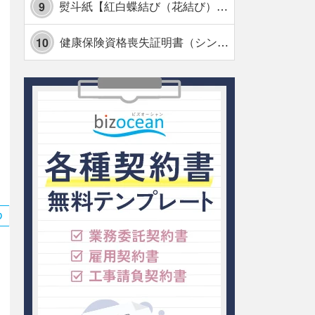
熨斗紙【紅白蝶結び（花結び）・水引7本】・Excel
9
健康保険資格喪失証明書（シンプル表形式版）・Excel【見本付き】
10