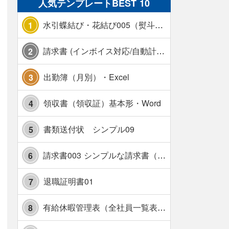
人気テンプレートBEST 10
水引蝶結び・花結び005（熨斗あり）
1
請求書 (インボイス対応/自動計算/A4 縦) カラー 使い方解説あり
2
出勤簿（月別）・Excel
3
領収書（領収証）基本形・Word
4
書類送付状 シンプル09
5
請求書003 シンプルな請求書（消費税10％対応）
6
退職証明書01
7
有給休暇管理表（全社員一覧表版）・横【見本付き】
8