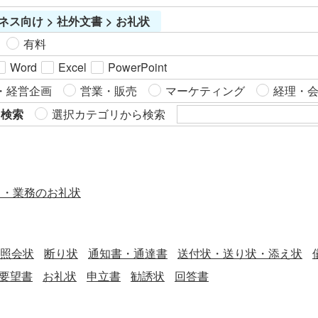
ネス向け > 社外文書 > お礼状
有料
Word
Excel
PowerPoint
・経営企画
営業・販売
マーケティング
経理・
ら検索
選択カテゴリから検索
ス・業務のお礼状
照会状
断り状
通知書・通達書
送付状・送り状・添え状
要望書
お礼状
申立書
勧誘状
回答書