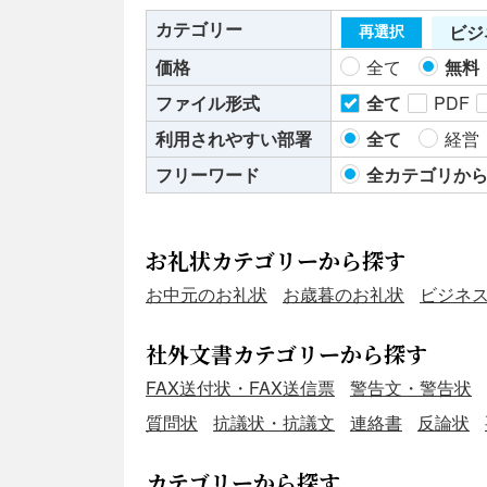
カテゴリー
ビジ
再選択
価格
全て
無料
ファイル形式
全て
PDF
利用されやすい部署
全て
経営
フリーワード
全カテゴリか
お礼状カテゴリーから探す
お中元のお礼状
お歳暮のお礼状
ビジネ
社外文書カテゴリーから探す
FAX送付状・FAX送信票
警告文・警告状
質問状
抗議状・抗議文
連絡書
反論状
カテゴリーから探す