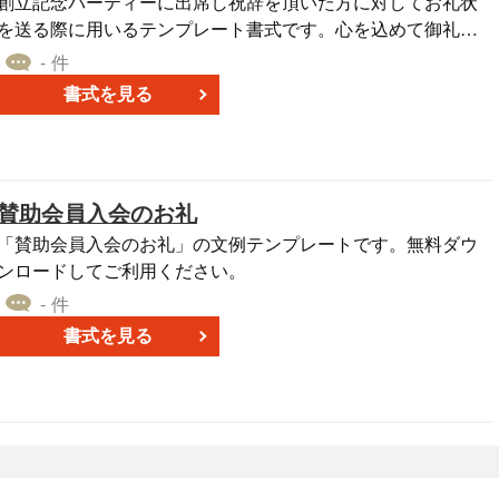
創立記念パーティーに出席し祝辞を頂いた方に対してお礼状
を送る際に用いるテンプレート書式です。心を込めて御礼を
述べましょう。
- 件
書式を見る
賛助会員入会のお礼
「賛助会員入会のお礼」の文例テンプレートです。無料ダウ
ンロードしてご利用ください。
- 件
書式を見る