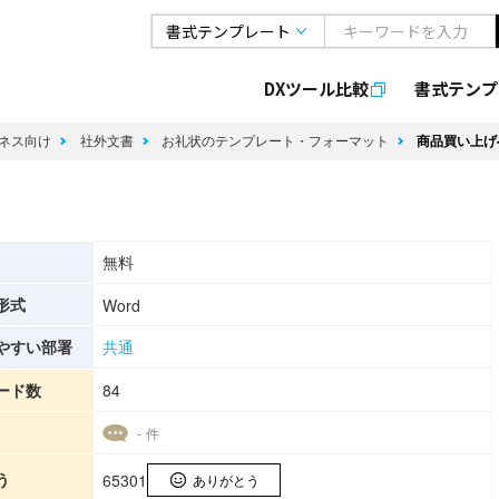
DXツール比較
書式
テンプ
ネス向け
社外文書
お礼状のテンプレート・フォーマット
商品買い上げ
無料
形式
Word
やすい部署
共通
ード数
84
- 件
う
65301
ありがとう