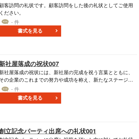
ージを含めることが一般的です。また、自社との関係を再確
顧客訪問の礼状です。顧客訪問をした後の礼状としてご使用
認し、これからも良好な関係を続ける意向を示すことも重要
ください。
です。 このように、新社屋落成の祝状は企業の節目を祝い、
- 件
ビジネス関係を深めるための有効な手段となります。 お祝い
書式を見る
の品の添え状としてもご活用いただけます。
新社屋落成の祝状007
新社屋落成の祝状には、新社屋の完成を祝う言葉とともに、
その企業のこれまでの努力や成功を称え、新たなステージに
対する期待感を伝える内容が含まれます。また、自社との関
- 件
係を再確認し、これからも良好な関係を続ける意向を示すこ
書式を見る
とも重要です。新社屋の落成祝状は、ビジネス関係を強化
し、企業の新たな節目を祝うための効果的な方法です。お花
や贈り物の添え状としても利用できます。無料でダウンロー
ドできるので是非お役立てください。
創立記念パーティ出席への礼状001