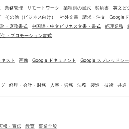
式
業務管理
リモートワーク
業種別の書式
契約書
英文ビジ
グ
その他（ビジネス向け）
社外文書
請求・注文
Googl
務・庶務書式
中国語・中文ビジネス文書・書式
経理業務
販促・プロモーション書式
テキスト
画像
Google ドキュメント
Google スプレッドシ
ング
経理・会計・財務
人事・労務
法務
製造・技術
共通
広報・宣伝
教育
事業全般