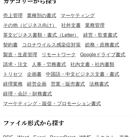
カテゴリーから探す
売上管理
業種別の書式
マーケティング
その他（ビジネス向け）
社外文書
業務管理
英文ビジネス書類・書式（Letter）
経営・監査書式
契約書
コロナウイルス感染症対策
総務・庶務書式
製造・生産管理
リモートワーク
Googleドライブ書式
請求・注文
人事・労務書式
社内文書・社内書類
トリセツ
企画書
中国語・中文ビジネス文書・書式
経理業務
経営企画
営業・販売書式
法務書式
経理・会計・財務書式
マーケティング・販促・プロモーション書式
ファイル形式から探す