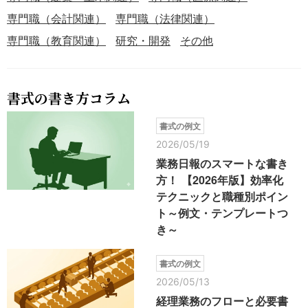
専門職（会計関連）
専門職（法律関連）
専門職（教育関連）
研究・開発
その他
書式の書き方コラム
書式の例文
2026/05/19
業務日報のスマートな書き
方！ 【2026年版】効率化
テクニックと職種別ポイン
ト～例文・テンプレートつ
き～
書式の例文
2026/05/13
経理業務のフローと必要書