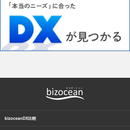
bizoceanDX比較