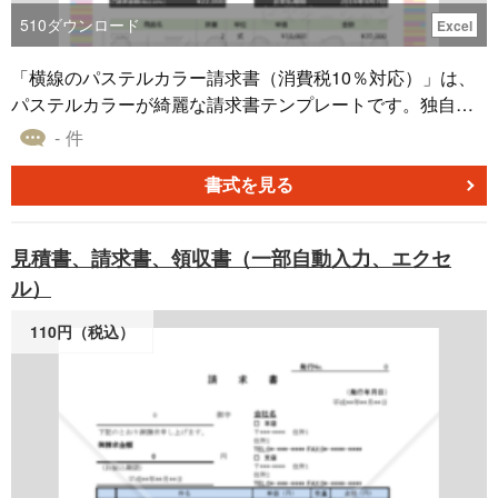
510
ダウンロード
Excel
「横線のパステルカラー請求書（消費税10％対応）」は、
パステルカラーが綺麗な請求書テンプレートです。独自の
デザインを採用しているこの請求書は、特にクリエイティ
- 件
ブな業界や個々のフリーランサーにおすすめです。Excelフ
ァイル形式で提供されており、自動計算機能が付いている
書式を見る
ため、入力や編集が簡単です。 A4サイズで印刷でき、無料
でダウンロードが可能です。
見積書、請求書、領収書（一部自動入力、エクセ
ル）
110円（税込）