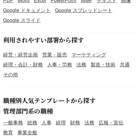
PDF
Word
Excel
PowerPoint
WMF
テキスト
画像
Google ドキュメント
Google スプレッドシート
Google スライド
利用されやすい部署から探す
経営・経営企画
営業・販売
マーケティング
経理・会計・財務
人事・労務
法務
製造・技術
共通
その他
職種別人気テンプレートから探す
管理部門系の職種
一般事務
総務
人事
経理
財務
法務
広報・宣伝
教育
事業全般