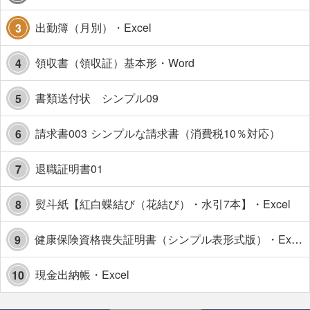
出勤簿（月別）・Excel
3
領収書（領収証）基本形・Word
4
書類送付状 シンプル09
5
請求書003 シンプルな請求書（消費税10％対応）
6
退職証明書01
7
熨斗紙【紅白蝶結び（花結び）・水引7本】・Excel
8
健康保険資格喪失証明書（シンプル表形式版）・Excel【見本付き】
9
現金出納帳・Excel
10