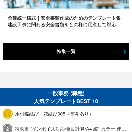
全建統一様式｜安全書類作成のためのテンプレート集
建設工事に関わる安全書類をどの様に用意して対応するか？関連書式テンプレートから書き方の注意点などの役立つコラムをbizoceanがお届けします。
特集一覧
一般事務 (職種)
人気テンプレートBEST 10
水引蝶結び・花結び005（熨斗あり）
1
請求書 (インボイス対応/自動計算/A4 縦) カラー 使い方解説あり
2