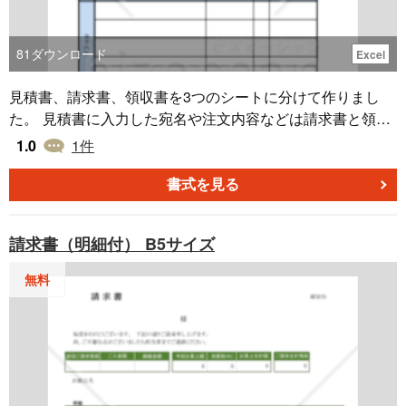
81
ダウンロード
Excel
見積書、請求書、領収書を3つのシートに分けて作りまし
た。 見積書に入力した宛名や注文内容などは請求書と領収
書にも自動で入力されます。 宛名欄の「様」、「御中」
1.0
1
件
は、すぐ右のセルに小さく表示される下向きの三角のボタ
ンで選択できます。 作成のベースとしてもお使いいただけ
書式を見る
ます。
請求書（明細付） B5サイズ
無料