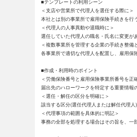
■テンプレートの利用シーン
＜支店や営業所で代理人を選任する際に＞
本社とは別の事業所で雇用保険手続きを行
＜代理人の人事異動や退職時に＞
選任していた代理人の職名・氏名に変更が
＜複数事業所を管理する企業の手続き整備
各事業所で適切な代理人を配置し、雇用保
■作成・利用時のポイント
＜労働保険番号と雇用保険事業所番号を正
届出先のハローワークを特定する重要情報
＜選任・解任の区分を明確に＞
該当する区分(選任代理人または解任代理人
＜代理事項の範囲を具体的に明記＞
事務の全部を処理する場合はその旨を、一