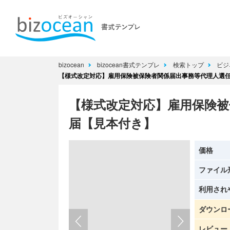
bizocean
bizocean書式テンプレ
検索トップ
ビジ
【様式改定対応】雇用保険被保険者関係届出事務等代理人選
【様式改定対応】雇用保険被
届【見本付き】
価格
ファイル
利用され
ダウンロ
レビュー