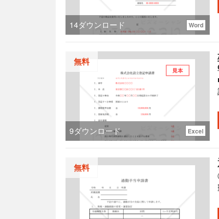
14
ダウンロード
Word
能
無料
9
ダウンロード
Excel
無料
ま