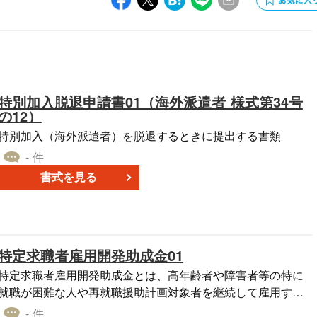
特別加入脱退申請書01（海外派遣者 様式第34号
の12）
特別加入（海外派遣者）を脱退するときに提出する書類
- 件
書式を見る
特定求職者雇用開発助成金01
特定求職者雇用開発助成金とは、高年齢者や障害者等の特に
就職が困難な人や再就職援助計画対象者を継続して雇用する
労働者として雇い入れるときに支給される助成金について解
- 件