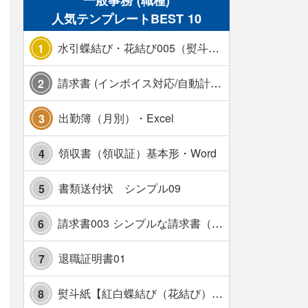
一般事務 (職種)
人気テンプレートBEST 10
水引蝶結び・花結び005（熨斗あり）
1
請求書 (インボイス対応/自動計算/A4 縦) カラー 使い方解説あり
2
出勤簿（月別）・Excel
3
領収書（領収証）基本形・Word
4
書類送付状 シンプル09
5
請求書003 シンプルな請求書（消費税10％対応）
6
退職証明書01
7
熨斗紙【紅白蝶結び（花結び）・水引7本】・Excel
8