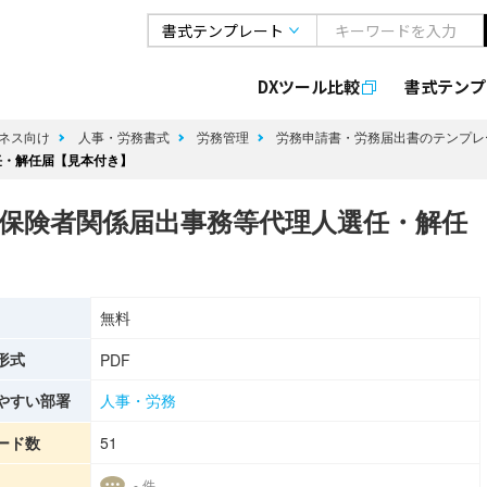
DXツール比較
書式
テンプ
ネス向け
人事・労務書式
労務管理
労務申請書・労務届出書のテンプ
任・解任届【見本付き】
保険者関係届出事務等代理人選任・解任
無料
形式
PDF
やすい部署
人事・労務
ード数
51
- 件