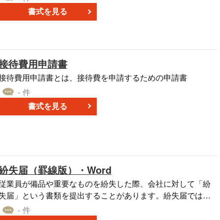
説した書類
書式を見る
接待費用申請書
接待費用申請書とは、接待費を申請するための申請書
- 件
書式を見る
紛失届（罫線版）・Word
従業員が備品や重要なものを紛失した際、会社に対して「紛
失届」という書類を提出することがあります。紛失届では主
に、次のような内容を記載します。 ・紛失物の名称 ・紛失し
- 件
た日 ・紛失時の状況 ・紛失した理由 紛失届を作成すれば、