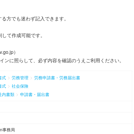
する方でも迷わず記入できます。
刷して作成可能です。
.go.jp）
ラインに照らして、必ず内容を確認のうえご利用ください。
>
>
書式
労務管理
労務申請書・労務届出書
>
書式
社会保険
>
社内書類
申請書・届出書
ean事務局