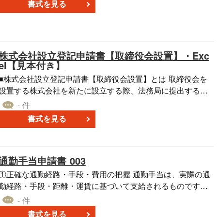
書式を見る
紛失物に関する情報を記録しておくことができるだけでな
く、社用携帯電話やノートパソコンなどの機密情報を含むデ
バイスなどを紛失したときに、パスワードの変更、アクセス
権の無効化など、早急なセキュリティ対策を講じることが可
株式会社設立登記申請書【取締役会設置】・Exc
です。 こちらはWordで作成した、罫線タイプの紛失届のテ
el【見本付き】
ンプレートです。無料でダウンロードすることができる本テ
■株式会社設立登記申請書【取締役会設置】とは 取締役会を
ンプレートを、自社に合わせてカスタマイズのうえ、ご利用
設置する株式会社を新たに設立する際、法務局に提出するた
ください。
めの書式です。 ■利用するシーン ・新たに取締役会設置会社
- 件
として株式会社を設立する際、設立登記の申請手続きで利用
書式を見る
します。 ・複数の取締役や監査役を選任し、組織体制を明確
にした上で会社の対外的な信用力を高めたい場合に用いま
す。 ・事業拡大や上場準備など、ガバナンス強化を目的とし
通勤手当申請書 003
て最初から取締役会設置型で会社設立を進める場面で活用し
す。 ■利用する目的 ・会社法に則り、取締役会設置会社と
①正確な通勤経路・手段・費用の把握 通勤手当は、実際の通
しての設立手続きを正確かつ円滑に進めるために利用しま
勤経路・手段・距離・運賃に基づいて支給されるものです。
す。 ・取締役会や監査役の設置、代表取締役の選定といった
住所変更や運賃改定があった場合、そのまま旧情報で支給を
- 件
組織体制を法的に明確化するために利用します。 ・会社の信
続けると過不足が生じる恐れがあります。 ②不正防止と透明
書式を見る