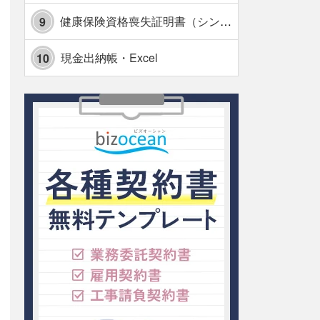
健康保険資格喪失証明書（シンプル表形式版）・Excel【見本付き】
9
現金出納帳・Excel
10