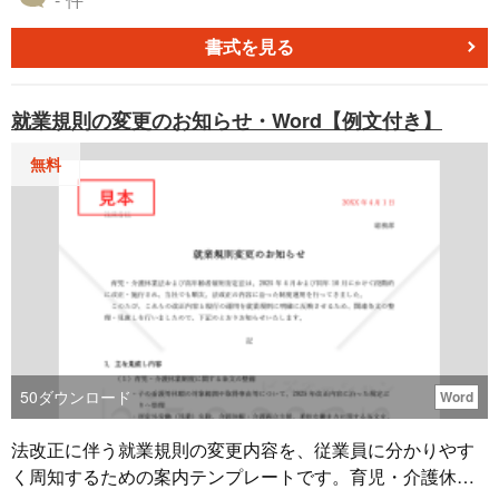
できます。 こちらは無料でダウンロードすることができ
まとめて載せておりますので、現状でもらえるものはない
る、心理的な負担の程度を把握するための検査結果等報告
かな？・・・ こうしたら貰えるのか！などなど、 支給申請
書式を見る
書です。PDFで作成されており、厚生労働省のホームペー
への検討にご利用いただけます。 また、貴社の営業マンの
ジでも入手することが可能なので、ご活用ください。 ※令
アプローチツールや社会保険労務士事務所の先生にも助成
就業規則の変更のお知らせ・Word【例文付き】
和7年1月1日より心理的な負担の程度を把握するための検査
金営業に活用していただければ幸いです。 ご不明な点がご
結果等報告書については、電子申請（インターネット上で
ざいましたら遠慮なく下記までご連絡ください。 社会保険
無料
の申請）が義務化となります。ただし、事情（※PCの未所
労務士法人 経営管理センター ＨＰ：https://kanricenter.co
持など）により電子申請が困難な場合には、当分の間は書
m/index.html E-Mail：tokyo.sr@kanricenter.com youtube:htt
面による報告（※所轄の労働基準監督署へ提出）も可能で
ps://www.youtube.com/channel/UC2XUV6e8myV3AAQvvX
す。 ※出典：厚生労働省（https://www.mhlw.go.jp/） ※本テ
RN4jQ
ンプレートの見本は、利用者の利便性向上を目的としてbiz
oceanが作成した参考例です
50
ダウンロード
Word
法改正に伴う就業規則の変更内容を、従業員に分かりやす
く周知するための案内テンプレートです。育児・介護休業