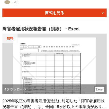
法や高年齢者雇用安定法などの改正に対応した変更点や運
- 件
用上のポイントを明確に伝える構成となっており、主な見
直し内容、適用日、閲覧方法、問い合わせ先まで分かりや
書式を見る
すく整理しています。 ■就業規則の変更のお知らせとは 企
業が就業規則を改定した際に、その内容や適用時期を従業
障害者雇用状況報告書（別紙）・Excel
員へ周知するための文書です。制度変更の背景や具体的な
改定内容を明示することで、従業員の理解を促し、円滑な
無料
制度運用やトラブル防止につなげます。特に法改正に対応
した変更では、正確かつ丁寧な情報共有が重要となりま
す。 ■テンプレートの利用シーン ＜法改正対応に伴う規則
変更時に＞ 育児・介護休業法や高年齢者雇用安定法などの
改正に対応した就業規則の見直し時に活用できます。 ＜社
内制度の改定・見直し時に＞ 勤務制度や休暇制度の変更内
容を従業員へ周知する際に適しています。 ■作成・利用時
のポイント ＜変更内容を分かりやすく整理＞ 主な見直しポ
イントを項目ごとに整理し、従業員が理解しやすい構成に
4
ダウンロード
Excel
しましょう。 ＜適用日と運用状況を明確に＞ 実際の適用開
始日と、既に運用している制度との関係を整理して記載す
2025年改正の障害者雇用促進法に対応した「障害者雇用状
ることが重要です。 ＜閲覧方法を具体的に示す＞ 社内ポー
況報告書（別紙）」は、全国に5ヶ所以上の事業所があり、