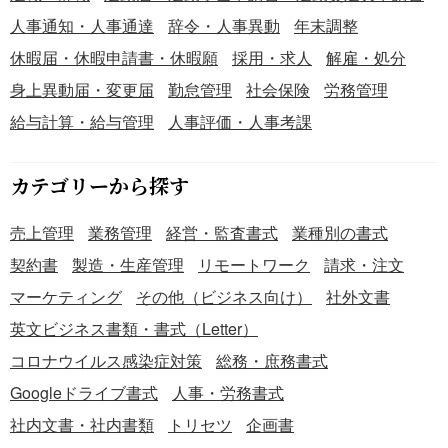
ず確認し、正確な内容で作成してください。 ■テンプレー
人事通知・人事通達
辞令・人事異動
年末調整
トの利用メリット ＜厚労省配布・無料＞ 無料ダウンロード
休暇届・休暇申請書・休暇願
採用・求人
解雇・処分
でき、すぐに活用可能です。 ＜Excelの自動集計機能を活
身上異動届・変更届
勤怠管理
社会保険
労務管理
用＞ 複数拠点による入力ミス削減のため、Excelの機能で
合計・チェックも効率化できます。 ※出典：厚生労働省（ht
給与計算・給与管理
人事評価・人事考課
tps://www.mhlw.go.jp/）
カテゴリーから探す
売上管理
業務管理
経営・監査書式
業種別の書式
契約書
製造・生産管理
リモートワーク
請求・注文
マーケティング
その他（ビジネス向け）
社外文書
英文ビジネス書類・書式（Letter）
コロナウイルス感染症対策
総務・庶務書式
Googleドライブ書式
人事・労務書式
社内文書・社内書類
トリセツ
企画書