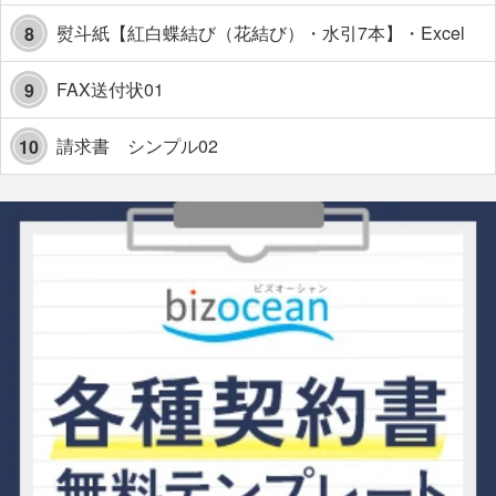
熨斗紙【紅白蝶結び（花結び）・水引7本】・Excel
8
FAX送付状01
9
請求書 シンプル02
10