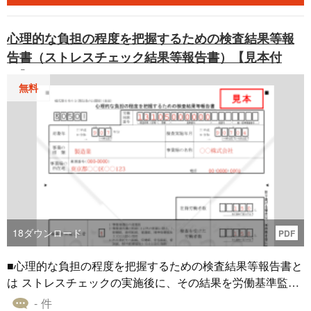
心理的な負担の程度を把握するための検査結果等報
告書（ストレスチェック結果等報告書）【見本付
き】
無料
18
ダウンロード
PDF
■心理的な負担の程度を把握するための検査結果等報告書と
は ストレスチェックの実施後に、その結果を労働基準監督
署へ報告するための書類です。労働安全衛生法に基づき、
- 件