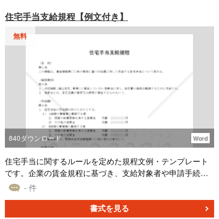
住宅手当支給規程【例文付き】
無料
840
ダウンロード
Word
住宅手当に関するルールを定めた規程文例・テンプレート
です。企業の賃金規程に基づき、支給対象者や申請手続
き、支給額、資格喪失時の対応などを明確に定めていま
- 件
す。Word形式で無料ダウンロードが可能です。 ■利用シー
ン ・企業が新たに住宅手当制度を導入する際の社内規程と
書式を見る