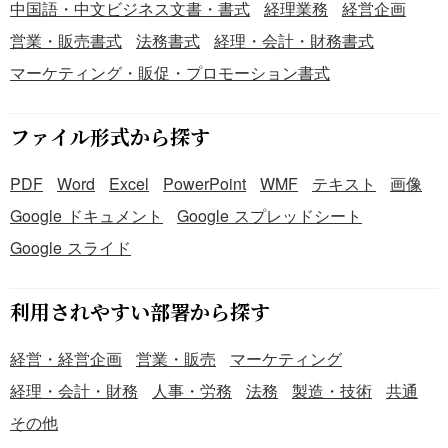
中国語・中文ビジネス文書・書式
経理業務
経営企画
営業・販売書式
法務書式
経理・会計・財務書式
マーケティング・販促・プロモーション書式
ファイル形式から探す
PDF
Word
Excel
PowerPoint
WMF
テキスト
画像
Google ドキュメント
Google スプレッドシート
Google スライド
利用されやすい部署から探す
経営・経営企画
営業・販売
マーケティング
経理・会計・財務
人事・労務
法務
製造・技術
共通
その他