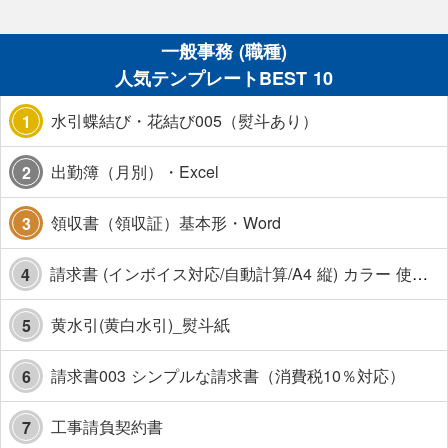
一般事務 (職種)
人気テンプレートBEST 10
水引蝶結び・花結び005（熨斗あり）
1
出勤簿（月別）・Excel
2
領収書（領収証）基本形・Word
3
請求書 (インボイス対応/自動計算/A4 縦) カラー 使い方解説あり
4
黄水引(黄白水引)_熨斗紙
5
請求書003 シンプルな請求書（消費税10％対応）
6
工事請負契約書
7