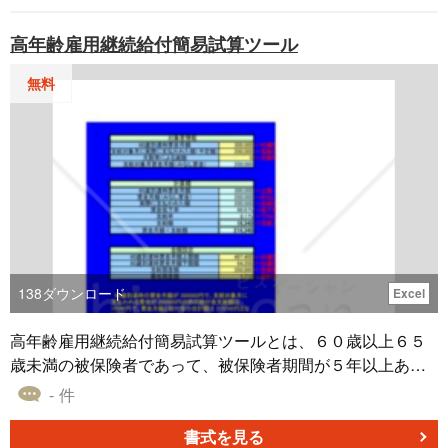
して利用。 ・従業員から住宅手当に関する問い合わせがあ
った際に、支給基準を明確にするため。 ・住宅手当の申請
高年齢雇用継続給付簡易試算ツール
や更新、資格喪失の際に、手続き方法を確認するため。 ■
利用・作成時のポイント ＜支給対象の明確化＞ 住宅手当の
無料
受給資格（持ち家・借家・社宅対象外など）を正確に規
定。 ＜支給額と条件を詳細に記載＞ 地域ごとの支給額や扶
養家族の有無による差異を明示する。 ＜申請・資格喪失時
の手続きを整備＞ 受給の申請や資格喪失の届出方法を定
め、手続きをスムーズにする。 ■テンプレートの利用メリ
ット ＜従業員の住宅費負担軽減＞ 適正な住宅手当を支給す
ることで、社員の生活を安定させる。 ＜社内手続きの円滑
化＞ 申請から承認、変更、資格喪失までの流れを明確に
し、手続きを効率化できる。 ＜企業の福利厚生強化＞ 住宅
138
ダウンロード
Excel
手当の支給制度を整備することで、企業の魅力を向上さ
せ、従業員の定着率を向上させる。
高年齢雇用継続給付簡易試算ツールとは、６０歳以上６５
歳未満の被保険者であって、被保険者期間が５年以上ある
方が、６０歳時点の賃金に比べ７５％未満に低下した状態
- 件
で働いているときに支給される「高年齢雇用継続給付」を
支給されるかを試算するためのツール
書式を見る