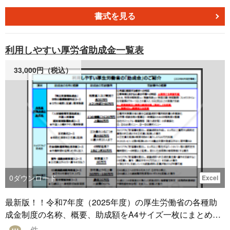
従業員50人以上の事業場では年1回の提出が義務付けられて
います。正式名称は長いため、一般的に「ストレスチェッ
書式を見る
ク報告書」と呼ばれます。 ■利用するシーン ・年次報告義
務：常時50人以上の労働者を雇用する事業場は、年1回のス
利用しやすい厚労省助成金一覧表
トレスチェック実施後、所轄の労働基準監督署へ提出が必
須です。 ・職場環境改善：部署別の集計結果から高ストレ
33,000円（税込）
ス集団を特定し、業務負荷の軽減やサポート体制の強化に
つなげます。 ・法令遵守の確認：未提出時は50万円以下の
罰金対象となるため、適正な実施と報告の証拠として活用
されます。 ■利用する目的 ・メンタルヘルス対策：高スト
レス者を早期発見し、医師の面接指導につなげることで、
うつ病などの未然防止を図ります。 ・データの活用: 匿名
化された集団分析結果を基に、職場ごとのストレス要因
（人間関係・業務量）を可視化します。 ■利用するメリッ
ト ・従業員のメンタルヘルスケアの強化：ストレスチェッ
0
ダウンロード
Excel
クの結果を活用することで、企業全体のメンタルヘルス対
策を強化し、従業員の健康維持につなげられます。 ・法令
最新版！！令和7年度（2025年度）の厚生労働省の各種助
遵守の徹底：適切な報告を行うことで、労働安全衛生法に
成金制度の名称、概要、助成額をA4サイズ一枚にまとめた
準拠した企業運営を実現し、労働環境の向上を図ることが
一覧表です！ 利用しやすい助成金を厳選し、簡単な概要を
- 件