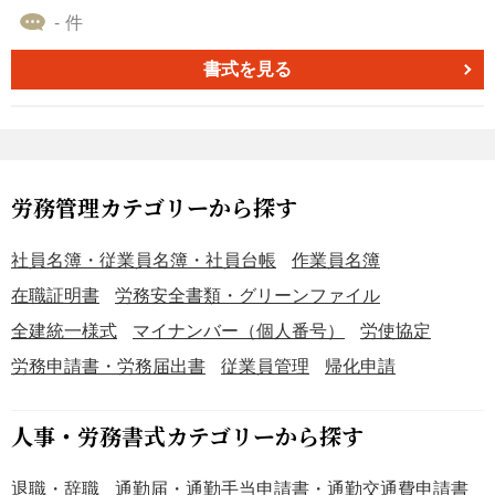
タルや書面など、どこで詳細を確認できるか明確に案内し
様式第6号の記載欄では対応できない企業向けに厚生労働省
- 件
ましょう。 ■テンプレートの利用メリット ＜例文付きで迅
が配布している公式テンプレートです。全拠点の雇用情報
速に作成＞ 基本構成が整っているため、内容を調整するだ
を効率よくまとめて提出する必要がある担当者の負担を軽
書式を見る
けでスムーズに通知文を作成できます。 ＜Word形式で柔軟
減し、複数事業所のデータを一括入力できることで、法令
にカスタマイズ可能＞ 自社の就業規則や制度内容に合わせ
遵守と業務効率化を両立させます。Excel形式のため、デー
て簡単に編集できます。
タ集計や編集が容易に行えます。 ■障害者雇用状況報告書
（別紙）とは 様式第6号で全ての事業所が記載しきれない
場合に利用する様式です。事業所ごとの従業員数や障害者
労務管理カテゴリーから探す
数、雇用区分など、個別の内訳を正確に記載し、報告書を
提出します。 ■テンプレートの利用シーン ＜支店・営業所
社員名簿・従業員名簿・社員台帳
作業員名簿
が多数ある企業に＞ 5拠点以上の企業が、全事業所の雇用
在職証明書
労務安全書類・グリーンファイル
状況を漏れなく報告する際に活用できます。 ＜グループ会
全建統一様式
マイナンバー（個人番号）
労使協定
社・店舗管理用に＞ 系列店舗やグループ単位での情報集
計・整理のための一括管理に便利です。 ＜行政提出・社内
労務申請書・労務届出書
従業員管理
帰化申請
実績管理に＞ 行政報告・監査対応や自社内の就業実態管理
にも役立ちます。 ■作成・利用時のポイント ＜事業所ごと
人事・労務書式カテゴリーから探す
に正確な記入＞ 従業員・障害者・雇用区分データを各欄に
漏れなく記載しましょう。 ＜法令・記入例の最新確認＞ 最
退職・辞職
通勤届・通勤手当申請書・通勤交通費申請書
新の法令改正内容および厚生労働省の記入マニュアルを必