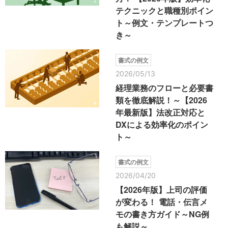
テクニックと職種別ポイン
ト～例文・テンプレートつ
き～
書式の例文
2026/05/13
経理業務のフローと必要書
類を徹底解説！～【2026
年最新版】法改正対応と
DXによる効率化のポイン
ト～
書式の例文
2026/04/20
【2026年版】上司の評価
が変わる！ 電話・伝言メ
モの書き方ガイド～NG例
も解説～