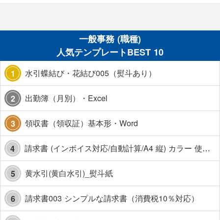
一般事務 (職種)
人気テンプレートBEST 10
水引蝶結び・花結び005（熨斗あり）
1
出勤簿（月別）・Excel
2
領収書（領収証）基本形・Word
3
請求書 (インボイス対応/自動計算/A4 縦) カラー 使い方解説あり
4
黄水引(黄白水引)_熨斗紙
5
請求書003 シンプルな請求書（消費税10％対応）
6