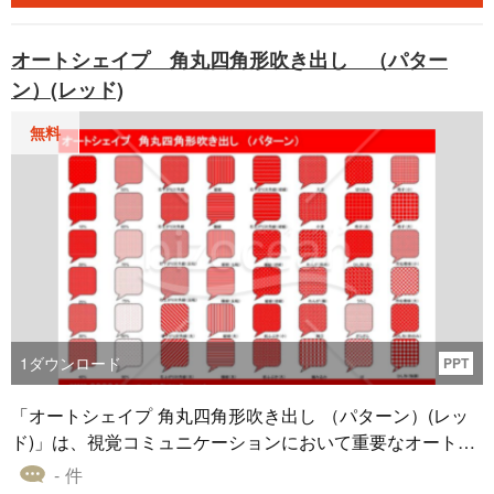
タマイズすることができます。特に、パワーポイントやエ
クセル、ワードなどの一般的なオフィスソフトでのプレゼ
オートシェイプ 角丸四角形吹き出し （パター
ンテーションやレポート作成時に、強調やアクセントとし
ン）(レッド)
て用いることができます。
無料
1
ダウンロード
PPT
「オートシェイプ 角丸四角形吹き出し （パターン）(レッ
ド)」は、視覚コミュニケーションにおいて重要なオートシ
ェイプ素材です。角が丸いデザインはフレンドリーな印象
- 件