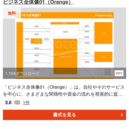
ビジネス全体像01（Orange）
無料
1,124
ダウンロード
PPT
「ビジネス全体像01（Orange）」は、自社やそのサービス
を中心に、さまざまな関係性や資金の流れを視覚的に捉え
ることができる、橙色（オレンジ）のパワーポイントテン
3.0
1
件
プレートです。パートナーシップの提案など、ビジネスの
多面的な側面を総合的に評価する場で特に役立ちます。本
書式を見る
テンプレートでは、自社を核としたビジネスエコシステム
を明示的に作成することができ、資金の流れや業務の進行