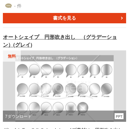
ます。角度のパターンを活用して、情報をはっきりとかつ
- 件
魅力的に表示することが可能です。 様々な角度のパターン
が用意されているため、視覚的な強調や情報の際立たせ方
書式を見る
を工夫することができます。 これにより、作成する資料が
一層効果的に見えることに役立ちます。 無料ダウンロード
オートシェイプ 円形吹き出し （グラデーショ
が可能であり、さまざまな場面で簡単に取り入れることが
ン）(グレイ)
できる素材です。
無料
7
ダウンロード
PPT