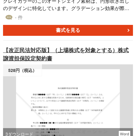
グレイカラーのこのオートシェイプ素材は、円形吹き出し
のデザインに特化しています。グラデーション効果が際立
つこの素材は、様々なグラデーションパターンを持つた
- 件
め、使用シーンや目的に応じて最適なデザインを選択する
ことができます。特にPowerPoint、Excel、Wordなどでの
書式を見る
資料作成において、この素材は非常に有用です。視覚的な
情報の伝達や整理に役立ち、また無料でダウンロードでき
【改正民法対応版】（上場株式を対象とする）株式
るので、資料作成の手間や時間を大幅に削減することが期
譲渡担保設定契約書
待できます。
528円（税込）
3
ダウンロード
Word