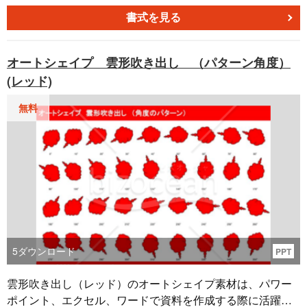
を与え、メッセージが伝わりやすくなります。また、様々
なパターンの塗りつぶし効果が利用可能で、それぞれの用
書式を見る
途に適したデザインが選べます。無料ダウンロード可能な
この書式テンプレートは、手軽に使えるため、ビジネスの
オートシェイプ 雲形吹き出し （パターン角度）
様々な場面で効果的にサポートします。
(レッド)
無料
5
ダウンロード
PPT
雲形吹き出し（レッド）のオートシェイプ素材は、パワー
ポイント、エクセル、ワードで資料を作成する際に活躍し