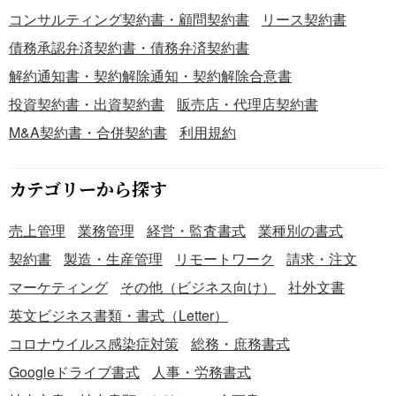
コンサルティング契約書・顧問契約書
リース契約書
債務承認弁済契約書・債務弁済契約書
解約通知書・契約解除通知・契約解除合意書
投資契約書・出資契約書
販売店・代理店契約書
M&A契約書・合併契約書
利用規約
カテゴリーから探す
売上管理
業務管理
経営・監査書式
業種別の書式
契約書
製造・生産管理
リモートワーク
請求・注文
マーケティング
その他（ビジネス向け）
社外文書
英文ビジネス書類・書式（Letter）
コロナウイルス感染症対策
総務・庶務書式
Googleドライブ書式
人事・労務書式