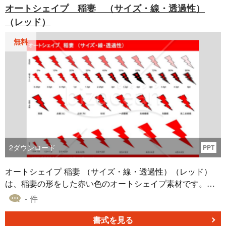
オートシェイプ 稲妻 （サイズ・線・透過性）
状況も同時に記録できます。
（レッド）
無料
2
ダウンロード
PPT
オートシェイプ 稲妻 （サイズ・線・透過性）（レッド）
は、稲妻の形をした赤い色のオートシェイプ素材です。こ
の素材は、サイズや線の太さ、種類、そして透過性をさま
- 件
ざまなパターンで提供しております。これにより、資料作
成の際に多様なシチュエーションやニーズに合わせてカス
書式を見る