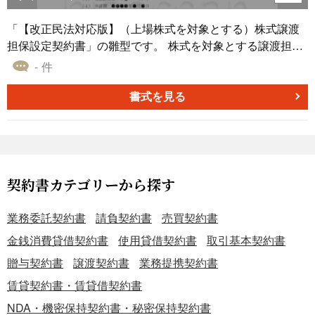
「【改正民法対応版】（上場株式を対象とする）株式譲渡
担保設定契約書」の雛型です。 株式を対象とする譲渡担保
設定契約の基本的条項に、上場株式を対象とする場合の固
- 件
有の条項を含めております。 本雛型は適宜ご編集の上でご
利用いただければと存じます。２０２０年４月１日施行の
書式を見る
改正民法に対応しております。 〔条文タイトル〕 第1条
（被担保債権の表示） 第2条（譲渡担保の設定） 第3条（保
証） 第4条（名義書換手続） 第5条（配当等の扱い） 第6条
（期限の利益喪失） 第7条（受戻し） 第8条（譲渡担保権の
実行） 第9条（公租公課） 第10条（契約締結費用の負担）
契約書カテゴリーから探す
第11条（合意管轄）
業務委託契約書
請負契約書
売買契約書
金銭消費貸借契約書
使用貸借契約書
取引基本契約書
贈与契約書
譲渡契約書
業務提携契約書
賃貸契約書・賃貸借契約書
NDA・機密保持契約書・秘密保持契約書