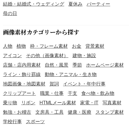
結婚・結婚式・ウェディング
夏休み
パーティー
母の日
画像素材カテゴリーから探す
人物
植物
枠・フレーム素材
お金
背景素材
アイコン
その他（画像素材）
建物・施設
店舗・店内用素材
自然・風景
季節
ホームページ素材
ライン・飾り罫線
動物・アニマル・生き物
地図画像・地図素材
賀詞
イベント・年中行事
クリップアート
職業・仕事
干支
食べ物・飲み物
乗り物
リボン
HTMLメール素材
家電・IT
写真素材
勉強・お稽古
文房具・工具
健康・医療
スタンプ素材
学校行事
スポーツ