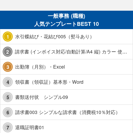
一般事務 (職種)
人気テンプレートBEST 10
水引蝶結び・花結び005（熨斗あり）
1
請求書 (インボイス対応/自動計算/A4 縦) カラー 使い方解説あり
2
出勤簿（月別）・Excel
3
領収書（領収証）基本形・Word
4
書類送付状 シンプル09
5
請求書003 シンプルな請求書（消費税10％対応）
6
退職証明書01
7