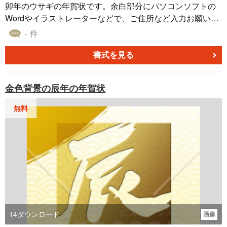
卯年のウサギの年賀状です。余白部分にパソコンソフトの
Wordやイラストレーターなどで、ご住所など入力お願い致
します。
- 件
書式を見る
金色背景の辰年の年賀状
無料
14
ダウンロード
画像