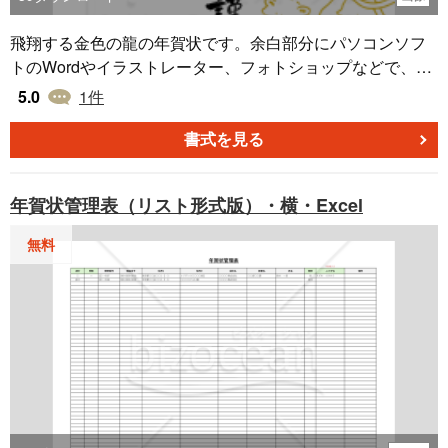
飛翔する金色の龍の年賀状です。余白部分にパソコンソフ
トのWordやイラストレーター、フォトショップなどで、挨
拶文、郵便番号、ご住所、電話番号、名前などを入力して
5.0
1
件
お使いください。マンガやイラスト、ポスター、ハガキ、
フライヤー、お店のチラシなどにも使用できるお正月、年
書式を見る
末年始、年賀状素材です。
年賀状管理表（リスト形式版）・横・Excel
無料