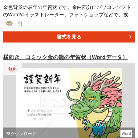
金色背景の辰年の年賀状です。余白部分にパソコンソフト
のWordやイラストレーター、フォトショップなどで、挨拶
文、郵便番号、ご住所、電話番号、名前などを入力してお
- 件
使いください。マンガやイラスト、ポスター、ハガキ、フ
ライヤー、お店のチラシなどにも使用できるお正月、年末
書式を見る
年始、年賀状素材です。
横向き コミック金の龍の年賀状（Wordデータ）
無料
28
ダウンロード
Word