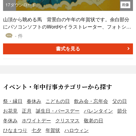
17
ダウンロード
画像
山頂から眺める馬 背景白の午年の年賀状です。余白部分
にパソコンソフトのWordやイラストレーター、フォトショ
ップなどで、挨拶文、郵便番号、ご住所、電話番号、名前
- 件
などを入力してお使いください。イラスト、ポスター、ハ
ガキ、フライヤー、お店のチラシなどにも使用できるお正
書式を見る
月、年末年始、年賀状素材です。
イベント・年中行事カテゴリーから探す
祭・縁日
春休み
こどもの日
飲み会・忘年会
父の日
お花見
正月
誕生日・バースデー
バレンタイン
節分
冬休み
ホワイトデー
クリスマス
敬老の日
ひなまつり
七夕
年賀状
ハロウィン