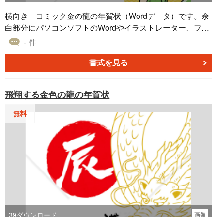
横向き コミック金の龍の年賀状（Wordデータ）です。余
白部分にパソコンソフトのWordやイラストレーター、フォ
トショップなどで、挨拶文、郵便番号、ご住所、電話番
- 件
号、名前などを入力してお使いください。マンガやイラス
ト、ポスター、ハガキ、フライヤー、お店のチラシなどに
書式を見る
も使用できるお正月、年末年始、年賀状素材です。
飛翔する金色の龍の年賀状
無料
39
ダウンロード
画像