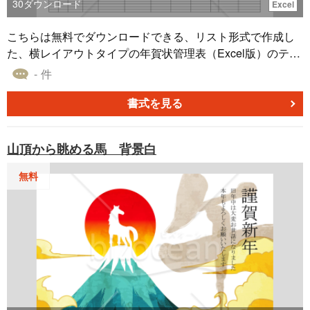
30
ダウンロード
Excel
こちらは無料でダウンロードできる、リスト形式で作成し
た、横レイアウトタイプの年賀状管理表（Excel版）のテン
プレートです。 年賀状管理表とは年賀状の送付・受け取り
- 件
を効率的に管理するための表であり、主に宛名や住所、送
付状況などの情報を記入します。 年賀状管理表を作成して
書式を見る
おけば、誰に送ったか、どの住所に送ったかを一目で確認
できるため、重複して送付することや誤って送付すること
山頂から眺める馬 背景白
を防げます。 また、管理表を参照すれば必要な情報をすぐ
に見つけられるため、年賀状を作成するにあたって、相手
無料
の住所などを調べる時間を節約することができます。 本テ
ンプレートは「送付」「受取」「敬称」をリストから選択
し、「フリガナ」は自動入力される仕様となっています。
自社の年賀状管理に、本テンプレートをお役立ていただけ
ると幸いです。