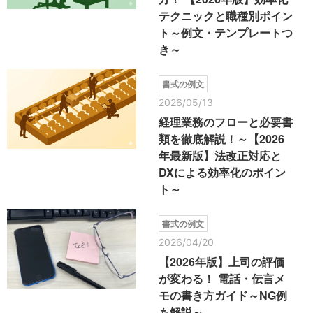
テクニックと職種別ポイン
ト～例文・テンプレートつ
き～
書式の例文
2026/05/13
経理業務のフローと必要書
類を徹底解説！～【2026
年最新版】法改正対応と
DXによる効率化のポイン
ト～
書式の例文
2026/04/20
【2026年版】上司の評価
が変わる！ 電話・伝言メ
モの書き方ガイド～NG例
も解説～